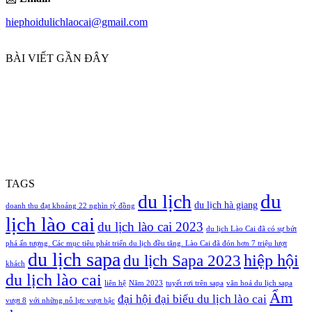
hiephoidulichlaocai@gmail.com
BÀI VIẾT GẦN ĐÂY
TAGS
du
du lịch
du lịch hà giang
doanh thu đạt khoảng 22 nghìn tỷ đồng
lịch lào cai
du lịch lào cai 2023
du lịch Lào Cai đã có sự bứt
phá ấn tượng. Các mục tiêu phát triển du lịch đều tăng. Lào Cai đã đón hơn 7 triệu lượt
du lịch sapa
hiệp hội
du lịch Sapa 2023
khách
du lịch lào cai
liên hệ
Năm 2023
tuyết rơi trên sapa
văn hoá du lịch sapa
Ẩm
đại hội đại biểu du lịch lào cai
vượt 8
với những nỗ lực vượt bậc