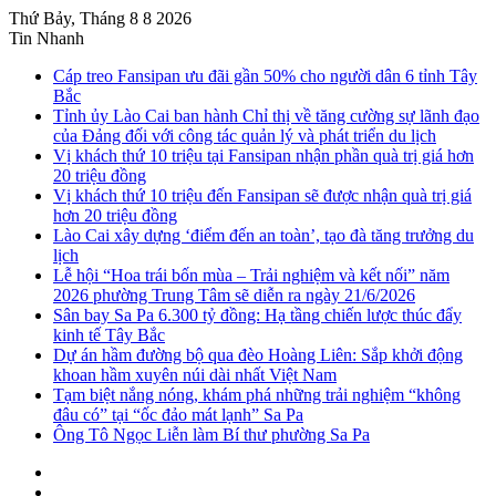
Thứ Bảy, Tháng 8 8 2026
Tin Nhanh
Cáp treo Fansipan ưu đãi gần 50% cho người dân 6 tỉnh Tây
Bắc
Tỉnh ủy Lào Cai ban hành Chỉ thị về tăng cường sự lãnh đạo
của Đảng đối với công tác quản lý và phát triển du lịch
Vị khách thứ 10 triệu tại Fansipan nhận phần quà trị giá hơn
20 triệu đồng
Vị khách thứ 10 triệu đến Fansipan sẽ được nhận quà trị giá
hơn 20 triệu đồng
Lào Cai xây dựng ‘điểm đến an toàn’, tạo đà tăng trưởng du
lịch
Lễ hội “Hoa trái bốn mùa – Trải nghiệm và kết nối” năm
2026 phường Trung Tâm sẽ diễn ra ngày 21/6/2026
Sân bay Sa Pa 6.300 tỷ đồng: Hạ tầng chiến lược thúc đẩy
kinh tế Tây Bắc
Dự án hầm đường bộ qua đèo Hoàng Liên: Sắp khởi động
khoan hầm xuyên núi dài nhất Việt Nam
Tạm biệt nắng nóng, khám phá những trải nghiệm “không
đâu có” tại “ốc đảo mát lạnh” Sa Pa
Ông Tô Ngọc Liễn làm Bí thư phường Sa Pa
Sidebar
Instagram