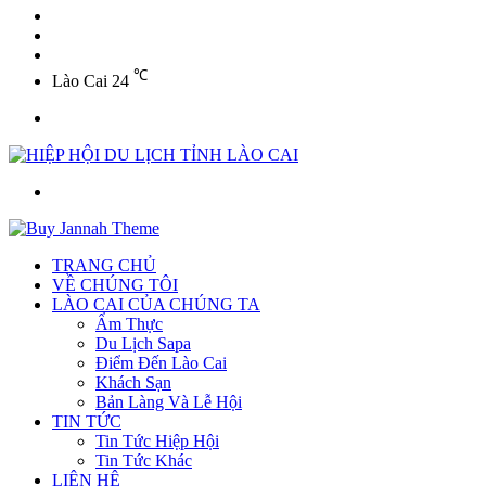
YouTube
Twitter
Facebook
℃
Lào Cai
24
Menu
Tìm
kiếm
TRANG CHỦ
VỀ CHÚNG TÔI
LÀO CAI CỦA CHÚNG TA
Ẩm Thực
Du Lịch Sapa
Điểm Đến Lào Cai
Khách Sạn
Bản Làng Và Lễ Hội
TIN TỨC
Tin Tức Hiệp Hội
Tin Tức Khác
LIÊN HỆ