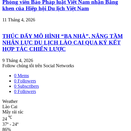
Phóng viên Báo Pháp luật Việt Nam nhận Bằng
khen của Hiệp hội Du lịch Việt Nam
11 Tháng 4, 2026
THÚC ĐẨY MÔ HÌNH “BA NHÀ”, NÂNG TẦM
NHÂN LỰC DU LỊCH LÀO CAI QUA KÝ KẾT
HỢP TÁC CHIẾN LƯỢC
9 Tháng 4, 2026
Follow chúng tôi trên Social Networks
0
Mems
0
Followers
0
Subscribers
0
Followers
Weather
Lào Cai
Mây rải rác
℃
24
37º - 24º
86%