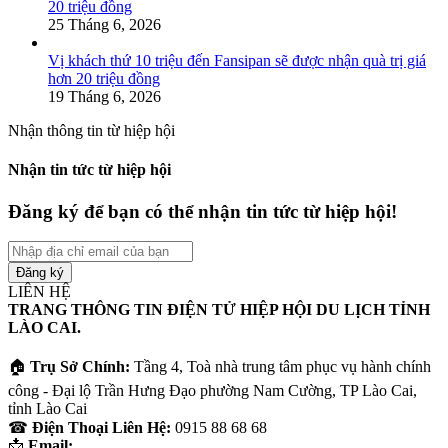
20 triệu đồng
25 Tháng 6, 2026
Vị khách thứ 10 triệu đến Fansipan sẽ được nhận quà trị giá
hơn 20 triệu đồng
19 Tháng 6, 2026
Nhận thông tin từ hiệp hội
Nhận tin tức từ hiệp hội
Đăng ký để bạn có thể nhận tin tức từ hiệp hội!
Nhập
địa
chỉ
LIÊN HỆ
email
TRANG THÔNG TIN ĐIỆN TỬ HIỆP HỘI DU LỊCH TỈNH
của
LÀO CAI.
bạn
🏠
Trụ Sở Chính:
Tầng 4, Toà nhà trung tâm phục vụ hành chính
công - Đại lộ Trần Hưng Đạo phường Nam Cường, TP Lào Cai,
tỉnh Lào Cai
☎
Điện Thoại Liên Hệ:
0915 88 68 68
📩
Email: