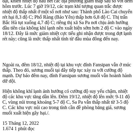
đại, khiến nhiệt độ hầu hết các địa phương giảm thấp sâu so với đêm
hôm trước. Lúc 7 giờ 19/12, các trạm khí tượng quan trắc được
nhiệt độ thấp nhất ở một số nơi như sau: Thành phố Lào Cai chuyển
rét hại 8,3 độ C; Phố Ràng (Bảo Yên) thấp hơn 6,8 độ C. Thị trấn
Bắc Hà tụt xuống 4,7 độ C; riêng thị xã Sa Pa nơi chịu ảnh hưởng
đầu tiên của không khí lạnh nên xuất hiện sớm hơn 2 độ C vào ngày
18/12. Đây là mức giảm nhiệt cực tiểu ghi nhận được trong đợt lạnh
rét này; cũng là mức thấp nhất tính từ đầu mùa đông đến nay.
Ngoài ra, đêm 18/12, nhiệt độ tại khu vực đỉnh Fansipan vẫn ở múc
thấp. Theo đó, sương muối tại đây tiếp tục xảy ra với cường độ
mạnh. Dự báo đêm nay, đỉnh Fansipan sương muối vẫn hoành hành
dữ dội.
Hiện không khí lạnh ảnh hưởng có cường độ suy yếu chậm, nhiệt
độ các khu vực tăng dần lên. Đêm 19/12, nhiệt độ lên mức 9-11 độ
C, vùng núi trong khoảng 5-7 độ C, Sa Pa vẫn thấp nhất từ 3-5 độ
C. Các khu vực núi cao trong tỉnh cần đề phòng băng giá, sương
muối xuất hiện gây hại./.
15 Tháng 12, 2022
1.674
1 phút đọc