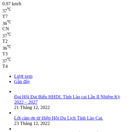
0.97 km/h
℃
37
T7
℃
36
CN
℃
37
T2
℃
36
T3
℃
37
T4
Lượt xem
Gần đây
Đại Hội Đại Biểu HHDL Tỉnh Lào cai Lần II Nhiệm Kỳ
2022 – 2027
21 Tháng 12, 2022
Lời cảm ơn từ Hiệp Hội Du Lịch Tỉnh Lào Cai.
23 Tháng 12, 2022