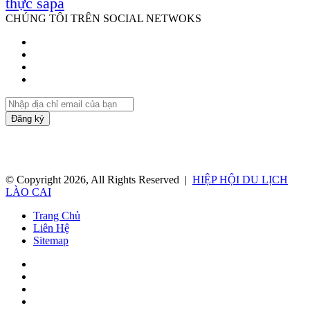
thực sapa
CHÚNG TÔI TRÊN SOCIAL NETWOKS
Facebook
Twitter
YouTube
Instagram
Nhập
địa
chỉ
email
của
bạn
© Copyright 2026, All Rights Reserved |
HIỆP HỘI DU LỊCH
LÀO CAI
Trang Chủ
Liên Hệ
Sitemap
Facebook
Twitter
YouTube
Instagram