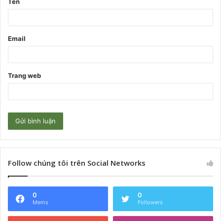
Tên
n
*
Email
Trang web
Follow chúng tôi trên Social Networks
0
0
Mems
Followers