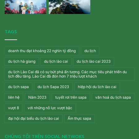
TAGS
doanh thu đạt khoảng 22 nghìn tỷ đồng
du lịch
du lịch hà giang
du lịch lào cai
du lịch lào cai 2023
du lịch Lào Cai đã có sự bứt phá ấn tượng. Các mục tiêu phát triển du
lịch đều tăng. Lào Cai đã đón hơn 7 triệu lượt khách
du lịch sapa
du lịch Sapa 2023
hiệp hội du lịch lào cai
liên hệ
Năm 2023
tuyết rơi trên sapa
văn hoá du lịch sapa
vượt 8
với những nỗ lực vượt bậc
đại hội đại biểu du lịch lào cai
Ẩm thực sapa
CHÚNG TÔI TRÊN SOCIAL NETWOKS