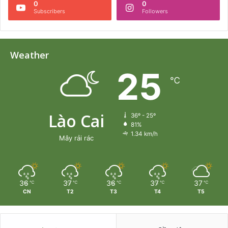
0
0
Subscribers
Followers
Weather
25
℃
Lào Cai
36º - 25º
81%
1.34 km/h
Mây rải rác
36
37
36
37
37
℃
℃
℃
℃
℃
CN
T2
T3
T4
T5