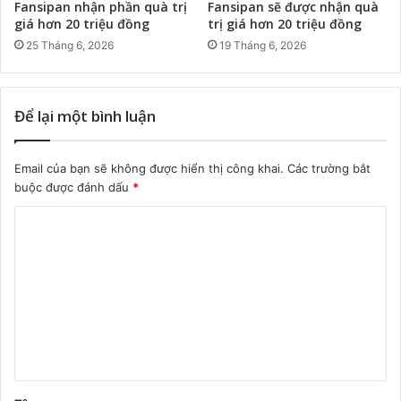
Fansipan nhận phần quà trị
Fansipan sẽ được nhận quà
giá hơn 20 triệu đồng
trị giá hơn 20 triệu đồng
25 Tháng 6, 2026
19 Tháng 6, 2026
Để lại một bình luận
Email của bạn sẽ không được hiển thị công khai.
Các trường bắt
buộc được đánh dấu
*
B
ì
n
h
l
u
ậ