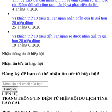
Tỉnh ủy Lào Cai ban hành Chỉ thị về tăng cường sự lãnh đạo
của Đảng đối với công tác quản lý và phát triển du lịch
4 Tháng 7, 2026
Vị khách thứ 10 triệu tại Fansipan nhận phần quà trị giá hơn
20 triệu đồng
25 Tháng 6, 2026
Vị khách thứ 10 triệu đến Fansipan sẽ được nhận quà trị giá
hơn 20 triệu đồng
19 Tháng 6, 2026
Nhận thông tin từ hiệp hội
Nhận tin tức từ hiệp hội
Đăng ký để bạn có thể nhận tin tức từ hiệp hội!
Nhập
địa
chỉ
LIÊN HỆ
email
TRANG THÔNG TIN ĐIỆN TỬ HIỆP HỘI DU LỊCH TỈNH
của
LÀO CAI.
bạn