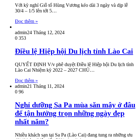
Với kỳ nghỉ Giỗ tổ Hùng Vương kéo dài 3 ngày và dịp lễ
30/4 – 1/5 lên tới 5…
Đọc thêm »
admin
24 Tháng 12, 2024
0
353
Điều lệ Hiệp hội Du lịch tỉnh Lào Cai
QUYẾT ĐỊNH V/v phê duyệt Điều lệ Hiệp hội Du lịch tỉnh
Lào Cai Nhiệm kỳ 2022 – 2027 CHỦ…
Đọc thêm »
admin
21 Tháng 11, 2024
0
96
Nghỉ dưỡng Sa Pa mùa săn mây ở đâu
để tận hưởng trọn những ngày đẹp
nhất năm?
Nhiều khách sạn tại Sa Pa (Lào Cai) đang tung ra những ưu