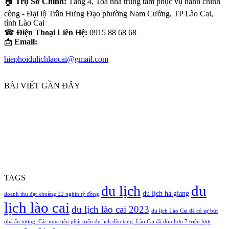
🏠
Trụ Sở Chính:
Tầng 4, Toà nhà trung tâm phục vụ hành chính
công - Đại lộ Trần Hưng Đạo phường Nam Cường, TP Lào Cai,
tỉnh Lào Cai
☎
Điện Thoại Liên Hệ:
0915 88 68 68
📩
Email:
hiephoidulichlaocai@gmail.com
BÀI VIẾT GẦN ĐÂY
TAGS
du
du lịch
du lịch hà giang
doanh thu đạt khoảng 22 nghìn tỷ đồng
lịch lào cai
du lịch lào cai 2023
du lịch Lào Cai đã có sự bứt
phá ấn tượng. Các mục tiêu phát triển du lịch đều tăng. Lào Cai đã đón hơn 7 triệu lượt