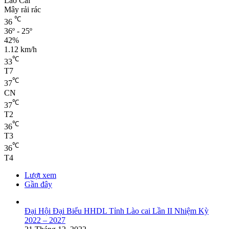
Lào Cai
Mây rải rác
℃
36
36º - 25º
42%
1.12 km/h
℃
33
T7
℃
37
CN
℃
37
T2
℃
36
T3
℃
36
T4
Lượt xem
Gần đây
Đại Hội Đại Biểu HHDL Tỉnh Lào cai Lần II Nhiệm Kỳ
2022 – 2027