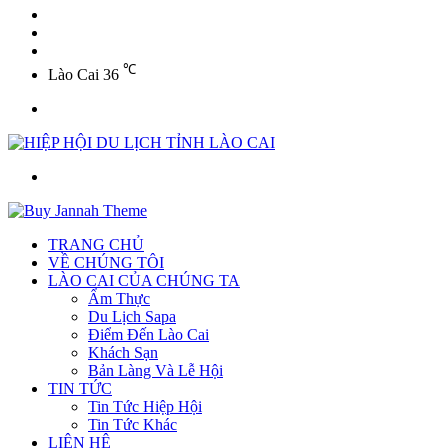
YouTube
Twitter
Facebook
℃
Lào Cai
36
Menu
Tìm
kiếm
TRANG CHỦ
VỀ CHÚNG TÔI
LÀO CAI CỦA CHÚNG TA
Ẩm Thực
Du Lịch Sapa
Điểm Đến Lào Cai
Khách Sạn
Bản Làng Và Lễ Hội
TIN TỨC
Tin Tức Hiệp Hội
Tin Tức Khác
LIÊN HỆ