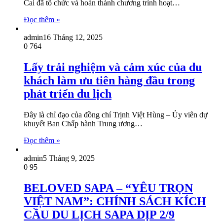
Cai đã tổ chức và hoàn thành chương trình hoạt…
Đọc thêm »
admin
16 Tháng 12, 2025
0
764
Lấy trải nghiệm và cảm xúc của du
khách làm ưu tiên hàng đầu trong
phát triển du lịch
Đây là chỉ đạo của đồng chí Trịnh Việt Hùng – Ủy viên dự
khuyết Ban Chấp hành Trung ương…
Đọc thêm »
admin
5 Tháng 9, 2025
0
95
BELOVED SAPA – “YÊU TRỌN
VIỆT NAM”: CHÍNH SÁCH KÍCH
CẦU DU LỊCH SAPA DỊP 2/9