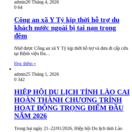
admin
20 Tháng 4, 2026
0
64
Công an xã Y Tý kịp thời hỗ trợ du
khách nước ngoài bị tai nạn trong
đêm
Nhờ được Công an xã Y Tý kịp thời hỗ trợ và đưa đi cấp cứu
tại Bệnh viện Đa…
Đọc thêm »
admin
25 Tháng 1, 2026
0
342
HIỆP HỘI DU LỊCH TỈNH LÀO CAI
HOÀN THÀNH CHƯƠNG TRÌNH
HOẠT ĐỘNG TRỌNG ĐIỂM ĐẦU
NĂM 2026
Trong hai ngày 21–22/01/2026, Hiệp hội Du lịch tỉnh Lào