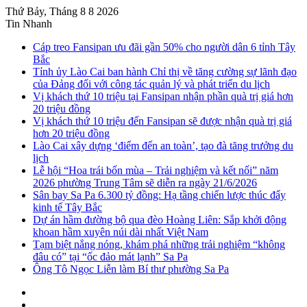
Thứ Bảy, Tháng 8 8 2026
Tin Nhanh
Cáp treo Fansipan ưu đãi gần 50% cho người dân 6 tỉnh Tây
Bắc
Tỉnh ủy Lào Cai ban hành Chỉ thị về tăng cường sự lãnh đạo
của Đảng đối với công tác quản lý và phát triển du lịch
Vị khách thứ 10 triệu tại Fansipan nhận phần quà trị giá hơn
20 triệu đồng
Vị khách thứ 10 triệu đến Fansipan sẽ được nhận quà trị giá
hơn 20 triệu đồng
Lào Cai xây dựng ‘điểm đến an toàn’, tạo đà tăng trưởng du
lịch
Lễ hội “Hoa trái bốn mùa – Trải nghiệm và kết nối” năm
2026 phường Trung Tâm sẽ diễn ra ngày 21/6/2026
Sân bay Sa Pa 6.300 tỷ đồng: Hạ tầng chiến lược thúc đẩy
kinh tế Tây Bắc
Dự án hầm đường bộ qua đèo Hoàng Liên: Sắp khởi động
khoan hầm xuyên núi dài nhất Việt Nam
Tạm biệt nắng nóng, khám phá những trải nghiệm “không
đâu có” tại “ốc đảo mát lạnh” Sa Pa
Ông Tô Ngọc Liễn làm Bí thư phường Sa Pa
Sidebar
Instagram