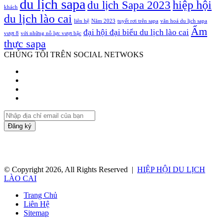
du lịch sapa
hiệp hội
du lịch Sapa 2023
khách
du lịch lào cai
liên hệ
Năm 2023
tuyết rơi trên sapa
văn hoá du lịch sapa
Ẩm
đại hội đại biểu du lịch lào cai
vượt 8
với những nỗ lực vượt bậc
thực sapa
CHÚNG TÔI TRÊN SOCIAL NETWOKS
Facebook
Twitter
YouTube
Instagram
Nhập
địa
chỉ
email
của
bạn
© Copyright 2026, All Rights Reserved |
HIỆP HỘI DU LỊCH
LÀO CAI
Trang Chủ
Liên Hệ
Sitemap