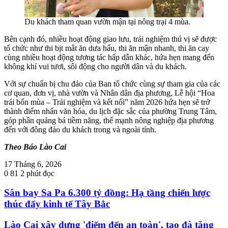
Du khách tham quan vườn mận tại nông trại 4 mùa.
Bên cạnh đó, nhiều hoạt động giao lưu, trải nghiệm thú vị sẽ được
tổ chức như thi bịt mắt ăn dưa hấu, thi ăn mận nhanh, thi ăn cay
cùng nhiều hoạt động tương tác hấp dẫn khác, hứa hẹn mang đến
không khí vui tươi, sôi động cho người dân và du khách.
Với sự chuẩn bị chu đáo của Ban tổ chức cùng sự tham gia của các
cơ quan, đơn vị, nhà vườn và Nhân dân địa phương, Lễ hội “Hoa
trái bốn mùa – Trải nghiệm và kết nối” năm 2026 hứa hẹn sẽ trở
thành điểm nhấn văn hóa, du lịch đặc sắc của phường Trung Tâm,
góp phần quảng bá tiềm năng, thế mạnh nông nghiệp địa phương
đến với đông đảo du khách trong và ngoài tỉnh.
Theo Báo Lào Cai
17 Tháng 6, 2026
0
81
2 phút đọc
Sân bay Sa Pa 6.300 tỷ đồng: Hạ tầng chiến lược
thúc đẩy kinh tế Tây Bắc
Lào Cai xây dựng 'điểm đến an toàn', tạo đà tăng