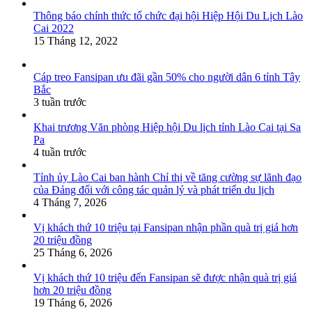
Thông báo chính thức tổ chức đại hội Hiệp Hội Du Lịch Lào
Cai 2022
15 Tháng 12, 2022
Cáp treo Fansipan ưu đãi gần 50% cho người dân 6 tỉnh Tây
Bắc
3 tuần trước
Khai trương Văn phòng Hiệp hội Du lịch tỉnh Lào Cai tại Sa
Pa
4 tuần trước
Tỉnh ủy Lào Cai ban hành Chỉ thị về tăng cường sự lãnh đạo
của Đảng đối với công tác quản lý và phát triển du lịch
4 Tháng 7, 2026
Vị khách thứ 10 triệu tại Fansipan nhận phần quà trị giá hơn
20 triệu đồng
25 Tháng 6, 2026
Vị khách thứ 10 triệu đến Fansipan sẽ được nhận quà trị giá
hơn 20 triệu đồng
19 Tháng 6, 2026