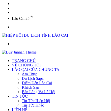
YouTube
Twitter
Facebook
℃
Lào Cai
25
Menu
Tìm
kiếm
TRANG CHỦ
VỀ CHÚNG TÔI
LÀO CAI CỦA CHÚNG TA
Ẩm Thực
Du Lịch Sapa
Điểm Đến Lào Cai
Khách Sạn
Bản Làng Và Lễ Hội
TIN TỨC
Tin Tức Hiệp Hội
Tin Tức Khác
LIÊN HỆ