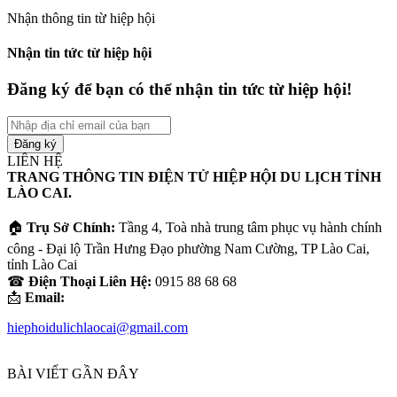
Nhận thông tin từ hiệp hội
Nhận tin tức từ hiệp hội
Đăng ký để bạn có thể nhận tin tức từ hiệp hội!
Nhập
địa
chỉ
LIÊN HỆ
email
TRANG THÔNG TIN ĐIỆN TỬ HIỆP HỘI DU LỊCH TỈNH
của
LÀO CAI.
bạn
🏠
Trụ Sở Chính:
Tầng 4, Toà nhà trung tâm phục vụ hành chính
công - Đại lộ Trần Hưng Đạo phường Nam Cường, TP Lào Cai,
tỉnh Lào Cai
☎
Điện Thoại Liên Hệ:
0915 88 68 68
📩
Email:
hiephoidulichlaocai@gmail.com
BÀI VIẾT GẦN ĐÂY