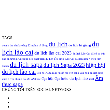
TAGS
du
du lịch
du lịch hà giang
doanh thu đạt khoảng 22 nghìn tỷ đồng
lịch lào cai
du lịch lào cai 2023
du lịch Lào Cai đã có sự bứt
phá ấn tượng. Các mục tiêu phát triển du lịch đều tăng. Lào Cai đã đón hơn 7 triệu lượt
du lịch sapa
hiệp hội
du lịch Sapa 2023
khách
du lịch lào cai
liên hệ
Năm 2023
tuyết rơi trên sapa
văn hoá du lịch sapa
Ẩm
đại hội đại biểu du lịch lào cai
vượt 8
với những nỗ lực vượt bậc
thực sapa
CHÚNG TÔI TRÊN SOCIAL NETWOKS
Facebook
Twitter
YouTube