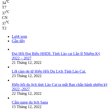
℃
34
T7
℃
37
CN
℃
37
T2
Lượt xem
Gần đây
Đại Hội Đại Biểu HHDL Tỉnh Lào cai Lần II Nhiệm Kỳ
2022 – 2027
21 Tháng 12, 2022
Lời cảm ơn từ Hiệp Hội Du Lịch Tỉnh Lào Cai.
23 Tháng 12, 2022
Hiệp hội du lịch tỉnh Lào Cai ra mắt Ban chấp hành nhiệm kỳ
2022 -2027
22 Tháng 12, 2022
Cẩm nang du lịch Sapa
15 Tháng 12, 2022