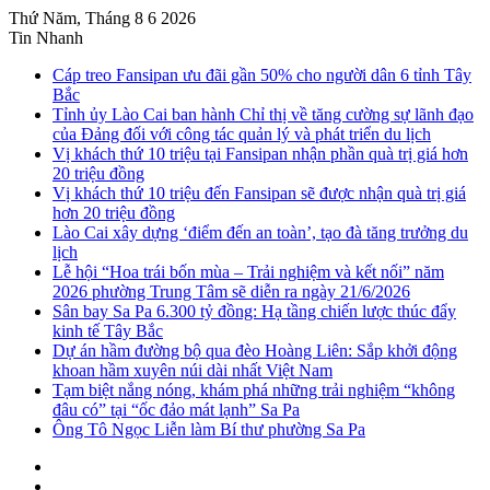
Thứ Năm, Tháng 8 6 2026
Tin Nhanh
Cáp treo Fansipan ưu đãi gần 50% cho người dân 6 tỉnh Tây
Bắc
Tỉnh ủy Lào Cai ban hành Chỉ thị về tăng cường sự lãnh đạo
của Đảng đối với công tác quản lý và phát triển du lịch
Vị khách thứ 10 triệu tại Fansipan nhận phần quà trị giá hơn
20 triệu đồng
Vị khách thứ 10 triệu đến Fansipan sẽ được nhận quà trị giá
hơn 20 triệu đồng
Lào Cai xây dựng ‘điểm đến an toàn’, tạo đà tăng trưởng du
lịch
Lễ hội “Hoa trái bốn mùa – Trải nghiệm và kết nối” năm
2026 phường Trung Tâm sẽ diễn ra ngày 21/6/2026
Sân bay Sa Pa 6.300 tỷ đồng: Hạ tầng chiến lược thúc đẩy
kinh tế Tây Bắc
Dự án hầm đường bộ qua đèo Hoàng Liên: Sắp khởi động
khoan hầm xuyên núi dài nhất Việt Nam
Tạm biệt nắng nóng, khám phá những trải nghiệm “không
đâu có” tại “ốc đảo mát lạnh” Sa Pa
Ông Tô Ngọc Liễn làm Bí thư phường Sa Pa
Sidebar
Instagram