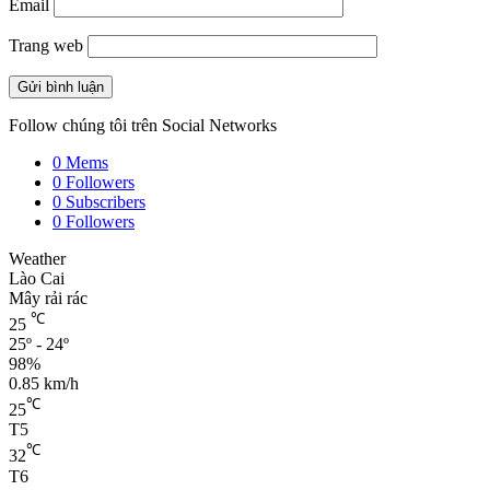
Email
Trang web
Follow chúng tôi trên Social Networks
0
Mems
0
Followers
0
Subscribers
0
Followers
Weather
Lào Cai
Mây rải rác
℃
25
25º - 24º
98%
0.85 km/h
℃
25
T5
℃
32
T6