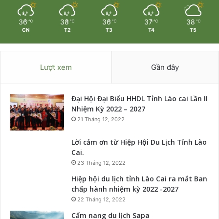
36
38
36
37
38
℃
℃
℃
℃
℃
CN
T2
T3
T4
T5
Lượt xem
Gần đây
Đại Hội Đại Biểu HHDL Tỉnh Lào cai Lần II
Nhiệm Kỳ 2022 – 2027
21 Tháng 12, 2022
Lời cảm ơn từ Hiệp Hội Du Lịch Tỉnh Lào
Cai.
23 Tháng 12, 2022
Hiệp hội du lịch tỉnh Lào Cai ra mắt Ban
chấp hành nhiệm kỳ 2022 -2027
22 Tháng 12, 2022
Cẩm nang du lịch Sapa