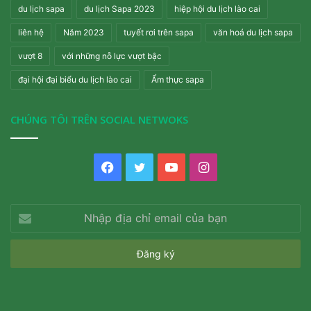
du lịch sapa
du lịch Sapa 2023
hiệp hội du lịch lào cai
liên hệ
Năm 2023
tuyết rơi trên sapa
văn hoá du lịch sapa
vượt 8
với những nỗ lực vượt bậc
đại hội đại biểu du lịch lào cai
Ẩm thực sapa
CHÚNG TÔI TRÊN SOCIAL NETWOKS
Facebook
Twitter
YouTube
Instagram
Nhập
địa
chỉ
email
của
bạn