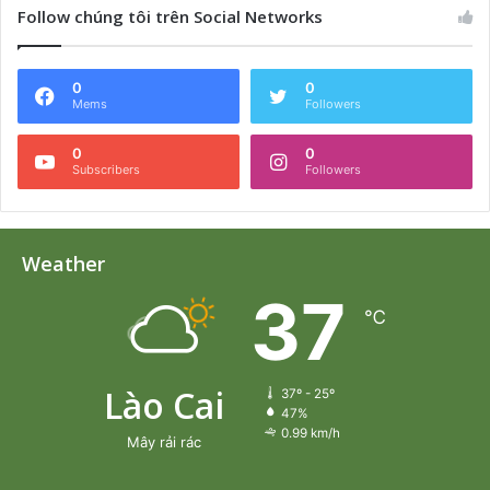
Follow chúng tôi trên Social Networks
0
0
Mems
Followers
0
0
Subscribers
Followers
Weather
37
℃
Lào Cai
37º - 25º
47%
0.99 km/h
Mây rải rác