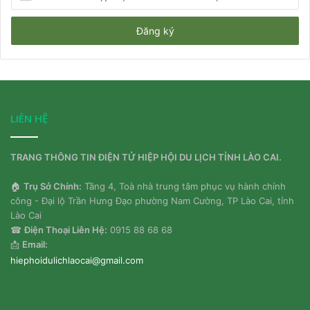
địa
chỉ
email
của
bạn
LIÊN HỆ
TRANG THÔNG TIN ĐIỆN TỬ HIỆP HỘI DU LỊCH TỈNH LÀO CAI.
🏠
Trụ Sở Chính:
Tầng 4, Toà nhà trung tâm phục vụ hành chính
công - Đại lộ Trần Hưng Đạo phường Nam Cường, TP Lào Cai, tỉnh
Lào Cai
☎
Điện Thoại Liên Hệ:
0915 88 68 68
📩
Email:
hiephoidulichlaocai@gmail.com