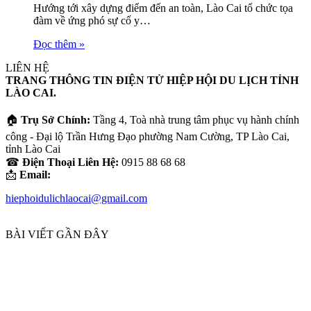
Hướng tới xây dựng điểm đến an toàn, Lào Cai tổ chức tọa
đàm về ứng phó sự cố y…
Đọc thêm »
LIÊN HỆ
TRANG THÔNG TIN ĐIỆN TỬ HIỆP HỘI DU LỊCH TỈNH
LÀO CAI.
🏠
Trụ Sở Chính:
Tầng 4, Toà nhà trung tâm phục vụ hành chính
công - Đại lộ Trần Hưng Đạo phường Nam Cường, TP Lào Cai,
tỉnh Lào Cai
☎
Điện Thoại Liên Hệ:
0915 88 68 68
📩
Email:
hiephoidulichlaocai@gmail.com
BÀI VIẾT GẦN ĐÂY