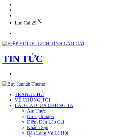
YouTube
Twitter
Facebook
℃
Lào Cai
29
Menu
TIN TỨC
Tìm
kiếm
TRANG CHỦ
VỀ CHÚNG TÔI
LÀO CAI CỦA CHÚNG TA
Ẩm Thực
Du Lịch Sapa
Điểm Đến Lào Cai
Khách Sạn
Bản Làng Và Lễ Hội