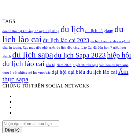
TAGS
du
du lịch
du lịch hà giang
doanh thu đạt khoảng 22 nghìn tỷ đồng
lịch lào cai
du lịch lào cai 2023
du lịch Lào Cai đã có sự bứt
phá ấn tượng. Các mục tiêu phát triển du lịch đều tăng. Lào Cai đã đón hơn 7 triệu lượt
du lịch sapa
hiệp hội
du lịch Sapa 2023
khách
du lịch lào cai
liên hệ
Năm 2023
tuyết rơi trên sapa
văn hoá du lịch sapa
Ẩm
đại hội đại biểu du lịch lào cai
vượt 8
với những nỗ lực vượt bậc
thực sapa
CHÚNG TÔI TRÊN SOCIAL NETWOKS
Facebook
Twitter
YouTube
Instagram
Nhập
địa
chỉ