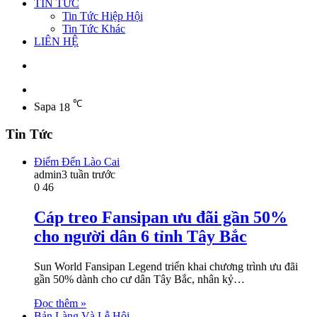
TIN TỨC
Tin Tức Hiệp Hội
Tin Tức Khác
LIÊN HỆ
Sidebar
℃
Sapa
18
Tin Tức
Điểm Đến Lào Cai
admin
3 tuần trước
0
46
Cáp treo Fansipan ưu đãi gần 50%
cho người dân 6 tỉnh Tây Bắc
Sun World Fansipan Legend triển khai chương trình ưu đãi
gần 50% dành cho cư dân Tây Bắc, nhân kỷ…
Đọc thêm »
Bản Làng Và Lễ Hội