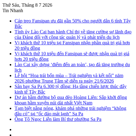
Thứ Sáu, Tháng 8 7 2026
Tin Nhanh
Cáp treo Fansipan ưu đãi gần 50% cho người dân 6 tỉnh Tây
Bắc
Tỉnh ủy Lào Cai ban hành Chỉ thị về tăng cường sự lãnh đạo
của Đảng đối với công tác quản lý và phát triển du lịch
Vị khách thứ 10 triệu tại Fansipan nhận phần quà trị giá hơn
20 triệu đồng
Vị khách thứ 10 triệu đến Fansipan sẽ được nhận quà trị giá
hơn 20 triệu đồng
Lào Cai xây dựng ‘điểm đến an toàn’, tạo đà tăng trưởng du
lịch
Lễ hội “Hoa trái bốn mùa – Trải nghiệm và kết nối” năm
2026 phường Trung Tâm sẽ diễn ra ngày 21/6/2026
Sân bay Sa Pa 6.300 tỷ đồng: Hạ tầng chiến lược thúc đẩy
kinh tế Tây Bắc
Dự án hầm đường bộ qua đèo Hoàng Liên: Sắp khởi động
khoan hầm xuyên núi dài nhất Việt Nam
Tạm biệt nắng nóng, khám phá những trải nghiệm “không
đâu có” tại “ốc đảo mát lạnh” Sa Pa
Ông Tô Ngọc Liễn làm Bí thư phường Sa Pa
Sidebar
Instagram