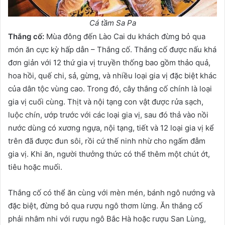
Cá tầm Sa Pa
Thắng cố:
Mùa đông đến Lào Cai du khách đừng bỏ qua
món ăn cực kỳ hấp dẫn – Thắng cố. Thắng cố được nấu khá
đơn giản với 12 thứ gia vị truyền thống bao gồm thảo quả,
hoa hồi, quế chi, sả, gừng, và nhiều loại gia vị đặc biệt khác
của dân tộc vùng cao. Trong đó, cây thắng cố chính là loại
gia vị cuối cùng. Thịt và nội tạng con vật được rửa sạch,
luộc chín, ướp trước với các loại gia vị, sau đó thả vào nồi
nước dùng có xương ngựa, nội tạng, tiết và 12 loại gia vị kể
trên đã được đun sôi, rồi cứ thế ninh nhừ cho ngấm đẫm
gia vị. Khi ăn, người thưởng thức có thể thêm một chút ớt,
tiêu hoặc muối.
Thắng cố có thể ăn cùng với mèn mén, bánh ngô nướng và
đặc biệt, đừng bỏ qua rượu ngô thơm lừng. Ăn thắng cố
phải nhâm nhi với rượu ngô Bắc Hà hoặc rượu San Lùng,