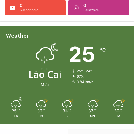
0
0
Subscribers
Followers
Weather
25
℃
Lào Cai
25º - 24º
97%
0.84 km/h
Mưa
25
32
34
37
37
℃
℃
℃
℃
℃
T5
T6
T7
CN
T2