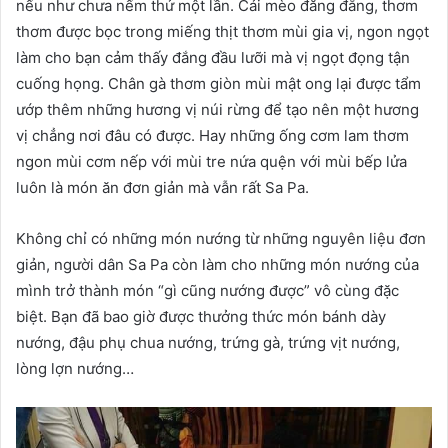
nếu như chưa nếm thử một lần. Cải mèo đăng đắng, thơm
thơm được bọc trong miếng thịt thơm mùi gia vị, ngon ngọt
làm cho bạn cảm thấy đắng đầu lưỡi mà vị ngọt đọng tận
cuống họng. Chân gà thơm giòn mùi mật ong lại được tẩm
ướp thêm những hương vị núi rừng để tạo nên một hương
vị chẳng nơi đâu có được. Hay những ống cơm lam thơm
ngon mùi cơm nếp với mùi tre nứa quện với mùi bếp lửa
luôn là món ăn đơn giản mà vẫn rất Sa Pa.
Không chỉ có những món nướng từ những nguyên liệu đơn
giản, người dân Sa Pa còn làm cho những món nướng của
mình trở thành món “gì cũng nướng được” vô cùng đặc
biệt. Bạn đã bao giờ được thưởng thức món bánh dày
nướng, đậu phụ chua nướng, trứng gà, trứng vịt nướng,
lòng lợn nướng…