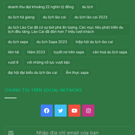
doanh thu đạt khoảng 22 nghìn tỷ đồng
du lịch
du lịch hà giang
du lịch lào cai
du lịch lào cai 2023
du lịch Lào Cai đã có sự bứt phá ấn tượng. Các mục tiêu phát triển du
lịch đều tăng. Lào Cai đã đón hơn 7 triệu lượt khách
du lịch sapa
du lịch Sapa 2023
hiệp hội du lịch lào cai
liên hệ
Năm 2023
tuyết rơi trên sapa
văn hoá du lịch sapa
vượt 8
với những nỗ lực vượt bậc
đại hội đại biểu du lịch lào cai
Ẩm thực sapa
CHÚNG TÔI TRÊN SOCIAL NETWOKS
Facebook
Twitter
YouTube
Instagram
Nhập