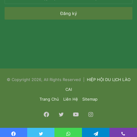
địa
chỉ
email
của
bạn
© Copyright 2026, All Rights Reserved |
HIỆP HỘI DU LỊCH LÀO
CAI
Trang Chủ
Liên Hệ
Sitemap
Facebook
Twitter
YouTube
Instagram