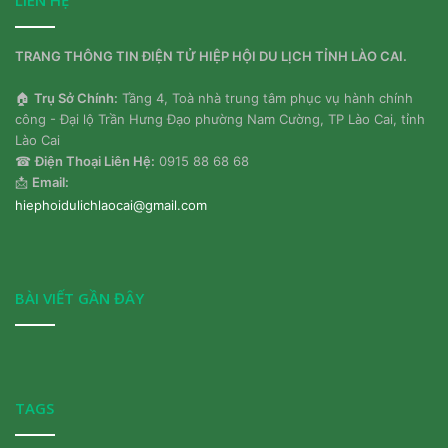
TRANG THÔNG TIN ĐIỆN TỬ HIỆP HỘI DU LỊCH TỈNH LÀO CAI.
🏠
Trụ Sở Chính:
Tầng 4, Toà nhà trung tâm phục vụ hành chính
công - Đại lộ Trần Hưng Đạo phường Nam Cường, TP Lào Cai, tỉnh
Lào Cai
☎
Điện Thoại Liên Hệ:
0915 88 68 68
📩
Email:
hiephoidulichlaocai@gmail.com
BÀI VIẾT GẦN ĐÂY
TAGS