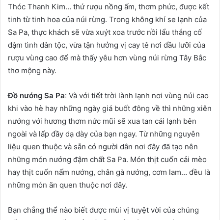
Thóc Thanh Kim… thứ rượu nồng ấm, thơm phức, được kết
tinh từ tinh hoa của núi rừng. Trong không khí se lạnh của
Sa Pa, thực khách sẽ vừa xuýt xoa trước nồi lẩu thắng cố
đậm tình dân tộc, vừa tận hưởng vị cay tê nơi đầu lưỡi của
rượu vùng cao để mà thấy yêu hơn vùng núi rừng Tây Bắc
thơ mộng này.
Đồ nướng Sa Pa
: Và với tiết trời lành lạnh nơi vùng núi cao
khi vào hè hay những ngày giá buốt đông về thì những xiên
nướng với hương thơm nức mũi sẽ xua tan cái lạnh bên
ngoài và lấp đầy dạ dày của bạn ngay. Từ những nguyên
liệu quen thuộc và sẵn có người dân nơi đây đã tạo nên
những món nướng đậm chất Sa Pa. Món thịt cuốn cải mèo
hay thịt cuốn nấm nướng, chân gà nướng, cơm lam… đều là
những món ăn quen thuộc nơi đây.
Bạn chẳng thể nào biết được mùi vị tuyệt vời của chúng