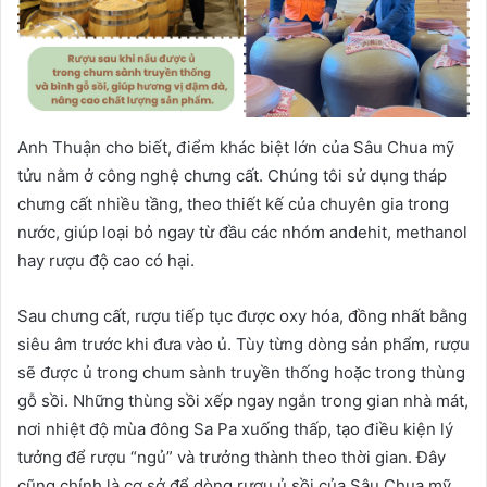
Anh Thuận cho biết, điểm khác biệt lớn của Sâu Chua mỹ
tửu nằm ở công nghệ chưng cất. Chúng tôi sử dụng tháp
chưng cất nhiều tầng, theo thiết kế của chuyên gia trong
nước, giúp loại bỏ ngay từ đầu các nhóm andehit, methanol
hay rượu độ cao có hại.
Sau chưng cất, rượu tiếp tục được oxy hóa, đồng nhất bằng
siêu âm trước khi đưa vào ủ. Tùy từng dòng sản phẩm, rượu
sẽ được ủ trong chum sành truyền thống hoặc trong thùng
gỗ sồi. Những thùng sồi xếp ngay ngắn trong gian nhà mát,
nơi nhiệt độ mùa đông Sa Pa xuống thấp, tạo điều kiện lý
tưởng để rượu “ngủ” và trưởng thành theo thời gian. Đây
cũng chính là cơ sở để dòng rượu ủ sồi của Sâu Chua mỹ