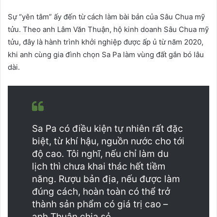
Sự “yên tâm” ấy đến từ cách làm bài bản của Sâu Chua mỹ
tửu. Theo anh Lâm Văn Thuận, hộ kinh doanh Sâu Chua mỹ
tửu, đây là hành trình khởi nghiệp được ấp ủ từ năm 2020,
khi anh cùng gia đình chọn Sa Pa làm vùng đất gắn bó lâu
dài.
Sa Pa có điều kiện tự nhiên rất đặc
biệt, từ khí hậu, nguồn nước cho tới
độ cao. Tôi nghĩ, nếu chỉ làm du
lịch thì chưa khai thác hết tiềm
năng. Rượu bản địa, nếu được làm
đúng cách, hoàn toàn có thể trở
thành sản phẩm có giá trị cao –
anh Thuận chia sẻ.