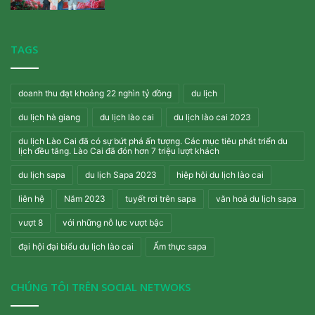
TAGS
doanh thu đạt khoảng 22 nghìn tỷ đồng
du lịch
du lịch hà giang
du lịch lào cai
du lịch lào cai 2023
du lịch Lào Cai đã có sự bứt phá ấn tượng. Các mục tiêu phát triển du
lịch đều tăng. Lào Cai đã đón hơn 7 triệu lượt khách
du lịch sapa
du lịch Sapa 2023
hiệp hội du lịch lào cai
liên hệ
Năm 2023
tuyết rơi trên sapa
văn hoá du lịch sapa
vượt 8
với những nỗ lực vượt bậc
đại hội đại biểu du lịch lào cai
Ẩm thực sapa
CHÚNG TÔI TRÊN SOCIAL NETWOKS