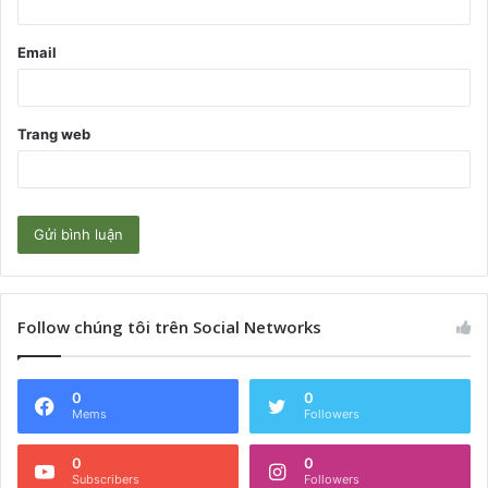
*
Email
Trang web
Follow chúng tôi trên Social Networks
0
0
Mems
Followers
0
0
Subscribers
Followers