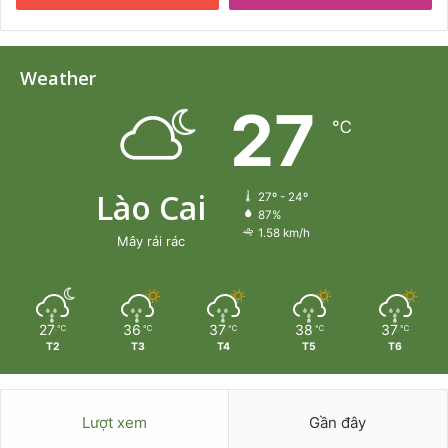
Weather
27
℃
Lào Cai
27º - 24º
87%
1.58 km/h
Mây rải rác
27
36
37
38
37
℃
℃
℃
℃
℃
T2
T3
T4
T5
T6
Lượt xem
Gần đây