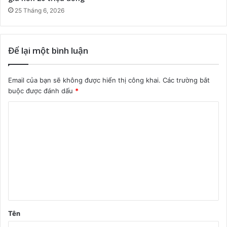
25 Tháng 6, 2026
Để lại một bình luận
Email của bạn sẽ không được hiển thị công khai.
Các trường bắt
buộc được đánh dấu
*
B
ì
n
h
l
u
ậ
Tên
n