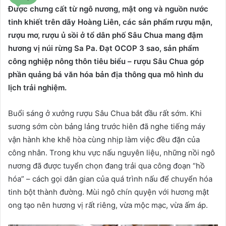
Được chưng cất từ ngô nương, mật ong và nguồn nước
tinh khiết trên dãy Hoàng Liên, các sản phẩm rượu mận,
rượu mơ, rượu ủ sồi ở tổ dân phố Sâu Chua mang đậm
hương vị núi rừng Sa Pa. Đạt OCOP 3 sao, sản phẩm
công nghiệp nông thôn tiêu biểu – rượu Sâu Chua góp
phần quảng bá văn hóa bản địa thông qua mô hình du
lịch trải nghiệm.
Buổi sáng ở xưởng rượu Sâu Chua bắt đầu rất sớm. Khi
sương sớm còn bảng lảng trước hiên đã nghe tiếng máy
vận hành khe khẽ hòa cùng nhịp làm việc đều đặn của
công nhân. Trong khu vực nấu nguyên liệu, những nồi ngô
nương đã được tuyển chọn đang trải qua công đoạn “hồ
hóa” – cách gọi dân gian của quá trình nấu để chuyển hóa
tinh bột thành đường. Mùi ngô chín quyện với hương mật
ong tạo nên hương vị rất riêng, vừa mộc mạc, vừa ấm áp.