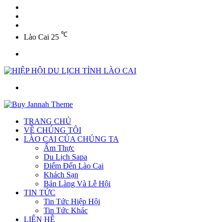
YouTube
Twitter
Facebook
℃
Lào Cai
25
Menu
Tìm
kiếm
TRANG CHỦ
VỀ CHÚNG TÔI
LÀO CAI CỦA CHÚNG TA
Ẩm Thực
Du Lịch Sapa
Điểm Đến Lào Cai
Khách Sạn
Bản Làng Và Lễ Hội
TIN TỨC
Tin Tức Hiệp Hội
Tin Tức Khác
LIÊN HỆ