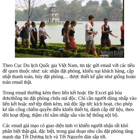
Theo Cục Du lịch Quốc gia Việt Nam, tin tặc gửi email với các tiêu
đề quen thuộc như: xác nhận đặt phòng, khiếu nại khách hàng, cập
nhật thanh toán, hủy đặt phòng… được thiết kế gần như giống hoàn
toàn email thật.
Trong email thường kèm theo liên kết hoặc file Excel giả hóa
đơn/thông tin đặt phòng chứa mã độc. Chỉ cần người dùng nhấp vào
liên kết hoặc mở tệp đính kèm, mã độc lập tức kích hoạt, cho phép
kẻ tấn công chiếm quyền điều khiển thiết bị, đánh cắp dữ liệu, theo
dõi hoạt động, thậm chí xâm nhập sâu vào hệ thống nội bộ.
Các email giả mạo có giao diện tinh vi khiến người nhận rất khó
phân biệt thật-giả, đặc biệt, trong giai đoạn nhu cầu đặt phòng tăng
mạnh dịp Tết Dương lịch và Tết Nguyên đán sắp tới.