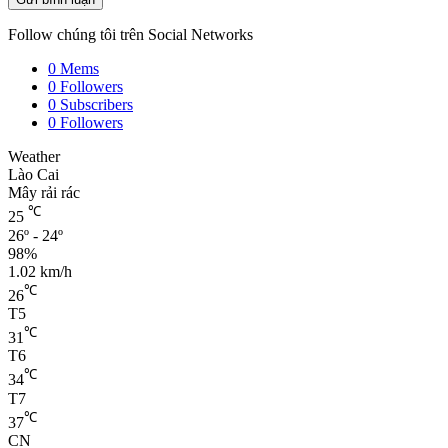
Follow chúng tôi trên Social Networks
0
Mems
0
Followers
0
Subscribers
0
Followers
Weather
Lào Cai
Mây rải rác
℃
25
26º - 24º
98%
1.02 km/h
℃
26
T5
℃
31
T6
℃
34
T7
℃
37
CN