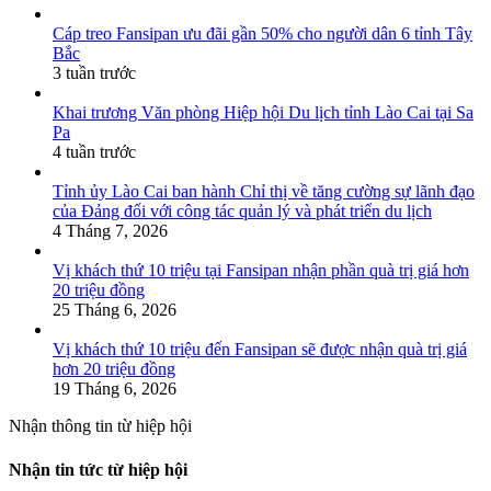
Cáp treo Fansipan ưu đãi gần 50% cho người dân 6 tỉnh Tây
Bắc
3 tuần trước
Khai trương Văn phòng Hiệp hội Du lịch tỉnh Lào Cai tại Sa
Pa
4 tuần trước
Tỉnh ủy Lào Cai ban hành Chỉ thị về tăng cường sự lãnh đạo
của Đảng đối với công tác quản lý và phát triển du lịch
4 Tháng 7, 2026
Vị khách thứ 10 triệu tại Fansipan nhận phần quà trị giá hơn
20 triệu đồng
25 Tháng 6, 2026
Vị khách thứ 10 triệu đến Fansipan sẽ được nhận quà trị giá
hơn 20 triệu đồng
19 Tháng 6, 2026
Nhận thông tin từ hiệp hội
Nhận tin tức từ hiệp hội