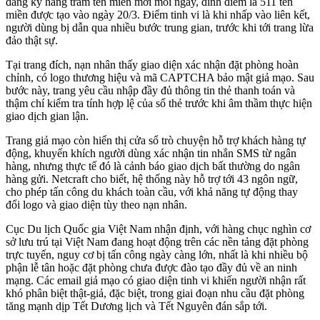
đăng ký hàng trăm tên miền mới mỗi ngày, đỉnh điểm là 511 tên
miền được tạo vào ngày 20/3. Điểm tinh vi là khi nhấp vào liên kết,
người dùng bị dẫn qua nhiều bước trung gian, trước khi tới trang lừa
đảo thật sự.
Tại trang đích, nạn nhân thấy giao diện xác nhận đặt phòng hoàn
chỉnh, có logo thương hiệu và mã CAPTCHA bảo mật giả mạo. Sau
bước này, trang yêu cầu nhập đầy đủ thông tin thẻ thanh toán và
thậm chí kiểm tra tính hợp lệ của số thẻ trước khi âm thầm thực hiện
giao dịch gian lận.
Trang giả mạo còn hiển thị cửa sổ trò chuyện hỗ trợ khách hàng tự
động, khuyến khích người dùng xác nhận tin nhắn SMS từ ngân
hàng, nhưng thực tế đó là cảnh báo giao dịch bất thường do ngân
hàng gửi. Netcraft cho biết, hệ thống này hỗ trợ tới 43 ngôn ngữ,
cho phép tấn công du khách toàn cầu, với khả năng tự động thay
đổi logo và giao diện tùy theo nạn nhân.
Cục Du lịch Quốc gia Việt Nam nhận định, với hàng chục nghìn cơ
sở lưu trú tại Việt Nam đang hoạt động trên các nền tảng đặt phòng
trực tuyến, nguy cơ bị tấn công ngày càng lớn, nhất là khi nhiều bộ
phận lễ tân hoặc đặt phòng chưa được đào tạo đầy đủ về an ninh
mạng. Các email giả mạo có giao diện tinh vi khiến người nhận rất
khó phân biệt thật-giả, đặc biệt, trong giai đoạn nhu cầu đặt phòng
tăng mạnh dịp Tết Dương lịch và Tết Nguyên đán sắp tới.