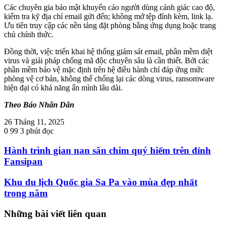
Các chuyên gia bảo mật khuyến cáo người dùng cảnh giác cao độ,
kiểm tra kỹ địa chỉ email gửi đến; không mở tệp đính kèm, link lạ.
Ưu tiên truy cập các nền tảng đặt phòng bằng ứng dụng hoặc trang
chủ chính thức.
Đồng thời, việc triển khai hệ thống giám sát email, phần mềm diệt
virus và giải pháp chống mã độc chuyên sâu là cần thiết. Bởi các
phần mềm bảo vệ mặc định trên hệ điều hành chỉ đáp ứng mức
phòng vệ cơ bản, không thể chống lại các dòng virus, ransomware
hiện đại có khả năng ẩn mình lâu dài.
Theo Báo Nhân Dân
26 Tháng 11, 2025
0
99
3 phút đọc
Hành trình gian nan săn chim quý hiếm trên đỉnh
Fansipan
Khu du lịch Quốc gia Sa Pa vào mùa đẹp nhất
trong năm
Những bài viết liên quan