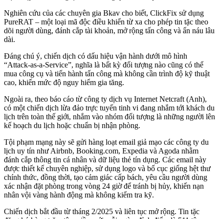
Nghiên cứu của các chuyên gia Bkav cho biết, ClickFix sử dụng
PureRAT – một loại mã độc điều khiển từ xa cho phép tin tặc theo
dõi người dùng, đánh cắp tài khoản, mở rộng tấn công và ẩn náu lâu
dài.
Đáng chú ý, chiến dịch có dấu hiệu vận hành dưới mô hình
“Attack-as-a-Service”, nghĩa là bất kỳ đối tượng nào cũng có thể
mua công cụ và tiến hành tấn công mà không cần trình độ kỹ thuật
cao, khiến mức độ nguy hiểm gia tăng.
Ngoài ra, theo báo cáo từ công ty dịch vụ Internet Netcraft (Anh),
có một chiến dịch lừa đảo trực tuyến tinh vi đang nhắm tới khách du
lịch trên toàn thế giới, nhắm vào nhóm đối tượng là những người lên
kế hoạch du lịch hoặc chuẩn bị nhận phòng.
Tội phạm mạng này sẽ gửi hàng loạt email giả mạo các công ty du
lịch uy tín như Airbnb, Booking.com, Expedia và Agoda nhằm
đánh cắp thông tin cá nhân và dữ liệu thẻ tín dụng. Các email này
được thiết kế chuyên nghiệp, sử dụng logo và bố cục giống hệt thư
chính thức, đồng thời, tạo cảm giác cấp bách, yêu cầu người dùng
xác nhận đặt phòng trong vòng 24 giờ để tránh bị hủy, khiến nạn
nhân vội vàng hành động mà không kiểm tra kỹ.
Chiến dịch bắt đầu từ tháng 2/2025 và liên tục mở rộng. Tin tặc