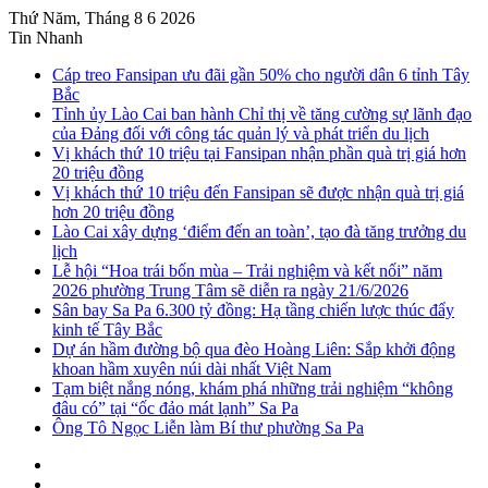
Thứ Năm, Tháng 8 6 2026
Tin Nhanh
Cáp treo Fansipan ưu đãi gần 50% cho người dân 6 tỉnh Tây
Bắc
Tỉnh ủy Lào Cai ban hành Chỉ thị về tăng cường sự lãnh đạo
của Đảng đối với công tác quản lý và phát triển du lịch
Vị khách thứ 10 triệu tại Fansipan nhận phần quà trị giá hơn
20 triệu đồng
Vị khách thứ 10 triệu đến Fansipan sẽ được nhận quà trị giá
hơn 20 triệu đồng
Lào Cai xây dựng ‘điểm đến an toàn’, tạo đà tăng trưởng du
lịch
Lễ hội “Hoa trái bốn mùa – Trải nghiệm và kết nối” năm
2026 phường Trung Tâm sẽ diễn ra ngày 21/6/2026
Sân bay Sa Pa 6.300 tỷ đồng: Hạ tầng chiến lược thúc đẩy
kinh tế Tây Bắc
Dự án hầm đường bộ qua đèo Hoàng Liên: Sắp khởi động
khoan hầm xuyên núi dài nhất Việt Nam
Tạm biệt nắng nóng, khám phá những trải nghiệm “không
đâu có” tại “ốc đảo mát lạnh” Sa Pa
Ông Tô Ngọc Liễn làm Bí thư phường Sa Pa
Sidebar
Instagram