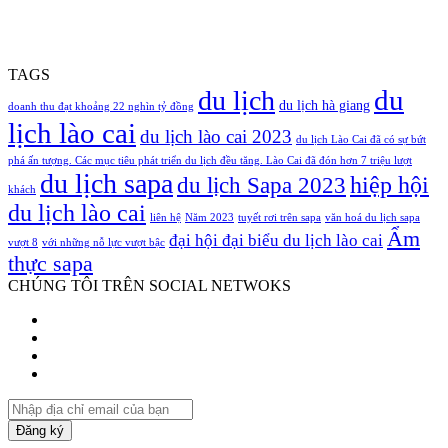
TAGS
du
du lịch
du lịch hà giang
doanh thu đạt khoảng 22 nghìn tỷ đồng
lịch lào cai
du lịch lào cai 2023
du lịch Lào Cai đã có sự bứt
phá ấn tượng. Các mục tiêu phát triển du lịch đều tăng. Lào Cai đã đón hơn 7 triệu lượt
du lịch sapa
hiệp hội
du lịch Sapa 2023
khách
du lịch lào cai
liên hệ
Năm 2023
tuyết rơi trên sapa
văn hoá du lịch sapa
Ẩm
đại hội đại biểu du lịch lào cai
vượt 8
với những nỗ lực vượt bậc
thực sapa
CHÚNG TÔI TRÊN SOCIAL NETWOKS
Facebook
Twitter
YouTube
Instagram
Nhập
địa
chỉ