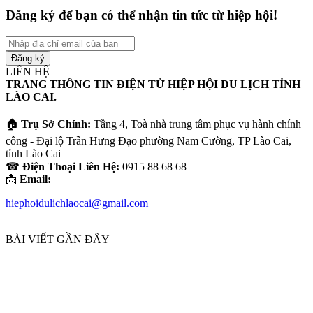
Đăng ký để bạn có thể nhận tin tức từ hiệp hội!
Nhập
địa
chỉ
LIÊN HỆ
email
TRANG THÔNG TIN ĐIỆN TỬ HIỆP HỘI DU LỊCH TỈNH
của
LÀO CAI.
bạn
🏠
Trụ Sở Chính:
Tầng 4, Toà nhà trung tâm phục vụ hành chính
công - Đại lộ Trần Hưng Đạo phường Nam Cường, TP Lào Cai,
tỉnh Lào Cai
☎
Điện Thoại Liên Hệ:
0915 88 68 68
📩
Email:
hiephoidulichlaocai@gmail.com
BÀI VIẾT GẦN ĐÂY