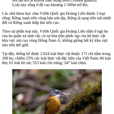
nổi bật tên là khướu mào họng đốm (Yuhina gularis).
Loài này sống ở độ cao khoảng 1.500m trở lên.
Các nhà khoa học chia Vườn Quốc gia Hoàng Liên thành 3 loại
rừng: Rừng xanh trên vùng bán sơn địa, Rừng lá rụng trên núi nhiệt
đới và Rừng xanh thấp lùn trên cao.
Theo sự phân loại này, Vườn Quốc gia Hoàng Liên nằm ở ngã ba
của ba quần xã sinh vật, có sự hòa trộn phức tạp của hệ thực vật
khu vực núi cao vùng Đông Nam Á, không giống bất kỳ khu vực
nào trên thế giới.
Tại đây, thống kê được 2.024 loài thực vật thuộc 171 chi nằm trong
200 họ, chiếm 25% các loài thực vật đặc hữu của Việt Nam; 66 loài
thú; 61 loài bò sát; 553 loài côn trùng; 347 loài chim.