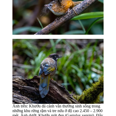
Ảnh trên: Khướu đá cánh vằn thường sinh sống trong
những khu rừng rậm và tre nứa ở độ cao 2.450 – 2.900
mét. Ảnh dưới: Khướu mặt đen (Garrulax yersini). Đây