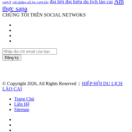
Ẩm
đại hội đại biểu du lịch lào cai
vượt 8
với những nỗ lực vượt bậc
thực sapa
CHÚNG TÔI TRÊN SOCIAL NETWOKS
Facebook
Twitter
YouTube
Instagram
Nhập
địa
chỉ
email
của
bạn
© Copyright 2026, All Rights Reserved |
HIỆP HỘI DU LỊCH
LÀO CAI
Trang Chủ
Liên Hệ
Sitemap
Facebook
Twitter
YouTube