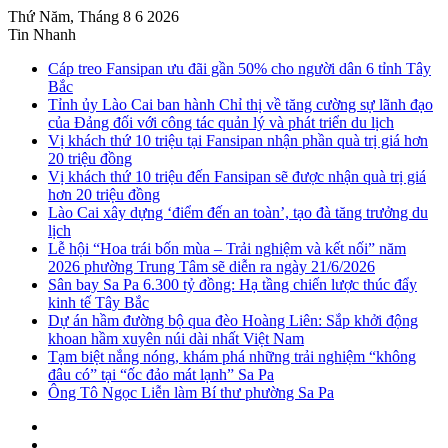
Thứ Năm, Tháng 8 6 2026
Tin Nhanh
Cáp treo Fansipan ưu đãi gần 50% cho người dân 6 tỉnh Tây
Bắc
Tỉnh ủy Lào Cai ban hành Chỉ thị về tăng cường sự lãnh đạo
của Đảng đối với công tác quản lý và phát triển du lịch
Vị khách thứ 10 triệu tại Fansipan nhận phần quà trị giá hơn
20 triệu đồng
Vị khách thứ 10 triệu đến Fansipan sẽ được nhận quà trị giá
hơn 20 triệu đồng
Lào Cai xây dựng ‘điểm đến an toàn’, tạo đà tăng trưởng du
lịch
Lễ hội “Hoa trái bốn mùa – Trải nghiệm và kết nối” năm
2026 phường Trung Tâm sẽ diễn ra ngày 21/6/2026
Sân bay Sa Pa 6.300 tỷ đồng: Hạ tầng chiến lược thúc đẩy
kinh tế Tây Bắc
Dự án hầm đường bộ qua đèo Hoàng Liên: Sắp khởi động
khoan hầm xuyên núi dài nhất Việt Nam
Tạm biệt nắng nóng, khám phá những trải nghiệm “không
đâu có” tại “ốc đảo mát lạnh” Sa Pa
Ông Tô Ngọc Liễn làm Bí thư phường Sa Pa
Sidebar
Instagram