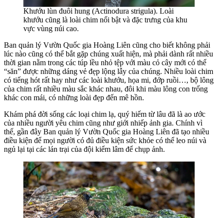
Khướu lùn đuôi hung (Actinodura strigula). Loài
khướu cũng là loài chim nổi bật và đặc trưng của khu
vực vùng núi cao.
Ban quản lý Vườn Quốc gia Hoàng Liên cũng cho biết không phải
lúc nào cũng có thể bắt gặp chúng xuất hiện, mà phải dành rất nhiều
thời gian nằm trong các túp lều nhỏ tệp với màu cỏ cây mới có thể
“săn” được những dáng vẻ đẹp lộng lẫy của chúng. Nhiều loài chim
có tiếng hót rất hay như các loài khướu, họa mi, đớp ruồi…, bộ lông
của chim rất nhiều màu sắc khác nhau, đôi khi màu lông con trống
khác con mái, có những loài đẹp đến mê hồn.
Khám phá đời sống các loại chim lạ, quý hiếm từ lâu đã là ao ước
của nhiều người yêu chim cũng như giới nhiếp ảnh gia. Chính vì
thế, gần đây Ban quản lý Vườn Quốc gia Hoàng Liên đã tạo nhiều
điều kiện để mọi người có đủ điều kiện sức khỏe có thể leo núi và
ngủ lại tại các lán trại của đội kiểm lâm để chụp ảnh.