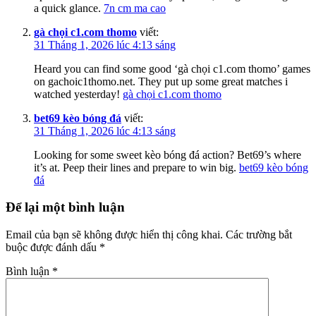
a quick glance.
7n cm ma cao
gà chọi c1.com thomo
viết:
31 Tháng 1, 2026 lúc 4:13 sáng
Heard you can find some good ‘gà chọi c1.com thomo’ games
on gachoic1thomo.net. They put up some great matches i
watched yesterday!
gà chọi c1.com thomo
bet69 kèo bóng đá
viết:
31 Tháng 1, 2026 lúc 4:13 sáng
Looking for some sweet kèo bóng đá action? Bet69’s where
it’s at. Peep their lines and prepare to win big.
bet69 kèo bóng
đá
Để lại một bình luận
Email của bạn sẽ không được hiển thị công khai.
Các trường bắt
buộc được đánh dấu
*
Bình luận
*