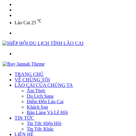
YouTube
Twitter
Facebook
℃
Lào Cai
25
Menu
Tìm
kiếm
TRANG CHỦ
VỀ CHÚNG TÔI
LÀO CAI CỦA CHÚNG TA
Ẩm Thực
Du Lịch Sapa
Điểm Đến Lào Cai
Khách Sạn
Bản Làng Và Lễ Hội
TIN TỨC
Tin Tức Hiệp Hội
Tin Tức Khác
LIÊN HỆ