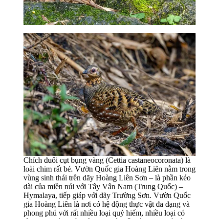
Chích đuôi cụt bụng vàng (Cettia castaneocoronata) là
loài chim rất bé. Vườn Quốc gia Hoàng Liên nằm trong
vùng sinh thái trên dãy Hoàng Liên Sơn – là phần kéo
dài của miền núi với Tây Vân Nam (Trung Quốc) –
Hymalaya, tiếp giáp với dãy Trường Sơn. Vườn Quốc
gia Hoàng Liên là nơi có hệ động thực vật đa dạng và
phong phú với rất nhiều loại quý hiếm, nhiều loại có