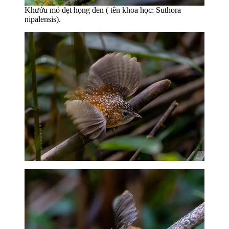
Khướu mỏ dẹt họng đen ( tên khoa học: Suthora
nipalensis).