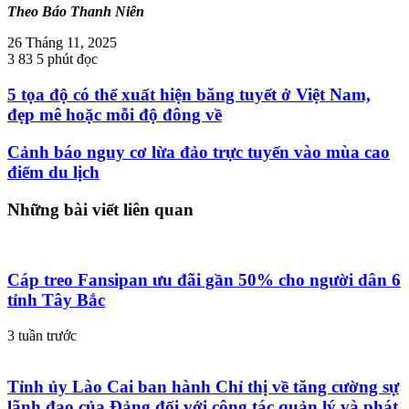
Theo Báo Thanh Niên
26 Tháng 11, 2025
3
83
5 phút đọc
5 tọa độ có thể xuất hiện băng tuyết ở Việt Nam,
đẹp mê hoặc mỗi độ đông về
Cảnh báo nguy cơ lừa đảo trực tuyến vào mùa cao
điểm du lịch
Những bài viết liên quan
Cáp treo Fansipan ưu đãi gần 50% cho người dân 6
tỉnh Tây Bắc
3 tuần trước
Tỉnh ủy Lào Cai ban hành Chỉ thị về tăng cường sự
lãnh đạo của Đảng đối với công tác quản lý và phát