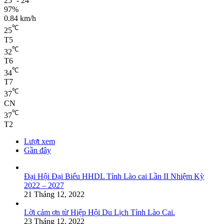
25º - 24º
97%
0.84 km/h
℃
25
T5
℃
32
T6
℃
34
T7
℃
37
CN
℃
37
T2
Lượt xem
Gần đây
Đại Hội Đại Biểu HHDL Tỉnh Lào cai Lần II Nhiệm Kỳ
2022 – 2027
21 Tháng 12, 2022
Lời cảm ơn từ Hiệp Hội Du Lịch Tỉnh Lào Cai.
23 Tháng 12, 2022