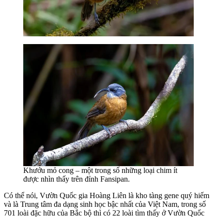
Khướu mỏ cong – một trong số những loại chim ít
được nhìn thấy trên đỉnh Fansipan.
Có thể nói, Vườn Quốc gia Hoàng Liên là kho tàng gene quý hiếm
và là Trung tâm đa dạng sinh học bậc nhất của Việt Nam, trong số
701 loài đặc hữu của Bắc bộ thì có 22 loài tìm thấy ở Vườn Quốc