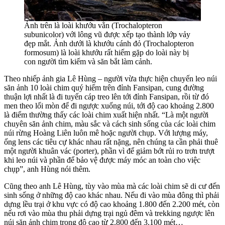
Ảnh trên là loài khướu vằn (Trochalopteron
subunicolor) với lông vũ được xếp tạo thành lớp vảy
đẹp mắt. Ảnh dưới là khướu cánh đỏ (Trochalopteron
formosum) là loài khướu rất hiếm gặp do loài này bị
con người tìm kiếm và săn bắt làm cảnh.
Theo nhiếp ảnh gia Lê Hùng – người vừa thực hiện chuyến leo núi
săn ảnh 10 loài chim quý hiếm trên đỉnh Fansipan, cung đường
thuận lợi nhất là đi tuyến cáp treo lên tới đỉnh Fansipan, rồi từ đó
men theo lối mòn để đi ngược xuống núi, tới độ cao khoảng 2.800
là điểm thường thấy các loài chim xuất hiện nhất. “Là một người
chuyên săn ảnh chim, màu sắc và cách sinh sống của các loài chim
núi rừng Hoàng Liên luôn mê hoặc người chụp. Với lượng máy,
ống lens các tiêu cự khác nhau rất nặng, nên chúng ta cần phải thuê
một người khuân vác (porter), phần vì để giảm bớt rủi ro trơn trượt
khi leo núi và phần để bảo vệ được máy móc an toàn cho việc
chụp”, anh Hùng nói thêm.
Cũng theo anh Lê Hùng, tùy vào mùa mà các loài chim sẽ di cư đến
sinh sống ở những độ cao khác nhau. Nếu đi vào mùa đông thì phải
dựng lều trại ở khu vực có độ cao khoảng 1.800 đến 2.200 mét, còn
nếu rơi vào mùa thu phải dựng trại ngủ đêm và trekking ngược lên
núi săn ảnh chim trong độ cao từ 2.800 đến 3.100 mét…