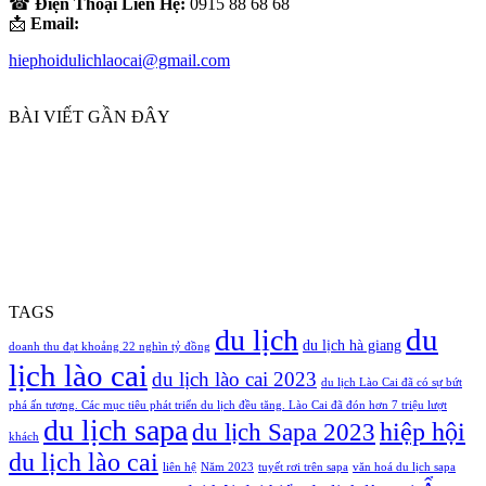
☎
Điện Thoại Liên Hệ:
0915 88 68 68
📩
Email:
hiephoidulichlaocai@gmail.com
BÀI VIẾT GẦN ĐÂY
TAGS
du
du lịch
du lịch hà giang
doanh thu đạt khoảng 22 nghìn tỷ đồng
lịch lào cai
du lịch lào cai 2023
du lịch Lào Cai đã có sự bứt
phá ấn tượng. Các mục tiêu phát triển du lịch đều tăng. Lào Cai đã đón hơn 7 triệu lượt
du lịch sapa
hiệp hội
du lịch Sapa 2023
khách
du lịch lào cai
liên hệ
Năm 2023
tuyết rơi trên sapa
văn hoá du lịch sapa