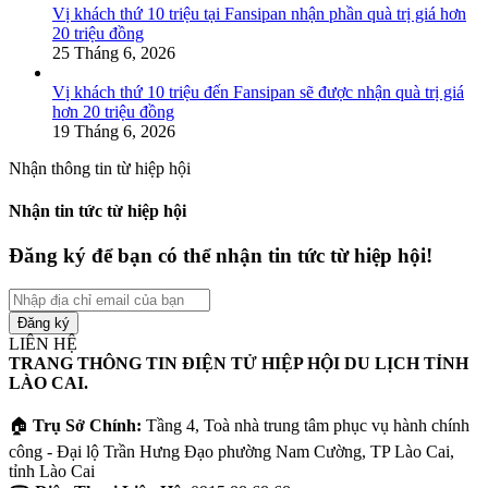
Vị khách thứ 10 triệu tại Fansipan nhận phần quà trị giá hơn
20 triệu đồng
25 Tháng 6, 2026
Vị khách thứ 10 triệu đến Fansipan sẽ được nhận quà trị giá
hơn 20 triệu đồng
19 Tháng 6, 2026
Nhận thông tin từ hiệp hội
Nhận tin tức từ hiệp hội
Đăng ký để bạn có thể nhận tin tức từ hiệp hội!
Nhập
địa
chỉ
LIÊN HỆ
email
TRANG THÔNG TIN ĐIỆN TỬ HIỆP HỘI DU LỊCH TỈNH
của
LÀO CAI.
bạn
🏠
Trụ Sở Chính:
Tầng 4, Toà nhà trung tâm phục vụ hành chính
công - Đại lộ Trần Hưng Đạo phường Nam Cường, TP Lào Cai,
tỉnh Lào Cai