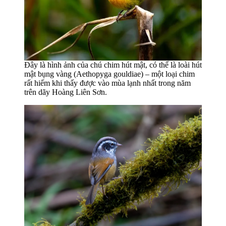
Đây là hình ảnh của chú chim hút mật, có thể là loài hút
mật bụng vàng (Aethopyga gouldiae) – một loại chim
rất hiếm khi thấy được vào mùa lạnh nhất trong năm
trên dãy Hoàng Liên Sơn.