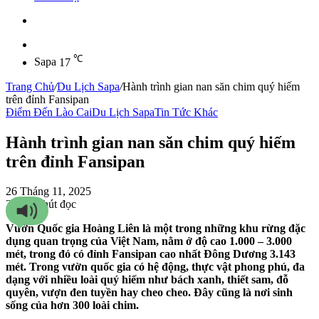
Sidebar
℃
Sapa
17
Trang Chủ
/
Du Lịch Sapa
/
Hành trình gian nan săn chim quý hiếm
trên đỉnh Fansipan
Điểm Đến Lào Cai
Du Lịch Sapa
Tin Tức Khác
Hành trình gian nan săn chim quý hiếm
trên đỉnh Fansipan
26 Tháng 11, 2025
3
83
5 phút đọc
Vườn Quốc gia Hoàng Liên là một trong những khu rừng đặc
dụng quan trọng của Việt Nam, nằm ở độ cao 1.000 – 3.000
mét, trong đó có đỉnh Fansipan cao nhất Đông Dương 3.143
mét. Trong vườn quốc gia có hệ động, thực vật phong phú, đa
dạng với nhiều loài quý hiếm như bách xanh, thiết sam, đỗ
quyên, vượn đen tuyền hay cheo cheo. Đây cũng là nơi sinh
sống của hơn 300 loài chim.