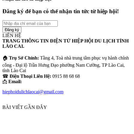
Đăng ký để bạn có thể nhận tin tức từ hiệp hội!
Nhập
địa
chỉ
LIÊN HỆ
email
TRANG THÔNG TIN ĐIỆN TỬ HIỆP HỘI DU LỊCH TỈNH
của
LÀO CAI.
bạn
🏠
Trụ Sở Chính:
Tầng 4, Toà nhà trung tâm phục vụ hành chính
công - Đại lộ Trần Hưng Đạo phường Nam Cường, TP Lào Cai,
tỉnh Lào Cai
☎
Điện Thoại Liên Hệ:
0915 88 68 68
📩
Email:
hiephoidulichlaocai@gmail.com
BÀI VIẾT GẦN ĐÂY