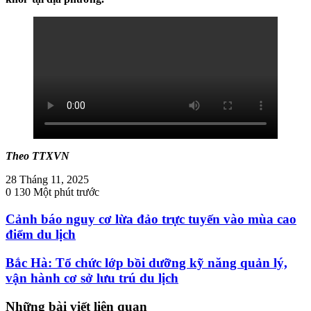
Theo TTXVN
28 Tháng 11, 2025
0
130
Một phút trước
Cảnh báo nguy cơ lừa đảo trực tuyến vào mùa cao
điểm du lịch
Bắc Hà: Tổ chức lớp bồi dưỡng kỹ năng quản lý,
vận hành cơ sở lưu trú du lịch
Những bài viết liên quan