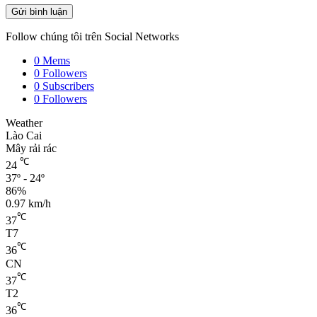
Follow chúng tôi trên Social Networks
0
Mems
0
Followers
0
Subscribers
0
Followers
Weather
Lào Cai
Mây rải rác
℃
24
37º - 24º
86%
0.97 km/h
℃
37
T7
℃
36
CN
℃
37
T2
℃
36