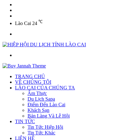
YouTube
Twitter
Facebook
℃
Lào Cai
24
Menu
Tìm
kiếm
TRANG CHỦ
VỀ CHÚNG TÔI
LÀO CAI CỦA CHÚNG TA
Ẩm Thực
Du Lịch Sapa
Điểm Đến Lào Cai
Khách Sạn
Bản Làng Và Lễ Hội
TIN TỨC
Tin Tức Hiệp Hội
Tin Tức Khác
LIÊN HỆ