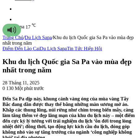
Sidebar
℃
Sapa
17
Trang Chủ
/
Du Lịch Sapa
/
Khu du lịch Quốc gia Sa Pa vào mùa đẹp
nhất trong năm
Điểm Đến Lào Cai
Du Lịch Sapa
Tin Tức Hiệp Hội
Khu du lịch Quốc gia Sa Pa vào mùa đẹp
nhất trong năm
28 Tháng 11, 2025
0
130
Một phút trước
Đến Sa Pa dịp này, khung cảnh vàng óng của mùa vàng Tây
Bắc đang dần được thay thế bằng những màn sương mờ ảo.
Khắp các thung lũng, núi rừng như chìm trong biển mây, càng
làm tăng thêm vẻ đẹp lãng mạn của khu du lịch này – một điểm
đến cực kỳ lý tưởng với trải nghiệm du lịch ‘ôn đới trong lòng
nhiệt đới’; đồng thời, tạo động lực kích cầu du lịch, đóng góp
không nhỏ vào sự tăng trưởng của ngành ‘công nghiệp không
khói’ tại địa phương.