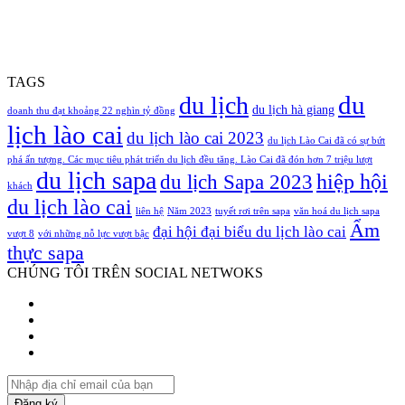
TAGS
du
du lịch
du lịch hà giang
doanh thu đạt khoảng 22 nghìn tỷ đồng
lịch lào cai
du lịch lào cai 2023
du lịch Lào Cai đã có sự bứt
phá ấn tượng. Các mục tiêu phát triển du lịch đều tăng. Lào Cai đã đón hơn 7 triệu lượt
du lịch sapa
hiệp hội
du lịch Sapa 2023
khách
du lịch lào cai
liên hệ
Năm 2023
tuyết rơi trên sapa
văn hoá du lịch sapa
Ẩm
đại hội đại biểu du lịch lào cai
vượt 8
với những nỗ lực vượt bậc
thực sapa
CHÚNG TÔI TRÊN SOCIAL NETWOKS
Facebook
Twitter
YouTube
Instagram
Nhập
địa