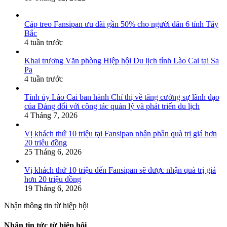
Cáp treo Fansipan ưu đãi gần 50% cho người dân 6 tỉnh Tây
Bắc
4 tuần trước
Khai trương Văn phòng Hiệp hội Du lịch tỉnh Lào Cai tại Sa
Pa
4 tuần trước
Tỉnh ủy Lào Cai ban hành Chỉ thị về tăng cường sự lãnh đạo
của Đảng đối với công tác quản lý và phát triển du lịch
4 Tháng 7, 2026
Vị khách thứ 10 triệu tại Fansipan nhận phần quà trị giá hơn
20 triệu đồng
25 Tháng 6, 2026
Vị khách thứ 10 triệu đến Fansipan sẽ được nhận quà trị giá
hơn 20 triệu đồng
19 Tháng 6, 2026
Nhận thông tin từ hiệp hội
Nhận tin tức từ hiệp hội