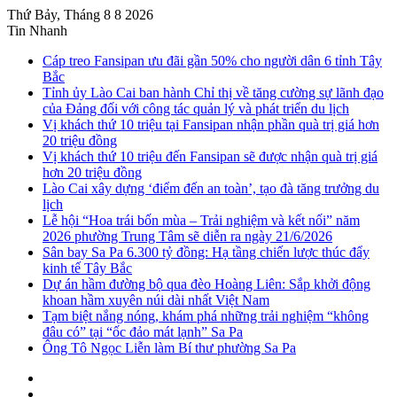
Thứ Bảy, Tháng 8 8 2026
Tin Nhanh
Cáp treo Fansipan ưu đãi gần 50% cho người dân 6 tỉnh Tây
Bắc
Tỉnh ủy Lào Cai ban hành Chỉ thị về tăng cường sự lãnh đạo
của Đảng đối với công tác quản lý và phát triển du lịch
Vị khách thứ 10 triệu tại Fansipan nhận phần quà trị giá hơn
20 triệu đồng
Vị khách thứ 10 triệu đến Fansipan sẽ được nhận quà trị giá
hơn 20 triệu đồng
Lào Cai xây dựng ‘điểm đến an toàn’, tạo đà tăng trưởng du
lịch
Lễ hội “Hoa trái bốn mùa – Trải nghiệm và kết nối” năm
2026 phường Trung Tâm sẽ diễn ra ngày 21/6/2026
Sân bay Sa Pa 6.300 tỷ đồng: Hạ tầng chiến lược thúc đẩy
kinh tế Tây Bắc
Dự án hầm đường bộ qua đèo Hoàng Liên: Sắp khởi động
khoan hầm xuyên núi dài nhất Việt Nam
Tạm biệt nắng nóng, khám phá những trải nghiệm “không
đâu có” tại “ốc đảo mát lạnh” Sa Pa
Ông Tô Ngọc Liễn làm Bí thư phường Sa Pa
Sidebar
Instagram