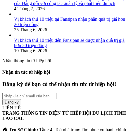
của Đảng đối với công tác quản lý và phát triển du lịch
4 Tháng 7, 2026
Vị khách thứ 10 triệu tại Fansipan nhận phần quà trị giá hơn
20 triệu đồng
25 Tháng 6, 2026
Vị khách thứ 10 triệu đến Fansipan sẽ được nhận quà trị giá
hơn 20 triệu đồng
19 Tháng 6, 2026
Nhận thông tin từ hiệp hội
Nhận tin tức từ hiệp hội
Đăng ký để bạn có thể nhận tin tức từ hiệp hội!
Nhập
địa
chỉ
LIÊN HỆ
email
TRANG THÔNG TIN ĐIỆN TỬ HIỆP HỘI DU LỊCH TỈNH
của
LÀO CAI.
bạn
🏠
Trụ Sở Chính:
Tầng 4, Toà nhà trung tâm phục vụ hành chính