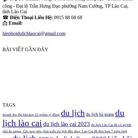
công - Đại lộ Trần Hưng Đạo phường Nam Cường, TP Lào Cai,
tỉnh Lào Cai
☎
Điện Thoại Liên Hệ:
0915 88 68 68
📩
Email:
hiephoidulichlaocai@gmail.com
BÀI VIẾT GẦN ĐÂY
TAGS
du
du lịch
du lịch hà giang
doanh thu đạt khoảng 22 nghìn tỷ đồng
lịch lào cai
du lịch lào cai 2023
du lịch Lào Cai đã có sự bứt
phá ấn tượng. Các mục tiêu phát triển du lịch đều tăng. Lào Cai đã đón hơn 7 triệu lượt