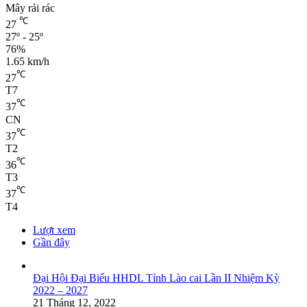
Mây rải rác
℃
27
27º - 25º
76%
1.65 km/h
℃
27
T7
℃
37
CN
℃
37
T2
℃
36
T3
℃
37
T4
Lượt xem
Gần đây
Đại Hội Đại Biểu HHDL Tỉnh Lào cai Lần II Nhiệm Kỳ
2022 – 2027
21 Tháng 12, 2022