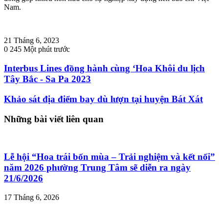
Nam.
21 Tháng 6, 2023
0
245
Một phút trước
Interbus Lines đồng hành cùng ‘Hoa Khôi du lịch
Tây Bắc - Sa Pa 2023
Khảo sát địa điểm bay dù lượn tại huyện Bát Xát
Những bài viết liên quan
Lễ hội “Hoa trái bốn mùa – Trải nghiệm và kết nối”
năm 2026 phường Trung Tâm sẽ diễn ra ngày
21/6/2026
17 Tháng 6, 2026