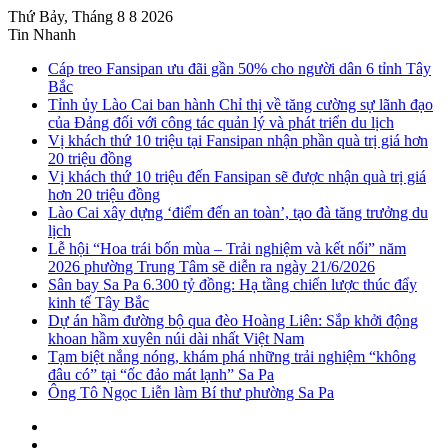
Thứ Bảy, Tháng 8 8 2026
Tin Nhanh
Cáp treo Fansipan ưu đãi gần 50% cho người dân 6 tỉnh Tây
Bắc
Tỉnh ủy Lào Cai ban hành Chỉ thị về tăng cường sự lãnh đạo
của Đảng đối với công tác quản lý và phát triển du lịch
Vị khách thứ 10 triệu tại Fansipan nhận phần quà trị giá hơn
20 triệu đồng
Vị khách thứ 10 triệu đến Fansipan sẽ được nhận quà trị giá
hơn 20 triệu đồng
Lào Cai xây dựng ‘điểm đến an toàn’, tạo đà tăng trưởng du
lịch
Lễ hội “Hoa trái bốn mùa – Trải nghiệm và kết nối” năm
2026 phường Trung Tâm sẽ diễn ra ngày 21/6/2026
Sân bay Sa Pa 6.300 tỷ đồng: Hạ tầng chiến lược thúc đẩy
kinh tế Tây Bắc
Dự án hầm đường bộ qua đèo Hoàng Liên: Sắp khởi động
khoan hầm xuyên núi dài nhất Việt Nam
Tạm biệt nắng nóng, khám phá những trải nghiệm “không
đâu có” tại “ốc đảo mát lạnh” Sa Pa
Ông Tô Ngọc Liễn làm Bí thư phường Sa Pa
Sidebar
Instagram