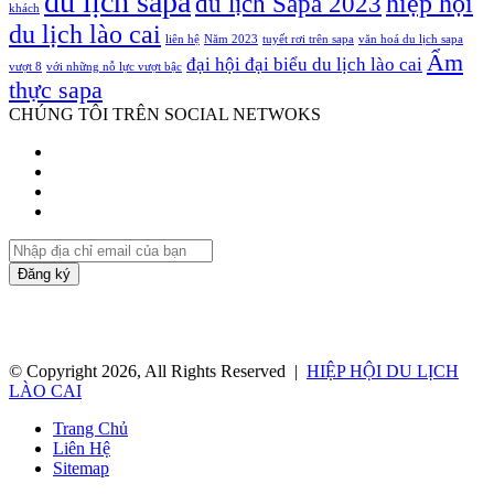
du lịch sapa
hiệp hội
du lịch Sapa 2023
khách
du lịch lào cai
liên hệ
Năm 2023
tuyết rơi trên sapa
văn hoá du lịch sapa
Ẩm
đại hội đại biểu du lịch lào cai
vượt 8
với những nỗ lực vượt bậc
thực sapa
CHÚNG TÔI TRÊN SOCIAL NETWOKS
Facebook
Twitter
YouTube
Instagram
Nhập
địa
chỉ
email
của
bạn
© Copyright 2026, All Rights Reserved |
HIỆP HỘI DU LỊCH
LÀO CAI
Trang Chủ
Liên Hệ
Sitemap