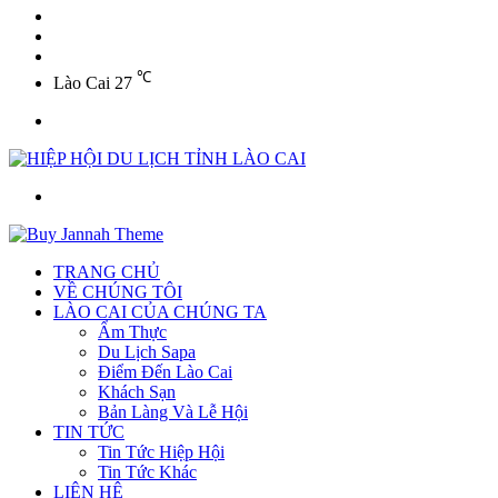
YouTube
Twitter
Facebook
℃
Lào Cai
27
Menu
Tìm
kiếm
TRANG CHỦ
VỀ CHÚNG TÔI
LÀO CAI CỦA CHÚNG TA
Ẩm Thực
Du Lịch Sapa
Điểm Đến Lào Cai
Khách Sạn
Bản Làng Và Lễ Hội
TIN TỨC
Tin Tức Hiệp Hội
Tin Tức Khác
LIÊN HỆ