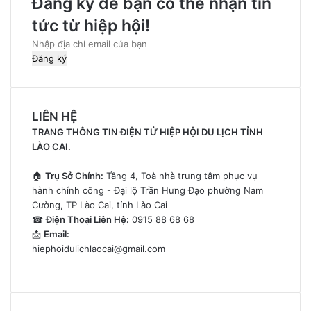
Đăng ký để bạn có thể nhận tin
tức từ hiệp hội!
Nhập
địa
chỉ
email
của
LIÊN HỆ
bạn
TRANG THÔNG TIN ĐIỆN TỬ HIỆP HỘI DU LỊCH TỈNH
LÀO CAI.
🏠
Trụ Sở Chính:
Tầng 4, Toà nhà trung tâm phục vụ
hành chính công - Đại lộ Trần Hưng Đạo phường Nam
Cường, TP Lào Cai, tỉnh Lào Cai
☎
Điện Thoại Liên Hệ:
0915 88 68 68
📩
Email:
hiephoidulichlaocai@gmail.com