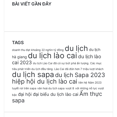
BÀI VIẾT GẦN ĐÂY
TAGS
du lịch
du lịch
doanh thu đạt khoảng 22 nghìn tỷ đồng
du lịch lào cai
du lịch lào
hà giang
cai 2023
du lịch Lào Cai đã có sự bứt phá ấn tượng. Các mục
tiêu phát triển du lịch đều tăng. Lào Cai đã đón hơn 7 triệu lượt khách
du lịch sapa
du lịch Sapa 2023
hiệp hội du lịch lào cai
liên hệ
Năm 2023
tuyết rơi trên sapa
văn hoá du lịch sapa
vượt 8
với những nỗ lực vượt
Ẩm thực
đại hội đại biểu du lịch lào cai
bậc
sapa