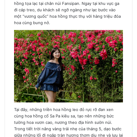
hồng tọa lạc tại chân núi Fansipan. Ngay tại khu vực ga
đi cáp treo, du khách sẽ ngỡ ngàng như lạc bước vào
một “vương quốc” hoa hồng thực thụ với hàng triệu đóa
hoa cùng bung nở.
Tại đây, những triền hoa hồng leo đỏ rực rỡ đan xen
cùng hoa hồng cổ Sa Pa kiêu sa, tạo nên những bức
tường hoa vươn cao, nương theo địa hình sườn núi.
Trong tiết trời nắng vàng trải nhẹ của tháng 5, dạo bước
giữa những lối đi ngập tràn hương thơm dịu nhẹ và lưu lại