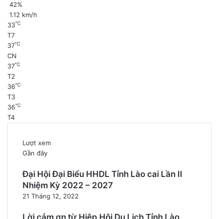
42%
1.12 km/h
℃
33
T7
℃
37
CN
℃
37
T2
℃
36
T3
℃
36
T4
Lượt xem
Gần đây
Đại Hội Đại Biểu HHDL Tỉnh Lào cai Lần II
Nhiệm Kỳ 2022 – 2027
21 Tháng 12, 2022
Lời cảm ơn từ Hiệp Hội Du Lịch Tỉnh Lào