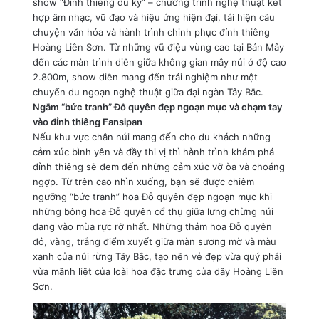
show “Đỉnh thiêng du ký” – chương trình nghệ thuật kết
hợp âm nhạc, vũ đạo và hiệu ứng hiện đại, tái hiện câu
chuyện văn hóa và hành trình chinh phục đỉnh thiêng
Hoàng Liên Sơn. Từ những vũ điệu vùng cao tại Bản Mây
đến các màn trình diễn giữa không gian mây núi ở độ cao
2.800m, show diễn mang đến trải nghiệm như một
chuyến du ngoạn nghệ thuật giữa đại ngàn Tây Bắc.
Ngắm “bức tranh” Đỗ quyên đẹp ngoạn mục và chạm tay
vào đỉnh thiêng Fansipan
Nếu khu vực chân núi mang đến cho du khách những
cảm xúc bình yên và đầy thi vị thì hành trình khám phá
đỉnh thiêng sẽ đem đến những cảm xúc vỡ òa và choáng
ngợp. Từ trên cao nhìn xuống, bạn sẽ được chiêm
ngưỡng “bức tranh” hoa Đỗ quyên đẹp ngoạn mục khi
những bông hoa Đỗ quyên cổ thụ giữa lưng chừng núi
đang vào mùa rực rỡ nhất. Những thảm hoa Đỗ quyên
đỏ, vàng, trắng điểm xuyết giữa màn sương mờ và màu
xanh của núi rừng Tây Bắc, tạo nên vẻ đẹp vừa quý phái
vừa mãnh liệt của loài hoa đặc trưng của dãy Hoàng Liên
Sơn.