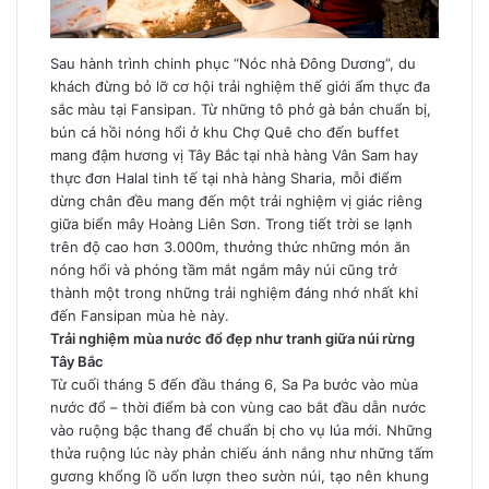
Sau hành trình chinh phục “Nóc nhà Đông Dương”, du
khách đừng bỏ lỡ cơ hội trải nghiệm thế giới ẩm thực đa
sắc màu tại Fansipan. Từ những tô phở gà bản chuẩn bị,
bún cá hồi nóng hổi ở khu Chợ Quê cho đến buffet
mang đậm hương vị Tây Bắc tại nhà hàng Vân Sam hay
thực đơn Halal tinh tế tại nhà hàng Sharia, mỗi điểm
dừng chân đều mang đến một trải nghiệm vị giác riêng
giữa biển mây Hoàng Liên Sơn. Trong tiết trời se lạnh
trên độ cao hơn 3.000m, thưởng thức những món ăn
nóng hổi và phóng tầm mắt ngắm mây núi cũng trở
thành một trong những trải nghiệm đáng nhớ nhất khi
đến Fansipan mùa hè này.
Trải nghiệm mùa nước đổ đẹp như tranh giữa núi rừng
Tây Bắc
Từ cuối tháng 5 đến đầu tháng 6, Sa Pa bước vào mùa
nước đổ – thời điểm bà con vùng cao bắt đầu dẫn nước
vào ruộng bậc thang để chuẩn bị cho vụ lúa mới. Những
thửa ruộng lúc này phản chiếu ánh nắng như những tấm
gương khổng lồ uốn lượn theo sườn núi, tạo nên khung