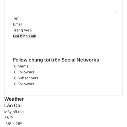
ậ
n
*
Tên
Email
Trang web
Follow chúng tôi trên Social Networks
0
Mems
0
Followers
0
Subscribers
0
Followers
Weather
Lào Cai
Mây rải rác
℃
36
36º - 25º