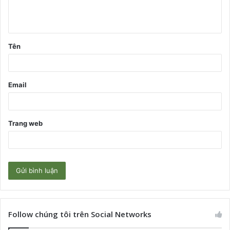
l
u
ậ
Tên
n
*
Email
Trang web
Follow chúng tôi trên Social Networks