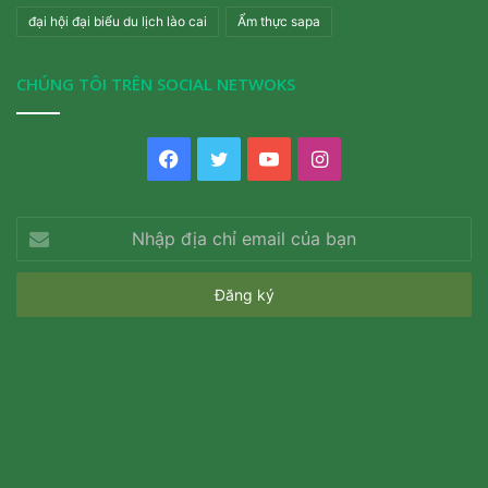
đại hội đại biểu du lịch lào cai
Ẩm thực sapa
CHÚNG TÔI TRÊN SOCIAL NETWOKS
Facebook
Twitter
YouTube
Instagram
Nhập
địa
chỉ
email
của
bạn