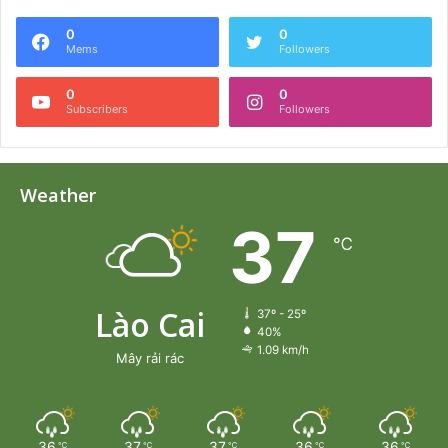
0
0
Mems
Followers
0
0
Subscribers
Followers
Weather
37
℃
Lào Cai
37º - 25º
40%
1.09 km/h
Mây rải rác
36
37
37
36
36
℃
℃
℃
℃
℃