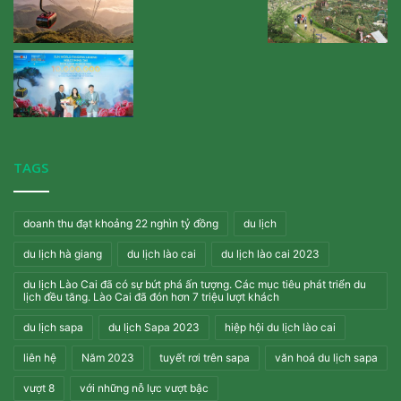
TAGS
doanh thu đạt khoảng 22 nghìn tỷ đồng
du lịch
du lịch hà giang
du lịch lào cai
du lịch lào cai 2023
du lịch Lào Cai đã có sự bứt phá ấn tượng. Các mục tiêu phát triển du
lịch đều tăng. Lào Cai đã đón hơn 7 triệu lượt khách
du lịch sapa
du lịch Sapa 2023
hiệp hội du lịch lào cai
liên hệ
Năm 2023
tuyết rơi trên sapa
văn hoá du lịch sapa
vượt 8
với những nỗ lực vượt bậc