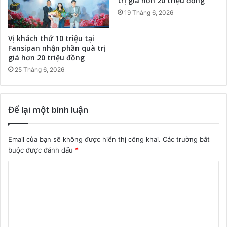
trị giá hơn 20 triệu đồng
19 Tháng 6, 2026
Vị khách thứ 10 triệu tại
Fansipan nhận phần quà trị
giá hơn 20 triệu đồng
25 Tháng 6, 2026
Để lại một bình luận
Email của bạn sẽ không được hiển thị công khai.
Các trường bắt
buộc được đánh dấu
*
B
ì
n
h