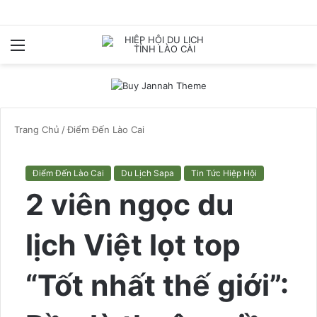
Menu
T
k
Trang Chủ
/
Điểm Đến Lào Cai
Điểm Đến Lào Cai
Du Lịch Sapa
Tin Tức Hiệp Hội
2 viên ngọc du
lịch Việt lọt top
“Tốt nhất thế giới”: