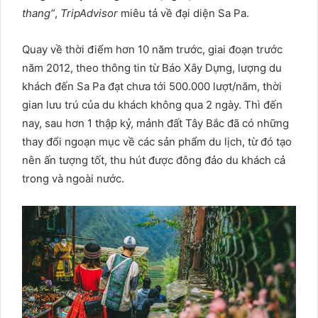
thang”
,
TripAdvisor
miêu tả về đại diện Sa Pa.
Quay về thời điểm hơn 10 năm trước, giai đoạn trước
năm 2012, theo thông tin từ Báo Xây Dựng, lượng du
khách đến Sa Pa đạt chưa tới 500.000 lượt/năm, thời
gian lưu trú của du khách không qua 2 ngày. Thì đến
nay, sau hơn 1 thập kỷ, mảnh đất Tây Bắc đã có những
thay đổi ngoạn mục về các sản phẩm du lịch, từ đó tạo
nên ấn tượng tốt, thu hút được đông đảo du khách cả
trong và ngoài nước.