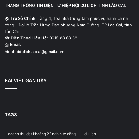
TRANG THÔNG TIN ĐIỆN TỬ HIỆP HỘI DU LỊCH TỈNH LÀO CAI.
🏠
Trụ Sở Chính:
Tầng 4, Toà nhà trung tâm phục vụ hành chính
công - Đại lộ Trần Hưng Đạo phường Nam Cường, TP Lào Cai, tỉnh
Lào Cai
☎
Điện Thoại Liên Hệ:
0915 88 68 68
📩
Email:
hiephoidulichlaocai@gmail.com
BÀI VIẾT GẦN ĐÂY
TAGS
doanh thu đạt khoảng 22 nghìn tỷ đồng
du lịch