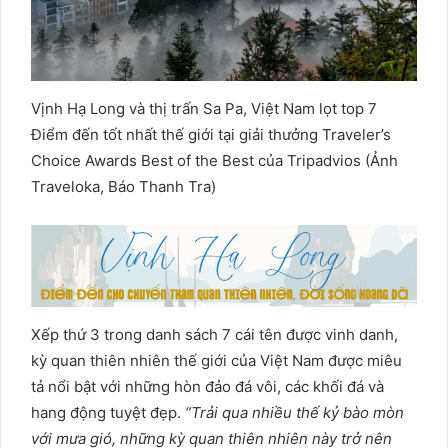
Vịnh Hạ Long và thị trấn Sa Pa, Việt Nam lọt top 7
Điểm đến tốt nhất thế giới tại giải thưởng Traveler’s
Choice Awards Best of the Best của Tripadvios (Ảnh
Traveloka, Báo Thanh Tra)
Xếp thứ 3 trong danh sách 7 cái tên được vinh danh,
kỳ quan thiên nhiên thế giới của Việt Nam được miêu
tả nổi bật với những hòn đảo đá vôi, các khối đá và
hang động tuyệt đẹp.
“Trải qua nhiều thế kỷ bào mòn
với mưa gió, những kỳ quan thiên nhiên này trở nên