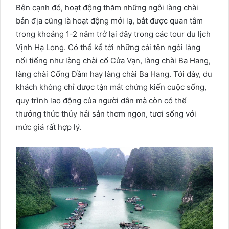
Bên cạnh đó, hoạt động thăm những ngôi làng chài
bản địa cũng là hoạt động mới lạ, bắt được quan tâm
trong khoảng 1-2 năm trở lại đây trong các tour du lịch
Vịnh Hạ Long. Có thể kể tới những cái tên ngôi làng
nổi tiếng như làng chài cổ Cửa Vạn, làng chài Ba Hang,
làng chài Cống Đầm hay làng chài Ba Hang. Tới đây, du
khách không chỉ được tận mắt chứng kiến cuộc sống,
quy trình lao động của người dân mà còn có thể
thưởng thức thủy hải sản thơm ngon, tươi sống với
mức giá rất hợp lý.