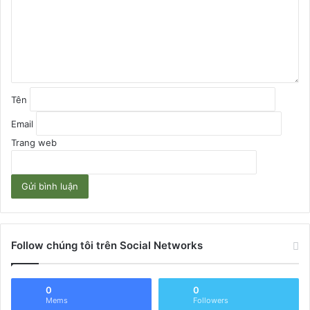
l
u
ậ
n
*
Tên
Email
Trang web
Follow chúng tôi trên Social Networks
0
0
Mems
Followers