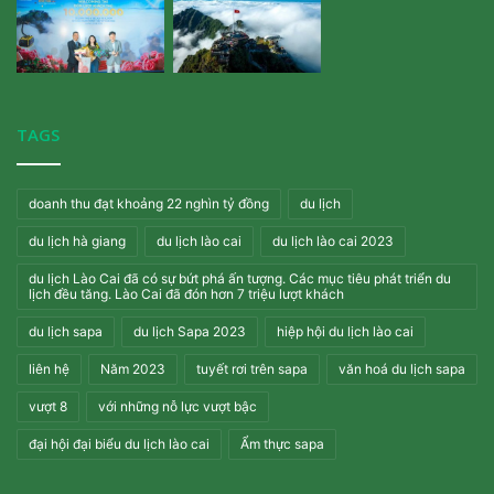
TAGS
doanh thu đạt khoảng 22 nghìn tỷ đồng
du lịch
du lịch hà giang
du lịch lào cai
du lịch lào cai 2023
du lịch Lào Cai đã có sự bứt phá ấn tượng. Các mục tiêu phát triển du
lịch đều tăng. Lào Cai đã đón hơn 7 triệu lượt khách
du lịch sapa
du lịch Sapa 2023
hiệp hội du lịch lào cai
liên hệ
Năm 2023
tuyết rơi trên sapa
văn hoá du lịch sapa
vượt 8
với những nỗ lực vượt bậc
đại hội đại biểu du lịch lào cai
Ẩm thực sapa