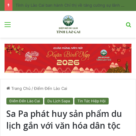
Tỉnh ủy Lào Cai ban hành Chỉ thị về tăng cường sự lãnh đạo của Đảng đối với công tác quản lý và phát triển du lịch
Menu
T
k
Trang Chủ
/
Điểm Đến Lào Cai
Điểm Đến Lào Cai
Du Lịch Sapa
Tin Tức Hiệp Hội
Sa Pa phát huy sản phẩm du
lịch gắn với văn hóa dân tộc