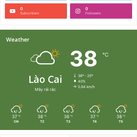
0
0
Subscribers
Followers
Weather
38
℃
Lào Cai
38º - 25º
40%
0.94 km/h
Mây rải rác
37
38
36
37
38
℃
℃
℃
℃
℃
CN
T2
T3
T4
T5