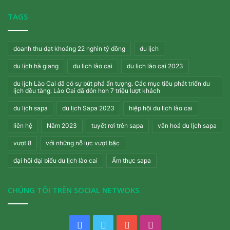
TAGS
doanh thu đạt khoảng 22 nghìn tỷ đồng
du lịch
du lịch hà giang
du lịch lào cai
du lịch lào cai 2023
du lịch Lào Cai đã có sự bứt phá ấn tượng. Các mục tiêu phát triển du
lịch đều tăng. Lào Cai đã đón hơn 7 triệu lượt khách
du lịch sapa
du lịch Sapa 2023
hiệp hội du lịch lào cai
liên hệ
Năm 2023
tuyết rơi trên sapa
văn hoá du lịch sapa
vượt 8
với những nỗ lực vượt bậc
đại hội đại biểu du lịch lào cai
Ẩm thực sapa
CHÚNG TÔI TRÊN SOCIAL NETWOKS
Facebook
Twitter
YouTube
Instagram