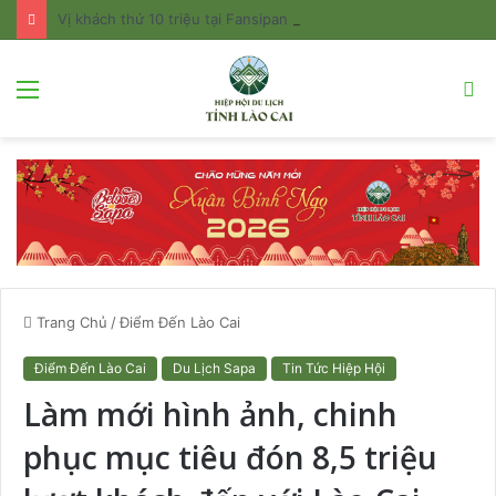
Vị khách thứ 10 triệu tại Fansipan nhận phần quà trị giá hơn 20 triệu đồng
Menu
T
k
Trang Chủ
/
Điểm Đến Lào Cai
Điểm Đến Lào Cai
Du Lịch Sapa
Tin Tức Hiệp Hội
Làm mới hình ảnh, chinh
phục mục tiêu đón 8,5 triệu