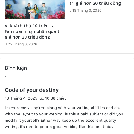
trị giá hơn 20 triệu đồng
19 Tháng 6, 2026
Vị khách thứ 10 triệu tại
Fansipan nhận phần quà trị
giá hơn 20 triệu đồng
25 Tháng 6, 2026
Bình luận
v
Code of your destiny
i
16 Tháng 4, 2025 lúc 10:38 chiều
ế
I’m extremely inspired along with your writing abilities and also
t
with the layout to your weblog. Is this a paid subject or did you
:
modify it yourself? Either way keep up the excellent quality
writing, it’s rare to peer a great weblog like this one today
!