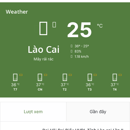
Weather
25
℃
Lào Cai
36º - 25º
83%
1.18 km/h
Mây rải rác
36
37
37
36
37
℃
℃
℃
℃
℃
T7
CN
T2
T3
T4
Lượt xem
Gần đây