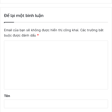
Để lại một bình luận
Email của bạn sẽ không được hiển thị công khai.
Các trường bắt
buộc được đánh dấu
*
B
ì
n
h
l
u
ậ
Tên
n
*