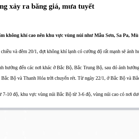
ăng xảy ra băng giá, mưa tuyết
độ ẩm không khí cao nên khu vực vùng núi như Mẫu Sơn, Sa Pa, Mù
 chiều và đêm 20/1, đợt không khí lạnh có cường độ rất mạnh sẽ ảnh
nh hưởng đến các nơi khác ở Bắc Bộ, Bắc Trung Bộ, sau đó ảnh hưở
ắc Bộ và Thanh Hóa trời chuyển rét. Từ ngày 22/1, ở Bắc Bộ và Bắc 
từ 7-10 độ, khu vực vùng núi Bắc Bộ từ 3-6 độ, vùng núi cao có nơi 