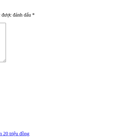
c được đánh dấu
*
n 20 triệu đồng