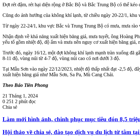
Đợt rét đậm, rét hại diện rộng ở Bắc Bộ và Bắc Trung Bộ có thể kéo d
Cũng do ảnh hưởng của không khí lạnh, từ chiều ngày 20-22/1, khu v
Từ ngày 22-24/1, khu vực Bắc và Trung Trung Bộ có mưa, mưa rào và 
Nhận định về khả năng xuất hiện băng giá, mưa tuyết, ông Hoàng Phú
yếu tố gồm nhiệt độ, độ ẩm và mưa nên nguy cơ xuất hiện băng giá, m
Trước đó, ngày 16/12, một đợt không khí lạnh mạnh tràn xuống đã gây 
8-11 độ, vùng núi từ 4-7 độ, vùng núi cao có nơi dưới 3 độ.
Tại Mẫu Sơn vào ngày 22/12/2023, nhiệt độ thấp nhất đạt -2,5 độ, đây 
xuất hiện băng giá như Mẫu Sơn, Sa Pa, Mù Cang Chải.
Theo Báo Tiền Phong
21 Tháng 1, 2024
0
251
2 phút đọc
Chia sẻ
Facebook
Twitter
LinkedIn
Skype
Messenger
Messenger
Chia
In
sẻ
Làm mới hình ảnh, chinh phục mục tiêu đón 8,5 triệ
qua
email
Hội thảo về chia sẻ, đào tạo dịch vụ du lịch từ tâm tạ