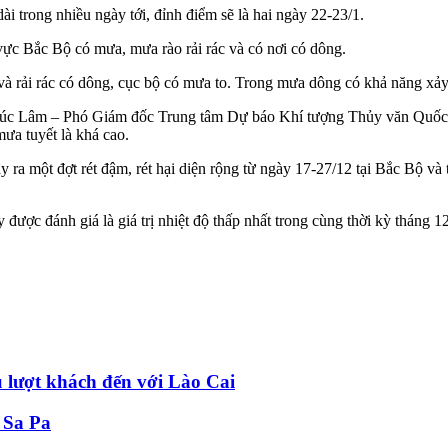
ài trong nhiều ngày tới, đỉnh điểm sẽ là hai ngày 22-23/1.
ực Bắc Bộ có mưa, mưa rào rải rác và có nơi có dông.
rải rác có dông, cục bộ có mưa to. Trong mưa dông có khả năng xảy r
c Lâm – Phó Giám đốc Trung tâm Dự báo Khí tượng Thủy văn Quốc gia c
ưa tuyết là khá cao.
ra một đợt rét đậm, rét hại diện rộng từ ngày 17-27/12 tại Bắc Bộ và 
được đánh giá là giá trị nhiệt độ thấp nhất trong cùng thời kỳ tháng 12
u lượt khách đến với Lào Cai
i Sa Pa