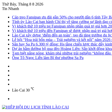
Thứ Bảy, Tháng 8 8 2026
Tin Nhanh
Cáp treo Fansipan ưu đãi gần 50% cho người dân 6 tỉnh Tây B
Tỉnh ủy Lào Cai ban hành Chỉ thị về tăng cường sự lãnh đạo của
Vị khách thứ 10 triệu tại Fansipan nhận phần quà trị giá hơn 20
Vị khách thứ 10 triệu đến Fansipan sẽ được nhận quà trị giá hơ
Lào Cai xây dựng ‘điểm đến an toàn’, tạo đà tăng trưởng du lị
Lễ hội “Hoa trái bốn mùa – Trải nghiệm và kết nối” năm 2026
Sân bay Sa Pa 6.300 tỷ đồng: Hạ tầng chiến lược thúc đẩy kin
Dự án hầm đường bộ qua đèo Hoàng Liên: Sắp khởi động khoa
Tạm biệt nắng nóng, khám phá những trải nghiệm “không đâu c
Ông Tô Ngọc Liễn làm Bí thư phường Sa Pa
Sidebar
Instagram
YouTube
Twitter
Facebook
℃
Lào Cai
30
Menu