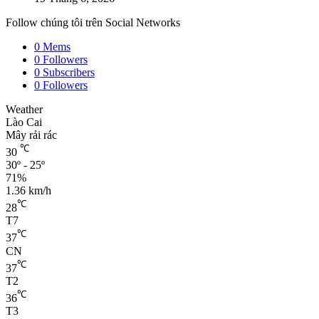
Follow chúng tôi trên Social Networks
0
Mems
0
Followers
0
Subscribers
0
Followers
Weather
Lào Cai
Mây rải rác
℃
30
30º - 25º
71%
1.36 km/h
℃
28
T7
℃
37
CN
℃
37
T2
℃
36
T3