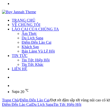
Tìm
kiếm
TRANG CHỦ
VỀ CHÚNG TÔI
LÀO CAI CỦA CHÚNG TA
Ẩm Thực
Du Lịch Sapa
Điểm Đến Lào Cai
Khách Sạn
Bản Làng Và Lễ Hội
TIN TỨC
Tin Tức Hiệp Hội
Tin Tức Khác
LIÊN HỆ
Sidebar
℃
Sapa
20
Trang Chủ
/
Điểm Đến Lào Cai
/
Đợt rét đậm sắp tới vùng núi cao có k
Điểm Đến Lào Cai
Du Lịch Sapa
Tin Tức Hiệp Hội