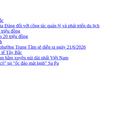
ắc
 Đảng đối với công tác quản lý và phát triển du lịch
 triệu đồng
n 20 triệu đồng
ch
 phường Trung Tâm sẽ diễn ra ngày 21/6/2026
h tế Tây Bắc
n hầm xuyên núi dài nhất Việt Nam
ó” tại “ốc đảo mát lạnh” Sa Pa