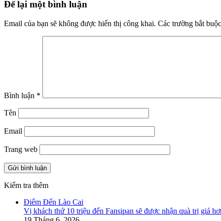
Để lại một bình luận
Email của bạn sẽ không được hiển thị công khai.
Các trường bắt buộ
Bình luận
*
Tên
Email
Trang web
Kiểm tra thêm
Close
Điểm Đến Lào Cai
Vị khách thứ 10 triệu đến Fansipan sẽ được nhận quà trị giá hơ
19 Tháng 6, 2026