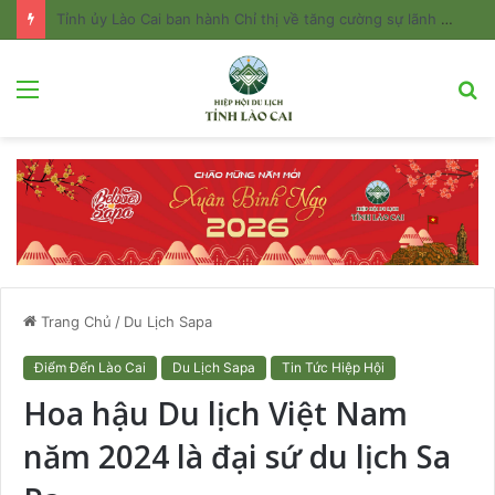
Tỉnh ủy Lào Cai ban hành Chỉ thị về tăng cường sự lãnh đạo của Đảng đối với công tác quản lý và phát triển du lịch
Menu
T
k
Trang Chủ
/
Du Lịch Sapa
Điểm Đến Lào Cai
Du Lịch Sapa
Tin Tức Hiệp Hội
Hoa hậu Du lịch Việt Nam
năm 2024 là đại sứ du lịch Sa