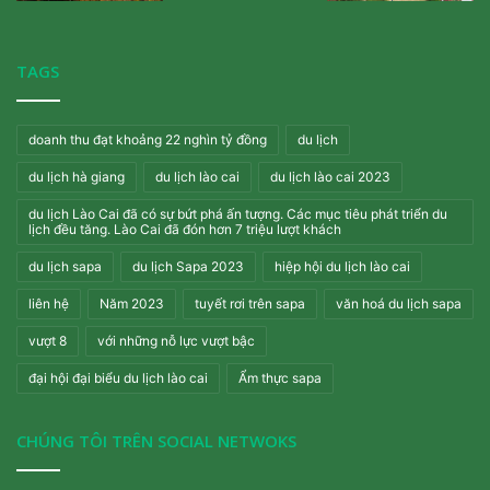
TAGS
doanh thu đạt khoảng 22 nghìn tỷ đồng
du lịch
du lịch hà giang
du lịch lào cai
du lịch lào cai 2023
du lịch Lào Cai đã có sự bứt phá ấn tượng. Các mục tiêu phát triển du
lịch đều tăng. Lào Cai đã đón hơn 7 triệu lượt khách
du lịch sapa
du lịch Sapa 2023
hiệp hội du lịch lào cai
liên hệ
Năm 2023
tuyết rơi trên sapa
văn hoá du lịch sapa
vượt 8
với những nỗ lực vượt bậc
đại hội đại biểu du lịch lào cai
Ẩm thực sapa
CHÚNG TÔI TRÊN SOCIAL NETWOKS