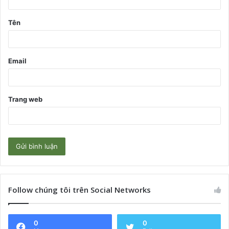
ậ
Tên
n
*
Email
Trang web
Follow chúng tôi trên Social Networks
0
0