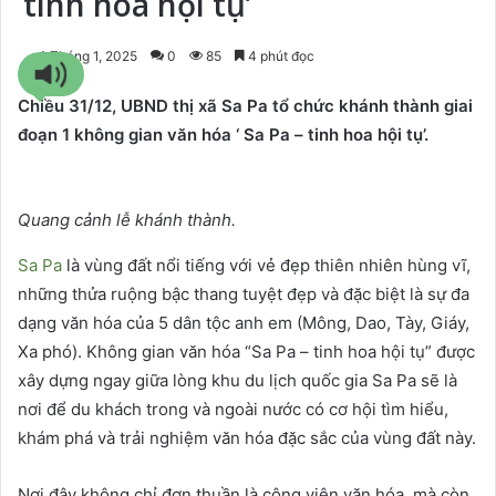
tinh hoa hội tụ’
1 Tháng 1, 2025
0
85
4 phút đọc
Chiều 31/12, UBND thị xã Sa Pa tổ chức khánh thành giai
đoạn 1 không gian văn hóa ‘ Sa Pa – tinh hoa hội tụ’.
Quang cảnh lễ khánh thành.
Sa Pa
là vùng đất nổi tiếng với vẻ đẹp thiên nhiên hùng vĩ,
những thửa ruộng bậc thang tuyệt đẹp và đặc biệt là sự đa
dạng văn hóa của 5 dân tộc anh em (Mông, Dao, Tày, Giáy,
Xa phó). Không gian văn hóa “Sa Pa – tinh hoa hội tụ” được
xây dựng ngay giữa lòng khu du lịch quốc gia Sa Pa sẽ là
nơi để du khách trong và ngoài nước có cơ hội tìm hiểu,
khám phá và trải nghiệm văn hóa đặc sắc của vùng đất này.
Nơi đây không chỉ đơn thuần là công viên văn hóa, mà còn