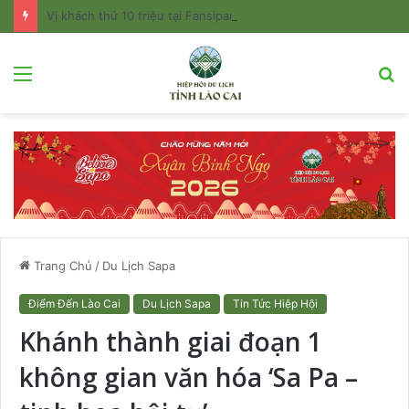
Vị khách thứ 10 triệu tại Fansipan nhận phần quà trị giá hơn 20 triệu đồng
Menu
T
k
Trang Chủ
/
Du Lịch Sapa
Điểm Đến Lào Cai
Du Lịch Sapa
Tin Tức Hiệp Hội
Khánh thành giai đoạn 1
không gian văn hóa ‘Sa Pa –