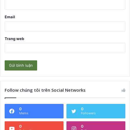
*
Email
Trang web
Follow chúng tôi trên Social Networks
0
0
Mems
Followers
0
0