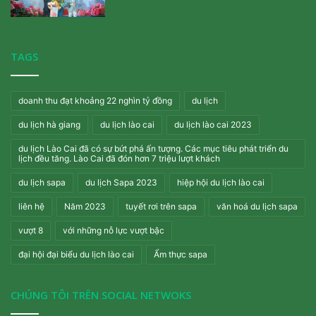
TAGS
doanh thu đạt khoảng 22 nghìn tỷ đồng
du lịch
du lịch hà giang
du lịch lào cai
du lịch lào cai 2023
du lịch Lào Cai đã có sự bứt phá ấn tượng. Các mục tiêu phát triển du
lịch đều tăng. Lào Cai đã đón hơn 7 triệu lượt khách
du lịch sapa
du lịch Sapa 2023
hiệp hội du lịch lào cai
liên hệ
Năm 2023
tuyết rơi trên sapa
văn hoá du lịch sapa
vượt 8
với những nỗ lực vượt bậc
đại hội đại biểu du lịch lào cai
Ẩm thực sapa
CHÚNG TÔI TRÊN SOCIAL NETWOKS