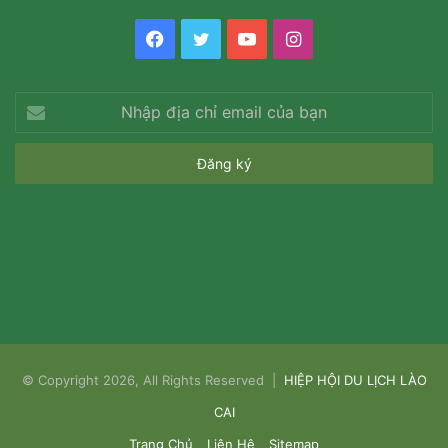
Facebook
Twitter
YouTube
Instagram
Nhập
địa
chỉ
email
của
bạn
© Copyright 2026, All Rights Reserved |
HIỆP HỘI DU LỊCH LÀO
CAI
Trang Chủ
Liên Hệ
Sitemap