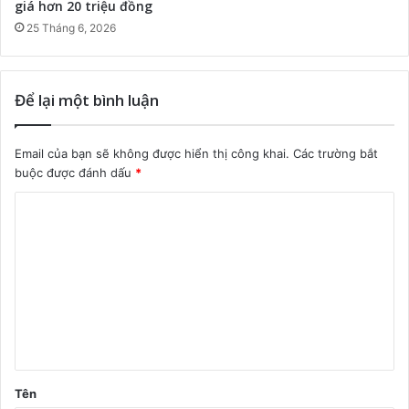
giá hơn 20 triệu đồng
25 Tháng 6, 2026
Để lại một bình luận
Email của bạn sẽ không được hiển thị công khai.
Các trường bắt
buộc được đánh dấu
*
B
ì
n
h
l
u
ậ
Tên
n