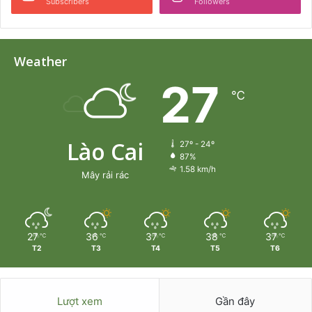
Subscribers
Followers
Weather
27
℃
Lào Cai
27º - 24º
87%
1.58 km/h
Mây rải rác
27
36
37
38
37
℃
℃
℃
℃
℃
T2
T3
T4
T5
T6
Lượt xem
Gần đây