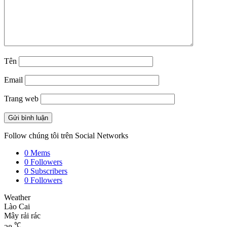
Tên
Email
Trang web
Follow chúng tôi trên Social Networks
0
Mems
0
Followers
0
Subscribers
0
Followers
Weather
Lào Cai
Mây rải rác
℃