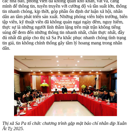
các nhà báo, phóng viên đã không quản khó khăn, vất vả, căng
mình để thông tin, tuyên truyền với cường độ và tần suất lớn, thông
tin nhanh chóng, kịp thời, góp phần ổn định dư luận xã hội, nhân
dân an tâm phát triển sản xuất. Những phóng viên hiện trường, biên
tập viên, kỹ thuật viên đã không quản ngại ngày đêm, nguy hiểm,
thực sự là những người lính thầm lặng trên mặt trận không tiếng
súng để đem đến những thông tin nhanh nhất, chân thực nhất, đầy
đủ nhất đã giúp cho thị xã Sa Pa khắc phục nhanh chóng tình trạng
tin giả, tin không chính thống gây tâm lý hoang mang trong nhân
dân.
Thị xã Sa Pa tổ chức chương trình gặp mặt báo chí nhân dịp Xuân
Ất Tỵ 2025.