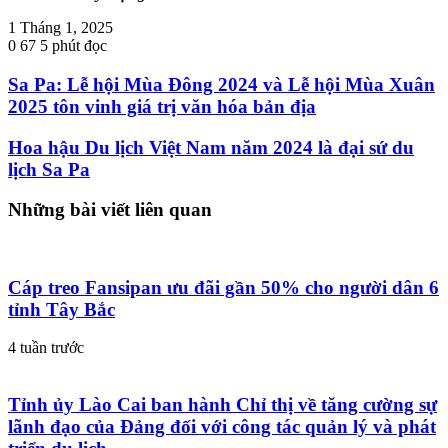
1 Tháng 1, 2025
0
67
5 phút đọc
Sa Pa: Lễ hội Mùa Đông 2024 và Lễ hội Mùa Xuân
2025 tôn vinh giá trị văn hóa bản địa
Hoa hậu Du lịch Việt Nam năm 2024 là đại sứ du
lịch Sa Pa
Những bài viết liên quan
Cáp treo Fansipan ưu đãi gần 50% cho người dân 6
tỉnh Tây Bắc
4 tuần trước
Tỉnh ủy Lào Cai ban hành Chỉ thị về tăng cường sự
lãnh đạo của Đảng đối với công tác quản lý và phát