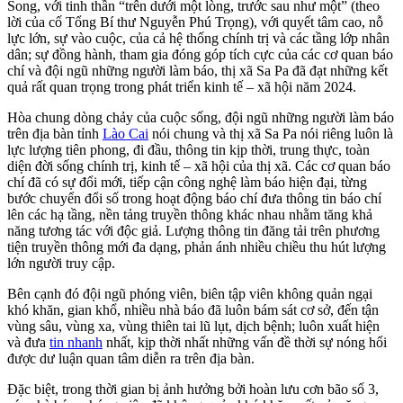
Song, với tinh thần “trên dưới một lòng, trước sau như một” (theo
lời của cố Tổng Bí thư Nguyễn Phú Trọng), với quyết tâm cao, nỗ
lực lớn, sự vào cuộc, của cả hệ thống chính trị và các tầng lớp nhân
dân; sự đồng hành, tham gia đóng góp tích cực của các cơ quan báo
chí và đội ngũ những người làm báo, thị xã Sa Pa đã đạt những kết
quả rất quan trọng trong phát triển kinh tế – xã hội năm 2024.
Hòa chung dòng chảy của cuộc sống, đội ngũ những người làm báo
trên địa bàn tỉnh
Lào Cai
nói chung và thị xã Sa Pa nói riêng luôn là
lực lượng tiên phong, đi đầu, thông tin kịp thời, trung thực, toàn
diện đời sống chính trị, kinh tế – xã hội của thị xã. Các cơ quan báo
chí đã có sự đổi mới, tiếp cận công nghệ làm báo hiện đại, từng
bước chuyển đổi số trong hoạt động báo chí đưa thông tin báo chí
lên các hạ tầng, nền tảng truyền thông khác nhau nhằm tăng khả
năng tương tác với độc giả. Lượng thông tin đăng tải trên phương
tiện truyền thông mới đa dạng, phản ánh nhiều chiều thu hút lượng
lớn người truy cập.
Bên cạnh đó đội ngũ phóng viên, biên tập viên không quản ngại
khó khăn, gian khổ, nhiều nhà báo đã luôn bám sát cơ sở, đến tận
vùng sâu, vùng xa, vùng thiên tai lũ lụt, dịch bệnh; luôn xuất hiện
và đưa
tin nhanh
nhất, kịp thời nhất những vấn đề thời sự nóng hổi
được dư luận quan tâm diễn ra trên địa bàn.
Đặc biệt, trong thời gian bị ảnh hưởng bởi hoàn lưu cơn bão số 3,