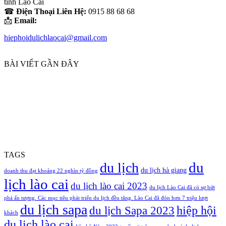
tỉnh Lào Cai
☎
Điện Thoại Liên Hệ:
0915 88 68 68
📩
Email:
hiephoidulichlaocai@gmail.com
BÀI VIẾT GẦN ĐÂY
TAGS
du
du lịch
du lịch hà giang
doanh thu đạt khoảng 22 nghìn tỷ đồng
lịch lào cai
du lịch lào cai 2023
du lịch Lào Cai đã có sự bứt
phá ấn tượng. Các mục tiêu phát triển du lịch đều tăng. Lào Cai đã đón hơn 7 triệu lượt
du lịch sapa
hiệp hội
du lịch Sapa 2023
khách
du lịch lào cai