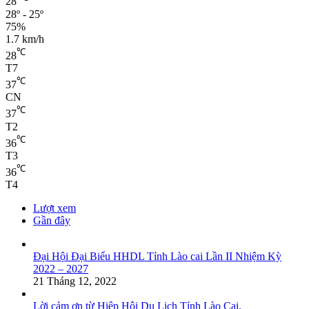
28
28º - 25º
75%
1.7 km/h
℃
28
T7
℃
37
CN
℃
37
T2
℃
36
T3
℃
36
T4
Lượt xem
Gần đây
Đại Hội Đại Biểu HHDL Tỉnh Lào cai Lần II Nhiệm Kỳ
2022 – 2027
21 Tháng 12, 2022
Lời cảm ơn từ Hiệp Hội Du Lịch Tỉnh Lào Cai.