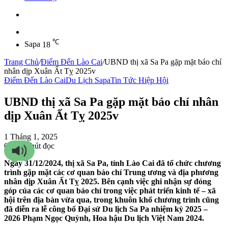
Sidebar
℃
Sapa
18
Trang Chủ
/
Điểm Đến Lào Cai
/
UBND thị xã Sa Pa gặp mặt báo chí
nhân dịp Xuân Ất Tỵ 2025v
Điểm Đến Lào Cai
Du Lịch Sapa
Tin Tức Hiệp Hội
UBND thị xã Sa Pa gặp mặt báo chí nhân
dịp Xuân Ất Tỵ 2025v
1 Tháng 1, 2025
0
67
5 phút đọc
Ngày 31/12/2024, thị xã Sa Pa, tỉnh Lào Cai đã tổ chức chương
trình gặp mặt các cơ quan báo chí Trung ương và địa phương
nhân dịp Xuân Ất Tỵ 2025. Bên cạnh việc ghi nhận sự đóng
góp của các cơ quan báo chí trong việc phát triển kinh tế – xã
hội trên địa bàn vừa qua, trong khuôn khổ chương trình cũng
đã diễn ra lễ công bố Đại sứ Du lịch Sa Pa nhiệm kỳ 2025 –
2026 Phạm Ngọc Quỳnh, Hoa hậu Du lịch Việt Nam 2024.