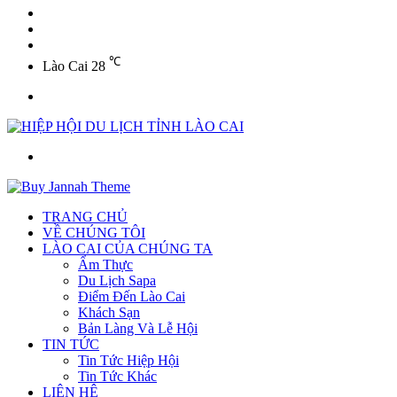
YouTube
Twitter
Facebook
℃
Lào Cai
28
Menu
Tìm
kiếm
TRANG CHỦ
VỀ CHÚNG TÔI
LÀO CAI CỦA CHÚNG TA
Ẩm Thực
Du Lịch Sapa
Điểm Đến Lào Cai
Khách Sạn
Bản Làng Và Lễ Hội
TIN TỨC
Tin Tức Hiệp Hội
Tin Tức Khác
LIÊN HỆ