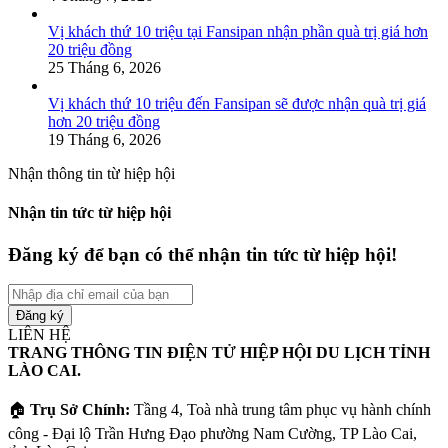
Vị khách thứ 10 triệu tại Fansipan nhận phần quà trị giá hơn
20 triệu đồng
25 Tháng 6, 2026
Vị khách thứ 10 triệu đến Fansipan sẽ được nhận quà trị giá
hơn 20 triệu đồng
19 Tháng 6, 2026
Nhận thông tin từ hiệp hội
Nhận tin tức từ hiệp hội
Đăng ký để bạn có thể nhận tin tức từ hiệp hội!
Nhập
địa
chỉ
LIÊN HỆ
email
TRANG THÔNG TIN ĐIỆN TỬ HIỆP HỘI DU LỊCH TỈNH
của
LÀO CAI.
bạn
🏠
Trụ Sở Chính:
Tầng 4, Toà nhà trung tâm phục vụ hành chính
công - Đại lộ Trần Hưng Đạo phường Nam Cường, TP Lào Cai,