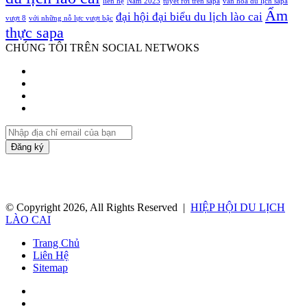
liên hệ
Năm 2023
tuyết rơi trên sapa
văn hoá du lịch sapa
Ẩm
đại hội đại biểu du lịch lào cai
vượt 8
với những nỗ lực vượt bậc
thực sapa
CHÚNG TÔI TRÊN SOCIAL NETWOKS
Facebook
Twitter
YouTube
Instagram
Nhập
địa
chỉ
email
của
bạn
© Copyright 2026, All Rights Reserved |
HIỆP HỘI DU LỊCH
LÀO CAI
Trang Chủ
Liên Hệ
Sitemap
Facebook
Twitter