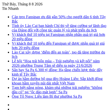
Thứ Bảy, Tháng 8 8 2026
Tin Nhanh
Cáp treo Fansipan ưu đãi gần 50% cho người dân 6 tỉnh Tây
Bắc
Tỉnh ủy Lào Cai ban hành Chỉ thị về tăng cường sự lãnh đạo
của Đảng đối với công tác quản lý và phát triển du lịch
Vị khách thứ 10 triệu tại Fansipan nhận phần quà trị giá hơn
20 triệu đồng
Vị khách thứ 10 triệu đến Fansipan sẽ được nhận quà trị giá
hơn 20 triệu đồng
Lào Cai xây dựng ‘điểm đến an toàn’, tạo đà tăng trưởng du
lịch
Lễ hội “Hoa trái bốn mùa – Trải nghiệm và kết nối” năm
2026 phường Trung Tâm sẽ diễn ra ngày 21/6/2026
Sân bay Sa Pa 6.300 tỷ đồng: Hạ tầng chiến lược thúc đẩy
kinh tế Tây Bắc
Dự án hầm đường bộ qua đèo Hoàng Liên: Sắp khởi động
khoan hầm xuyên núi dài nhất Việt Nam
Tạm biệt nắng nóng, khám phá những trải nghiệm “không
đâu có” tại “ốc đảo mát lạnh” Sa Pa
Ông Tô Ngọc Liễn làm Bí thư phường Sa Pa
Sidebar
Instagram