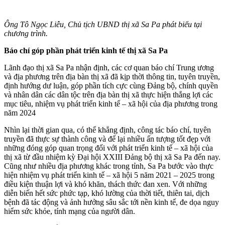
Ông Tô Ngọc Liễu, Chủ tịch UBND thị xã Sa Pa phát biểu tại
chương trình.
Báo chí góp phần phát triển kinh tế thị xã Sa Pa
Lãnh đạo thị xã Sa Pa nhận định, các cơ quan báo chí Trung ương
và địa phương trên địa bàn thị xã đã kịp thời thông tin, tuyên truyền,
định hướng dư luận, góp phần tích cực cùng Đảng bộ, chính quyền
và nhân dân các dân tộc trên địa bàn thị xã thực hiện thắng lợi các
mục tiêu, nhiệm vụ phát triển kinh tế – xã hội của địa phương trong
năm 2024
Nhìn lại thời gian qua, có thể khẳng định, công tác báo chí, tuyên
truyền đã thực sự thành công và để lại nhiều ấn tượng tốt đẹp với
những đóng góp quan trọng đối với phát triển kinh tế – xã hội của
thị xã từ đầu nhiệm kỳ Đại hội XXIII Đảng bộ thị xã Sa Pa đến nay.
Cũng như nhiều địa phương khác trong tỉnh, Sa Pa bước vào thực
hiện nhiệm vụ phát triển kinh tế – xã hội 5 năm 2021 – 2025 trong
điều kiện thuận lợi và khó khăn, thách thức đan xen. Với những
diễn biến hết sức phức tạp, khó lường của thời tiết, thiên tai, dịch
bệnh đã tác động và ảnh hưởng sâu sắc tới nền kinh tế, đe dọa nguy
hiểm sức khỏe, tính mạng của người dân.