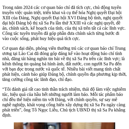
Trong năm 2024 các cơ quan báo chí đã tích cực, chủ động tuyên
truyền việc quán triệt, triển khai và cụ thể hóa Nghị quyết Đại hội
XIII của Đảng, Nghị quyết Đại hội XVI Đảng bộ tỉnh, nghị quyết
đại hội Đảng bộ thị xã Sa Pa lần thứ XXIII và các nghị quyết, đề
án, chính sách, kế hoạch của tỉnh, của thị xã trên tất cả các lĩnh vực.
Công tác tuyên truyền đã góp phần đưa chính sách từng bước đi
vào cuộc sống, phát huy hiệu quả tích cực.
Cơ quan đại diện, phóng viên thường trú các cơ quan báo chí Trung
ương tại Lào Cai đã đóng góp đáng kể vào hoạt động báo chí tỉnh
nhà, đăng tải hàng nghìn tin bài về thị xã Sa Pa trên các lĩnh vực; là
kênh thông tin quảng bá hình ảnh, đất nước, con người Sa Pa đến
với bạn đọc trong nước và quốc tế. Nhiều bài viết mang tính chất
phát hiện, cảnh báo giúp Đảng bộ, chính quyền địa phương kịp thời,
tăng cường công tác lãnh đạo, chỉ đạo.
“Tôi đánh giá rất cao tinh thần trách nhiệm, thái độ làm việc nghiêm
túc, hiệu quả của hầu hết những người làm báo. Mỗi tác phẩm báo
chí đều thể hiện niềm tin với Đảng, với chính quyền, sự say mê
nghề nghiệp, khát vọng cống hiến xây dựng thị xã Sa Pa ngày càng
phát triển”, ông Tô Ngọc Liễu, Chủ tịch UBND thị xã Sa Pa khẳng
định.