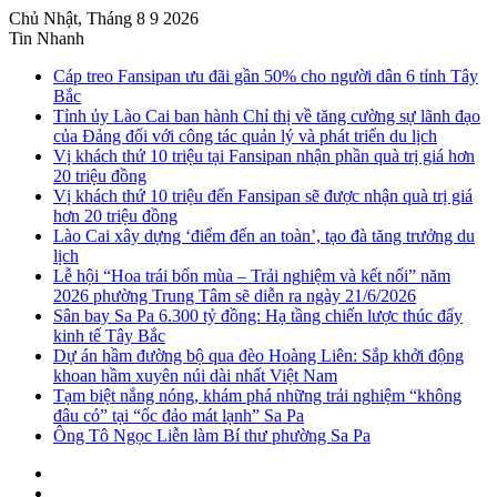
Chủ Nhật, Tháng 8 9 2026
Tin Nhanh
Cáp treo Fansipan ưu đãi gần 50% cho người dân 6 tỉnh Tây
Bắc
Tỉnh ủy Lào Cai ban hành Chỉ thị về tăng cường sự lãnh đạo
của Đảng đối với công tác quản lý và phát triển du lịch
Vị khách thứ 10 triệu tại Fansipan nhận phần quà trị giá hơn
20 triệu đồng
Vị khách thứ 10 triệu đến Fansipan sẽ được nhận quà trị giá
hơn 20 triệu đồng
Lào Cai xây dựng ‘điểm đến an toàn’, tạo đà tăng trưởng du
lịch
Lễ hội “Hoa trái bốn mùa – Trải nghiệm và kết nối” năm
2026 phường Trung Tâm sẽ diễn ra ngày 21/6/2026
Sân bay Sa Pa 6.300 tỷ đồng: Hạ tầng chiến lược thúc đẩy
kinh tế Tây Bắc
Dự án hầm đường bộ qua đèo Hoàng Liên: Sắp khởi động
khoan hầm xuyên núi dài nhất Việt Nam
Tạm biệt nắng nóng, khám phá những trải nghiệm “không
đâu có” tại “ốc đảo mát lạnh” Sa Pa
Ông Tô Ngọc Liễn làm Bí thư phường Sa Pa
Sidebar
Instagram