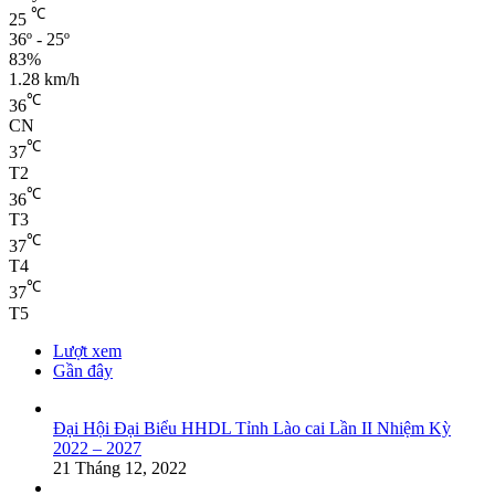
℃
25
36º - 25º
83%
1.28 km/h
℃
36
CN
℃
37
T2
℃
36
T3
℃
37
T4
℃
37
T5
Lượt xem
Gần đây
Đại Hội Đại Biểu HHDL Tỉnh Lào cai Lần II Nhiệm Kỳ
2022 – 2027
21 Tháng 12, 2022