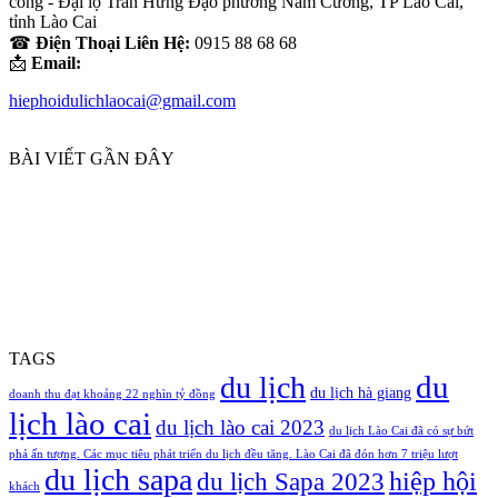
công - Đại lộ Trần Hưng Đạo phường Nam Cường, TP Lào Cai,
tỉnh Lào Cai
☎
Điện Thoại Liên Hệ:
0915 88 68 68
📩
Email:
hiephoidulichlaocai@gmail.com
BÀI VIẾT GẦN ĐÂY
TAGS
du
du lịch
du lịch hà giang
doanh thu đạt khoảng 22 nghìn tỷ đồng
lịch lào cai
du lịch lào cai 2023
du lịch Lào Cai đã có sự bứt
phá ấn tượng. Các mục tiêu phát triển du lịch đều tăng. Lào Cai đã đón hơn 7 triệu lượt
du lịch sapa
hiệp hội
du lịch Sapa 2023
khách