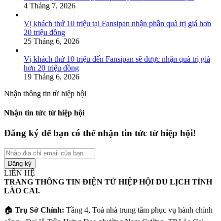
4 Tháng 7, 2026
Vị khách thứ 10 triệu tại Fansipan nhận phần quà trị giá hơn
20 triệu đồng
25 Tháng 6, 2026
Vị khách thứ 10 triệu đến Fansipan sẽ được nhận quà trị giá
hơn 20 triệu đồng
19 Tháng 6, 2026
Nhận thông tin từ hiệp hội
Nhận tin tức từ hiệp hội
Đăng ký để bạn có thể nhận tin tức từ hiệp hội!
Nhập
địa
chỉ
LIÊN HỆ
email
TRANG THÔNG TIN ĐIỆN TỬ HIỆP HỘI DU LỊCH TỈNH
của
LÀO CAI.
bạn
🏠
Trụ Sở Chính:
Tầng 4, Toà nhà trung tâm phục vụ hành chính