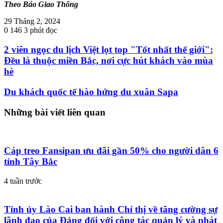
Theo Báo Giao Thông
29 Tháng 2, 2024
0
146
3 phút đọc
2 viên ngọc du lịch Việt lọt top "Tốt nhất thế giới":
Đều là thuộc miền Bắc, nơi cực hút khách vào mùa
hè
Du khách quốc tế hào hứng du xuân Sapa
Những bài viết liên quan
Cáp treo Fansipan ưu đãi gần 50% cho người dân 6
tỉnh Tây Bắc
4 tuần trước
Tỉnh ủy Lào Cai ban hành Chỉ thị về tăng cường sự
lãnh đạo của Đảng đối với công tác quản lý và phát