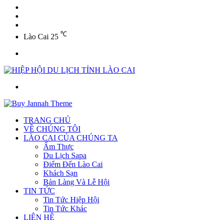
YouTube
Twitter
Facebook
℃
Lào Cai
25
Menu
Tìm
kiếm
TRANG CHỦ
VỀ CHÚNG TÔI
LÀO CAI CỦA CHÚNG TA
Ẩm Thực
Du Lịch Sapa
Điểm Đến Lào Cai
Khách Sạn
Bản Làng Và Lễ Hội
TIN TỨC
Tin Tức Hiệp Hội
Tin Tức Khác
LIÊN HỆ