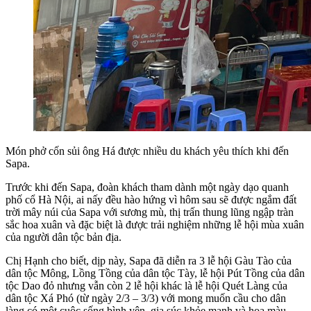
Món phở cốn sủi ông Há được nhiều du khách yêu thích khi đến
Sapa.
Trước khi đến Sapa, đoàn khách tham dành một ngày dạo quanh
phố cổ Hà Nội, ai nấy đều hào hứng vì hôm sau sẽ được ngắm đất
trời mây núi của Sapa với sương mù, thị trấn thung lũng ngập tràn
sắc hoa xuân và đặc biệt là được trải nghiệm những lễ hội mùa xuân
của người dân tộc bản địa.
Chị Hạnh cho biết, dịp này, Sapa đã diễn ra 3 lễ hội Gàu Tào của
dân tộc Mông, Lồng Tồng của dân tộc Tày, lễ hội Pút Tồng của dân
tộc Dao đỏ nhưng vẫn còn 2 lễ hội khác là lễ hội Quét Làng của
dân tộc Xá Phó (từ ngày 2/3 – 3/3) với mong muốn cầu cho dân
làng có một cuộc sống bình yên, gia súc khỏe mạnh và hoa màu