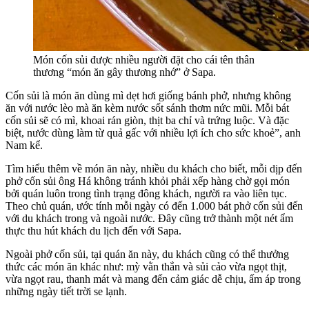
Món cốn sủi được nhiều người đặt cho cái tên thân
thương “món ăn gây thương nhớ” ở Sapa.
Cốn sủi là món ăn dùng mì dẹt hơi giống bánh phở, nhưng không
ăn với nước lèo mà ăn kèm nước sốt sánh thơm nức mũi. Mỗi bát
cốn sủi sẽ có mì, khoai rán giòn, thịt ba chỉ và trứng luộc. Và đặc
biệt, nước dùng làm từ quả gấc với nhiều lợi ích cho sức khoẻ”, anh
Nam kể.
Tìm hiểu thêm về món ăn này, nhiều du khách cho biết, mỗi dịp đến
phở cốn sủi ông Há không tránh khỏi phải xếp hàng chờ gọi món
bởi quán luôn trong tình trạng đông khách, người ra vào liên tục.
Theo chủ quán, ước tính mỗi ngày có đến 1.000 bát phở cốn sủi đến
với du khách trong và ngoài nước. Đây cũng trở thành một nét ẩm
thực thu hút khách du lịch đến với Sapa.
Ngoài phở cốn sủi, tại quán ăn này, du khách cũng có thể thưởng
thức các món ăn khác như: mỳ vằn thắn và sủi cảo vừa ngọt thịt,
vừa ngọt rau, thanh mát và mang đến cảm giác dễ chịu, ấm áp trong
những ngày tiết trời se lạnh.