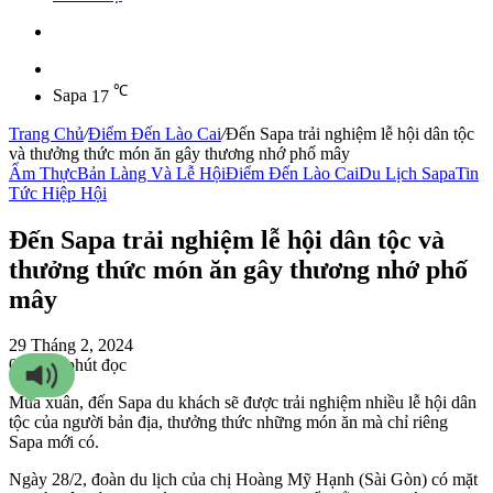
Sidebar
℃
Sapa
17
Trang Chủ
/
Điểm Đến Lào Cai
/
Đến Sapa trải nghiệm lễ hội dân tộc
và thưởng thức món ăn gây thương nhớ phố mây
Ẩm Thực
Bản Làng Và Lễ Hội
Điểm Đến Lào Cai
Du Lịch Sapa
Tin
Tức Hiệp Hội
Đến Sapa trải nghiệm lễ hội dân tộc và
thưởng thức món ăn gây thương nhớ phố
mây
29 Tháng 2, 2024
0
146
3 phút đọc
Mùa xuân, đến Sapa du khách sẽ được trải nghiệm nhiều lễ hội dân
tộc của người bản địa, thưởng thức những món ăn mà chỉ riêng
Sapa mới có.
Ngày 28/2, đoàn du lịch của chị Hoàng Mỹ Hạnh (Sài Gòn) có mặt