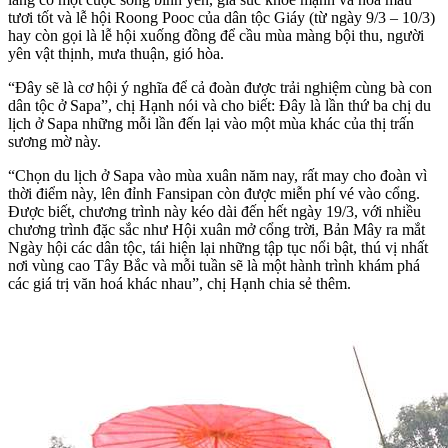
tươi tốt và lễ hội Roong Pooc của dân tộc Giáy (từ ngày 9/3 – 10/3)
hay còn gọi là lễ hội xuống đồng để cầu mùa màng bội thu, người
yên vật thịnh, mưa thuận, gió hòa.
“Đây sẽ là cơ hội ý nghĩa để cả đoàn được trải nghiệm cùng bà con
dân tộc ở Sapa”, chị Hạnh nói và cho biết: Đây là lần thứ ba chị du
lịch ở Sapa những mỗi lần đến lại vào một mùa khác của thị trấn
sương mờ này.
“Chọn du lịch ở Sapa vào mùa xuân năm nay, rất may cho đoàn vì
thời điểm này, lên đỉnh Fansipan còn được miễn phí vé vào cổng.
Được biết, chương trình này kéo dài đến hết ngày 19/3, với nhiều
chương trình đặc sắc như Hội xuân mở cổng trời, Bản Mây ra mắt
Ngày hội các dân tộc, tái hiện lại những tập tục nổi bật, thú vị nhất
nơi vùng cao Tây Bắc và mỗi tuần sẽ là một hành trình khám phá
các giá trị văn hoá khác nhau”, chị Hạnh chia sẻ thêm.