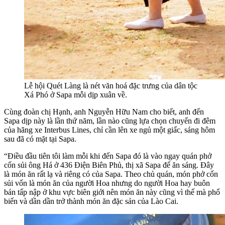
Lễ hội Quét Làng là nét văn hoá đặc trưng của dân tộc
Xá Phó ở Sapa mỗi dịp xuân về.
Cùng đoàn chị Hạnh, anh Nguyễn Hữu Nam cho biết, anh đến
Sapa dịp này là lần thứ năm, lần nào cũng lựa chọn chuyến đi đêm
của hãng xe Interbus Lines, chỉ cần lên xe ngủ một giấc, sáng hôm
sau đã có mặt tại Sapa.
“Điều đầu tiên tôi làm mỗi khi đến Sapa đó là vào ngay quán phở
cốn sủi ông Há ở 436 Điện Biên Phủ, thị xã Sapa để ăn sáng. Đây
là món ăn rất lạ và riêng có của Sapa. Theo chủ quán, món phở cốn
sủi vốn là món ăn của người Hoa nhưng do người Hoa hay buôn
bán tấp nập ở khu vực biên giới nên món ăn này cũng vì thế mà phổ
biến và dần dần trở thành món ăn đặc sản của Lào Cai.