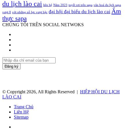
du lịch lào cai
liên hệ
Năm 2023
tuyết rơi trên sapa
văn hoá du lịch sapa
Ẩm
đại hội đại biểu du lịch lào cai
vượt 8
với những nỗ lực vượt bậc
thực sapa
CHÚNG TÔI TRÊN SOCIAL NETWOKS
Facebook
Twitter
YouTube
Instagram
Nhập
địa
chỉ
email
của
bạn
© Copyright 2026, All Rights Reserved |
HIỆP HỘI DU LỊCH
LÀO CAI
Trang Chủ
Liên Hệ
Sitemap
Facebook