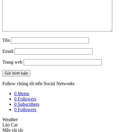
Tên
Email
Trang web
Follow chúng tôi trên Social Networks
0
Mems
0
Followers
0
Subscribers
0
Followers
Weather
Lào Cai
Mây rải rác