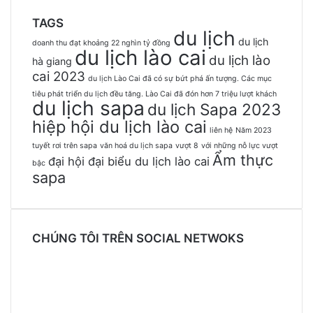
TAGS
du lịch
du lịch
doanh thu đạt khoảng 22 nghìn tỷ đồng
du lịch lào cai
du lịch lào
hà giang
cai 2023
du lịch Lào Cai đã có sự bứt phá ấn tượng. Các mục
tiêu phát triển du lịch đều tăng. Lào Cai đã đón hơn 7 triệu lượt khách
du lịch sapa
du lịch Sapa 2023
hiệp hội du lịch lào cai
liên hệ
Năm 2023
tuyết rơi trên sapa
văn hoá du lịch sapa
vượt 8
với những nỗ lực vượt
Ẩm thực
đại hội đại biểu du lịch lào cai
bậc
sapa
CHÚNG TÔI TRÊN SOCIAL NETWOKS
Facebook
Twitter
YouTube
Instagram