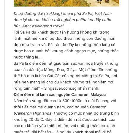
Đi bộ đường dài (trekking) khám phá Sa Pa, Việt Nam
đem lại cho du khách trải nghiệm phiêu lưu đầy cuốn
hút. Ảnh: asialegend.travel
Tới Sa Pa du khách được tận hưởng không khí trong
lành, mát mẻ khi đi bộ dọc theo những con đường mòn
đẹp như tranh vẽ. Rải rác đó đây là những thôn làng cổ
được bao quanh bởi khung cảnh ngoạn mục, những thác
nước tráng lệ…
Sa Pa là điểm đến rất giàu bản sắc văn hóa truyền thống
của các dân tộc Mông, Dao, Giáy… Một điểm đến không
thể bỏ qua là bản Cát Cát của người Mông tại Sa Pa, nơi
hứa hẹn mang lại cho du khách những trải nghiệm mở
rộng tầm mắt” – Singsaver.com.sg nhấn mạnh.
Điểm đến mát lạnh cao nguyên Cameron, Malaysia
Nằm trên vùng đất cao từ 800-1000m ở mũi Pahang với
thời tiết mát mẻ quanh năm, cao nguyên Cameron
(
Cameron Highlands
) thường có mức nhiệt độ trung bình
khoảng 20 độ C. Đây là điểm đến rất được ưa thích của
các du khách yêu thiên nhiên, với những thảm cỏ xanh
mướt trải dài bất tận – là nơi du khách thoải mái đi bộ