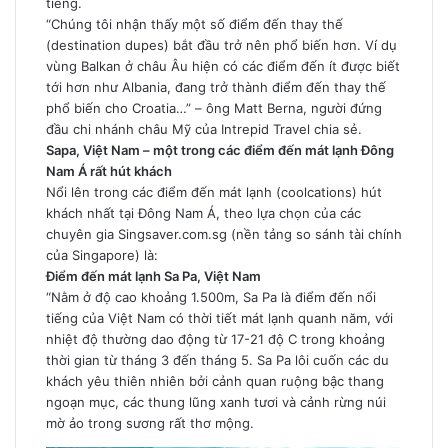
tiếng.
“Chúng tôi nhận thấy một số điểm đến thay thế
(destination dupes) bắt đầu trở nên phổ biến hơn. Ví dụ
vùng Balkan ở châu Âu hiện có các điểm đến ít được biết
tới hơn như Albania, đang trở thành điểm đến thay thế
phổ biến cho Croatia…” – ông Matt Berna, người đứng
đầu chi nhánh châu Mỹ của Intrepid Travel chia sẻ.
Sapa, Việt Nam – một trong các điểm đến mát lạnh Đông
Nam Á rất hút khách
Nổi lên trong các điểm đến mát lạnh (coolcations) hút
khách nhất tại Đông Nam Á, theo lựa chọn của các
chuyên gia Singsaver.com.sg (nền tảng so sánh tài chính
của Singapore) là:
Điểm đến mát lạnh Sa Pa, Việt Nam
“Nằm ở độ cao khoảng 1.500m, Sa Pa là điểm đến nổi
tiếng của Việt Nam có thời tiết mát lạnh quanh năm, với
nhiệt độ thường dao động từ 17-21 độ C trong khoảng
thời gian từ tháng 3 đến tháng 5. Sa Pa lôi cuốn các du
khách yêu thiên nhiên bởi cảnh quan ruộng bậc thang
ngoạn mục, các thung lũng xanh tươi và cảnh rừng núi
mờ ảo trong sương rất thơ mộng.