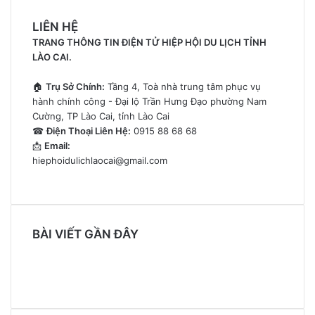
của
LIÊN HỆ
bạn
TRANG THÔNG TIN ĐIỆN TỬ HIỆP HỘI DU LỊCH TỈNH
LÀO CAI.
🏠
Trụ Sở Chính:
Tầng 4, Toà nhà trung tâm phục vụ
hành chính công - Đại lộ Trần Hưng Đạo phường Nam
Cường, TP Lào Cai, tỉnh Lào Cai
☎
Điện Thoại Liên Hệ:
0915 88 68 68
📩
Email:
hiephoidulichlaocai@gmail.com
BÀI VIẾT GẦN ĐÂY