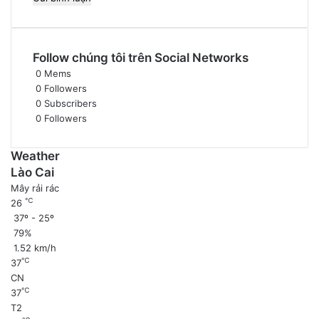
Follow chúng tôi trên Social Networks
0
Mems
0
Followers
0
Subscribers
0
Followers
Weather
Lào Cai
Mây rải rác
℃
26
37º - 25º
79%
1.52 km/h
℃
37
CN
℃
37
T2