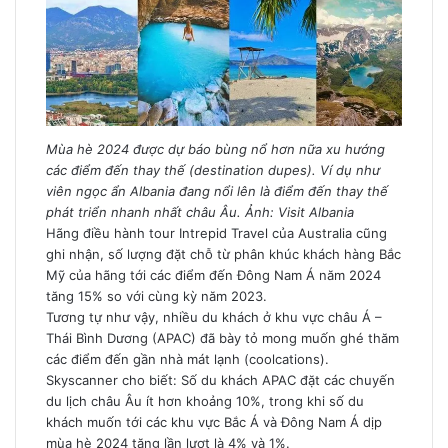
Mùa hè 2024 được dự báo bùng nổ hơn nữa xu hướng
các điểm đến thay thế (destination dupes). Ví dụ như
viên ngọc ẩn Albania đang nổi lên là điểm đến thay thế
phát triển nhanh nhất châu Âu. Ảnh: Visit Albania
Hãng điều hành tour Intrepid Travel của Australia cũng
ghi nhận, số lượng đặt chỗ từ phân khúc khách hàng Bắc
Mỹ của hãng tới các điểm đến Đông Nam Á năm 2024
tăng 15% so với cùng kỳ năm 2023.
Tương tự như vậy, nhiều du khách ở khu vực châu Á –
Thái Bình Dương (APAC) đã bày tỏ mong muốn ghé thăm
các điểm đến gần nhà mát lạnh (coolcations).
Skyscanner cho biết: Số du khách APAC đặt các chuyến
du lịch châu Âu ít hơn khoảng 10%, trong khi số du
khách muốn tới các khu vực Bắc Á và Đông Nam Á dịp
mùa hè 2024 tăng lần lượt là 4% và 1%.