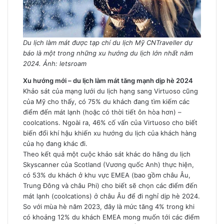
Du lịch làm mát được tạp chí du lịch Mỹ CNTraveller dự
báo là một trong những xu hướng du lịch lớn nhất năm
2024. Ảnh: letsroam
Xu hướng mới – du lịch làm mát tăng mạnh dịp hè 2024
Khảo sát của mạng lưới du lịch hạng sang Virtuoso cũng
của Mỹ cho thấy, có 75% du khách đang tìm kiếm các
điểm đến mát lạnh (hoặc có thời tiết ôn hòa hơn) –
coolcations. Ngoài ra, 46% cố vấn của Virtuoso cho biết
biến đổi khí hậu khiến xu hướng du lịch của khách hàng
của họ đang khác đi.
Theo kết quả một cuộc khảo sát khác do hãng du lịch
Skyscanner của Scotland (Vương quốc Anh) thực hiện,
có 53% du khách ở khu vực EMEA (bao gồm châu Âu,
Trung Đông và châu Phi) cho biết sẽ chọn các điểm đến
mát lạnh (coolcations) ở châu Âu để đi nghỉ dịp hè 2024.
So với mùa hè năm 2023, đây là mức tăng 4% trong khi
có khoảng 12% du khách EMEA mong muốn tới các điểm