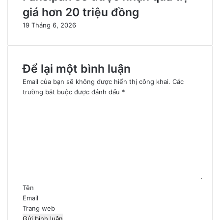
giá hơn 20 triệu đồng
19 Tháng 6, 2026
Để lại một bình luận
Email của bạn sẽ không được hiển thị công khai.
Các
trường bắt buộc được đánh dấu
*
B
ì
n
h
l
u
ậ
n
*
Tên
Email
Trang web