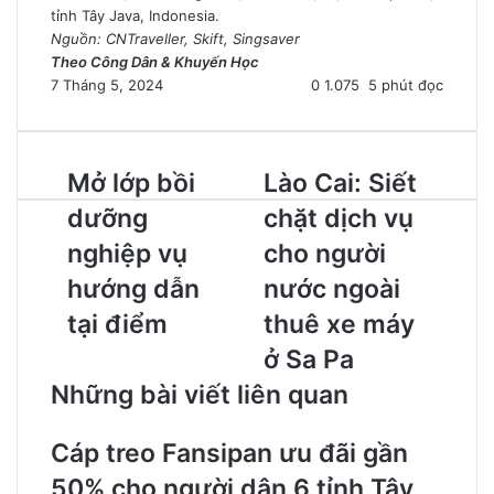
tỉnh Tây Java, Indonesia.
Nguồn: CNTraveller, Skift, Singsaver
Theo Công Dân & Khuyến Học
7 Tháng 5, 2024
0
1.075
5 phút đọc
Mở lớp bồi
Lào Cai: Siết
dưỡng
chặt dịch vụ
nghiệp vụ
cho người
hướng dẫn
nước ngoài
tại điểm
thuê xe máy
ở Sa Pa
Những bài viết liên quan
Cáp treo Fansipan ưu đãi gần
50% cho người dân 6 tỉnh Tây