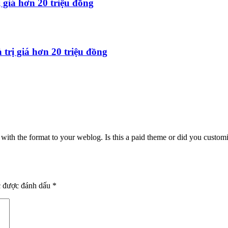
 giá hơn 20 triệu đồng
trị giá hơn 20 triệu đồng
o with the format to your weblog. Is this a paid theme or did you customiz
c được đánh dấu
*