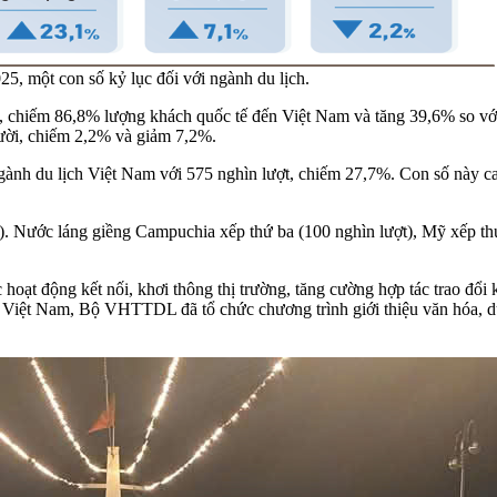
25, một con số kỷ lục đối với ngành du lịch.
i, chiếm 86,8% lượng khách quốc tế đến Việt Nam và tăng 39,6% so vớ
ười, chiếm 2,2% và giảm 7,2%.
gành du lịch Việt Nam với 575 nghìn lượt, chiếm 27,7%. Con số này ca
. Nước láng giềng Campuchia xếp thứ ba (100 nghìn lượt), Mỹ xếp thứ 
oạt động kết nối, khơi thông thị trường, tăng cường hợp tác trao đổi
 Việt Nam, Bộ VHTTDL đã tổ chức chương trình giới thiệu văn hóa, 