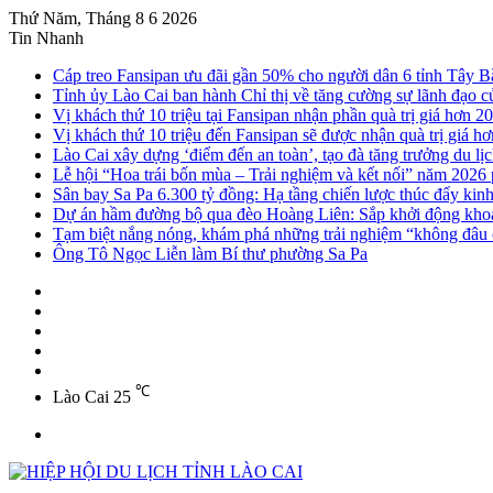
Thứ Năm, Tháng 8 6 2026
Tin Nhanh
Cáp treo Fansipan ưu đãi gần 50% cho người dân 6 tỉnh Tây B
Tỉnh ủy Lào Cai ban hành Chỉ thị về tăng cường sự lãnh đạo của
Vị khách thứ 10 triệu tại Fansipan nhận phần quà trị giá hơn 20
Vị khách thứ 10 triệu đến Fansipan sẽ được nhận quà trị giá hơ
Lào Cai xây dựng ‘điểm đến an toàn’, tạo đà tăng trưởng du lị
Lễ hội “Hoa trái bốn mùa – Trải nghiệm và kết nối” năm 2026
Sân bay Sa Pa 6.300 tỷ đồng: Hạ tầng chiến lược thúc đẩy kin
Dự án hầm đường bộ qua đèo Hoàng Liên: Sắp khởi động khoa
Tạm biệt nắng nóng, khám phá những trải nghiệm “không đâu c
Ông Tô Ngọc Liễn làm Bí thư phường Sa Pa
Sidebar
Instagram
YouTube
Twitter
Facebook
℃
Lào Cai
25
Menu