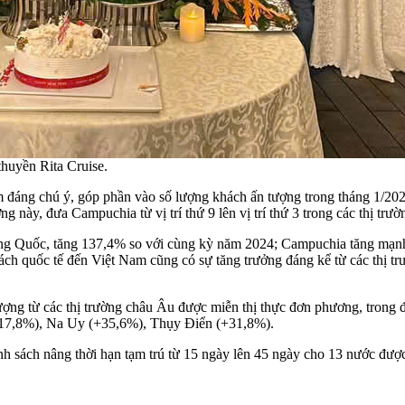
huyền Rita Cruise.
m đáng chú ý, góp phần vào số lượng khách ấn tượng trong tháng 1/2
ng này, đưa Campuchia từ vị trí thứ 9 lên vị trí thứ 3 trong các thị t
Trung Quốc, tăng 137,4% so với cùng kỳ năm 2024; Campuchia tăng mạ
ách quốc tế đến Việt Nam cũng có sự tăng trưởng đáng kể từ các thị
 tượng từ các thị trường châu Âu được miễn thị thực đơn phương, tro
+17,8%), Na Uy (+35,6%), Thụy Điển (+31,8%).
 chính sách nâng thời hạn tạm trú từ 15 ngày lên 45 ngày cho 13 nước 