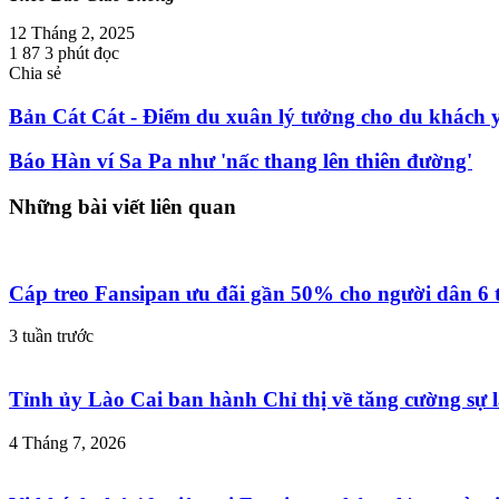
12 Tháng 2, 2025
1
87
3 phút đọc
Chia sẻ
Facebook
Twitter
LinkedIn
Skype
Messenger
Messenger
Chia
In
sẻ
Bản Cát Cát - Điểm du xuân lý tưởng cho du khách 
qua
email
Báo Hàn ví Sa Pa như 'nấc thang lên thiên đường'
Những bài viết liên quan
Cáp treo Fansipan ưu đãi gần 50% cho người dân 6 
3 tuần trước
Tỉnh ủy Lào Cai ban hành Chỉ thị về tăng cường sự l
4 Tháng 7, 2026