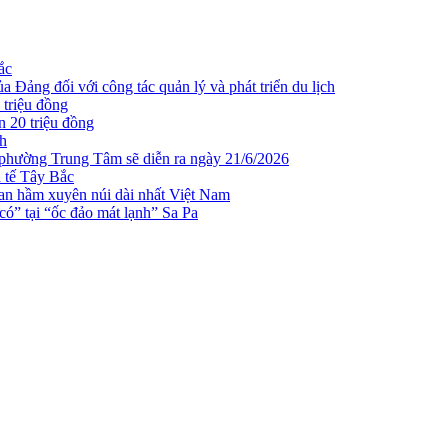
ắc
 Đảng đối với công tác quản lý và phát triển du lịch
 triệu đồng
n 20 triệu đồng
ch
 phường Trung Tâm sẽ diễn ra ngày 21/6/2026
h tế Tây Bắc
n hầm xuyên núi dài nhất Việt Nam
ó” tại “ốc đảo mát lạnh” Sa Pa