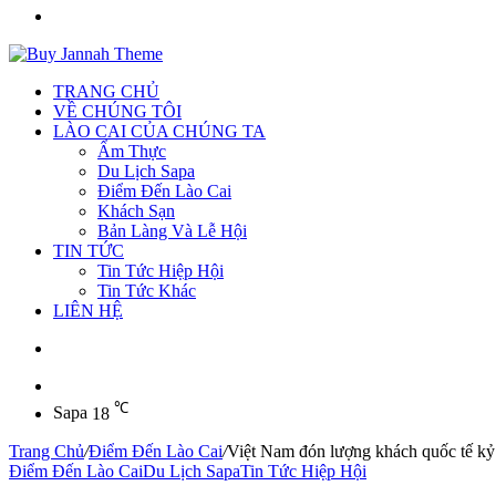
Tìm
kiếm
TRANG CHỦ
VỀ CHÚNG TÔI
LÀO CAI CỦA CHÚNG TA
Ẩm Thực
Du Lịch Sapa
Điểm Đến Lào Cai
Khách Sạn
Bản Làng Và Lễ Hội
TIN TỨC
Tin Tức Hiệp Hội
Tin Tức Khác
LIÊN HỆ
Sidebar
℃
Sapa
18
Trang Chủ
/
Điểm Đến Lào Cai
/
Việt Nam đón lượng khách quốc tế kỷ 
Điểm Đến Lào Cai
Du Lịch Sapa
Tin Tức Hiệp Hội