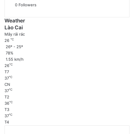
0
Followers
Weather
Lào Cai
Mây rải rác
℃
26
26º - 25º
78%
1.55 km/h
℃
26
T7
℃
37
CN
℃
37
T2
℃
36
T3
℃
37
T4