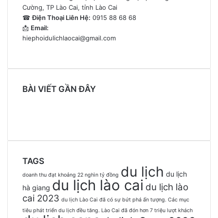
Cường, TP Lào Cai, tỉnh Lào Cai
☎
Điện Thoại Liên Hệ:
0915 88 68 68
📩
Email:
hiephoidulichlaocai@gmail.com
BÀI VIẾT GẦN ĐÂY
TAGS
du lịch
du lịch
doanh thu đạt khoảng 22 nghìn tỷ đồng
du lịch lào cai
du lịch lào
hà giang
cai 2023
du lịch Lào Cai đã có sự bứt phá ấn tượng. Các mục
tiêu phát triển du lịch đều tăng. Lào Cai đã đón hơn 7 triệu lượt khách