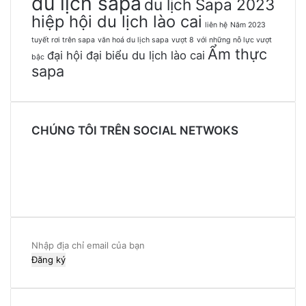
du lịch sapa
du lịch Sapa 2023
hiệp hội du lịch lào cai
liên hệ
Năm 2023
tuyết rơi trên sapa
văn hoá du lịch sapa
vượt 8
với những nỗ lực vượt
Ẩm thực
đại hội đại biểu du lịch lào cai
bậc
sapa
CHÚNG TÔI TRÊN SOCIAL NETWOKS
Facebook
Twitter
YouTube
Instagram
Nhập
địa
chỉ
email
của