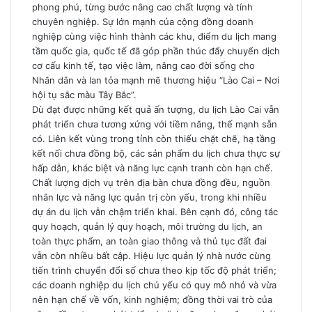
phong phú, từng bước nâng cao chất lượng và tính
chuyên nghiệp. Sự lớn mạnh của cộng đồng doanh
nghiệp cùng việc hình thành các khu, điểm du lịch mang
tầm quốc gia, quốc tế đã góp phần thúc đẩy chuyển dịch
cơ cấu kinh tế, tạo việc làm, nâng cao đời sống cho
Nhân dân và lan tỏa mạnh mẽ thương hiệu “Lào Cai – Nơi
hội tụ sắc màu Tây Bắc”.
Dù đạt được những kết quả ấn tượng, du lịch Lào Cai vẫn
phát triển chưa tương xứng với tiềm năng, thế mạnh sẵn
có. Liên kết vùng trong tỉnh còn thiếu chặt chẽ, hạ tầng
kết nối chưa đồng bộ, các sản phẩm du lịch chưa thực sự
hấp dẫn, khác biệt và năng lực cạnh tranh còn hạn chế.
Chất lượng dịch vụ trên địa bàn chưa đồng đều, nguồn
nhân lực và năng lực quản trị còn yếu, trong khi nhiều
dự án du lịch vẫn chậm triển khai. Bên cạnh đó, công tác
quy hoạch, quản lý quy hoạch, môi trường du lịch, an
toàn thực phẩm, an toàn giao thông và thủ tục đất đai
vẫn còn nhiều bất cập. Hiệu lực quản lý nhà nước cùng
tiến trình chuyển đổi số chưa theo kịp tốc độ phát triển;
các doanh nghiệp du lịch chủ yếu có quy mô nhỏ và vừa
nên hạn chế về vốn, kinh nghiệm; đồng thời vai trò của