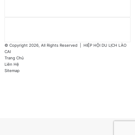
bạn
© Copyright 2026, All Rights Reserved |
HIỆP HỘI DU LỊCH LÀO
CAI
Trang Chủ
Liên Hệ
Sitemap
Facebook
Twitter
YouTube
Instagram
Facebook
Twitter
Messenger
Messenger
Chia
Facebook
Twitter
WhatsApp
sẻ
Telegram
Viber
Back
qua
to
email
top
button