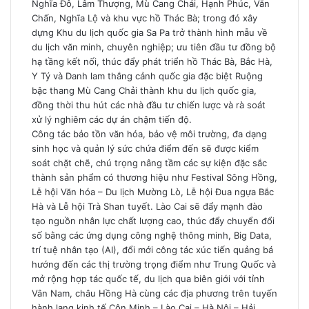
Nghĩa Đô, Lâm Thượng, Mù Cang Chải, Hạnh Phúc, Văn
Chấn, Nghĩa Lộ và khu vực hồ Thác Bà; trong đó xây
dựng Khu du lịch quốc gia Sa Pa trở thành hình mẫu về
du lịch văn minh, chuyên nghiệp; ưu tiên đầu tư đồng bộ
hạ tầng kết nối, thúc đẩy phát triển hồ Thác Bà, Bắc Hà,
Y Tý và Danh lam thắng cảnh quốc gia đặc biệt Ruộng
bậc thang Mù Cang Chải thành khu du lịch quốc gia,
đồng thời thu hút các nhà đầu tư chiến lược và rà soát
xử lý nghiêm các dự án chậm tiến độ.
Công tác bảo tồn văn hóa, bảo vệ môi trường, đa dạng
sinh học và quản lý sức chứa điểm đến sẽ được kiểm
soát chặt chẽ, chú trọng nâng tầm các sự kiện đặc sắc
thành sản phẩm có thương hiệu như Festival Sông Hồng,
Lễ hội Văn hóa – Du lịch Mường Lò, Lễ hội Đua ngựa Bắc
Hà và Lễ hội Trà Shan tuyết. Lào Cai sẽ đẩy mạnh đào
tạo nguồn nhân lực chất lượng cao, thúc đẩy chuyển đổi
số bằng các ứng dụng công nghệ thông minh, Big Data,
trí tuệ nhân tạo (AI), đổi mới công tác xúc tiến quảng bá
hướng đến các thị trường trọng điểm như Trung Quốc và
mở rộng hợp tác quốc tế, du lịch qua biên giới với tỉnh
Vân Nam, châu Hồng Hà cùng các địa phương trên tuyến
hành lang kinh tế Côn Minh – Lào Cai – Hà Nội – Hải