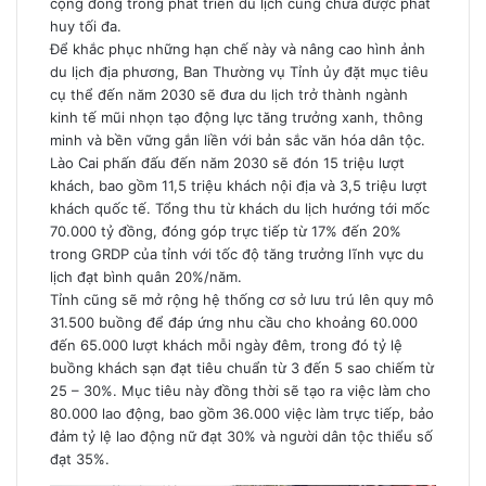
cộng đồng trong phát triển du lịch cũng chưa được phát
huy tối đa.
Để khắc phục những hạn chế này và nâng cao hình ảnh
du lịch địa phương, Ban Thường vụ Tỉnh ủy đặt mục tiêu
cụ thể đến năm 2030 sẽ đưa du lịch trở thành ngành
kinh tế mũi nhọn tạo động lực tăng trưởng xanh, thông
minh và bền vững gắn liền với bản sắc văn hóa dân tộc.
Lào Cai phấn đấu đến năm 2030 sẽ đón 15 triệu lượt
khách, bao gồm 11,5 triệu khách nội địa và 3,5 triệu lượt
khách quốc tế. Tổng thu từ khách du lịch hướng tới mốc
70.000 tỷ đồng, đóng góp trực tiếp từ 17% đến 20%
trong GRDP của tỉnh với tốc độ tăng trưởng lĩnh vực du
lịch đạt bình quân 20%/năm.
Tỉnh cũng sẽ mở rộng hệ thống cơ sở lưu trú lên quy mô
31.500 buồng để đáp ứng nhu cầu cho khoảng 60.000
đến 65.000 lượt khách mỗi ngày đêm, trong đó tỷ lệ
buồng khách sạn đạt tiêu chuẩn từ 3 đến 5 sao chiếm từ
25 – 30%. Mục tiêu này đồng thời sẽ tạo ra việc làm cho
80.000 lao động, bao gồm 36.000 việc làm trực tiếp, bảo
đảm tỷ lệ lao động nữ đạt 30% và người dân tộc thiểu số
đạt 35%.