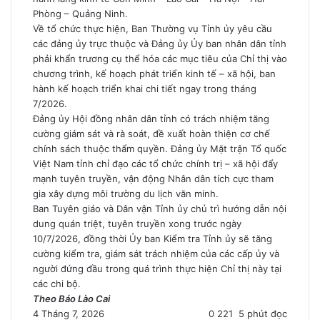
Phòng – Quảng Ninh.
Về tổ chức thực hiện, Ban Thường vụ Tỉnh ủy yêu cầu
các đảng ủy trực thuộc và Đảng ủy Ủy ban nhân dân tỉnh
phải khẩn trương cụ thể hóa các mục tiêu của Chỉ thị vào
chương trình, kế hoạch phát triển kinh tế – xã hội, ban
hành kế hoạch triển khai chi tiết ngay trong tháng
7/2026.
Đảng ủy Hội đồng nhân dân tỉnh có trách nhiệm tăng
cường giám sát và rà soát, đề xuất hoàn thiện cơ chế
chính sách thuộc thẩm quyền. Đảng ủy Mặt trận Tổ quốc
Việt Nam tỉnh chỉ đạo các tổ chức chính trị – xã hội đẩy
mạnh tuyên truyền, vận động Nhân dân tích cực tham
gia xây dựng môi trường du lịch văn minh.
Ban Tuyên giáo và Dân vận Tỉnh ủy chủ trì hướng dẫn nội
dung quán triệt, tuyên truyền xong trước ngày
10/7/2026, đồng thời Ủy ban Kiểm tra Tỉnh ủy sẽ tăng
cường kiểm tra, giám sát trách nhiệm của các cấp ủy và
người đứng đầu trong quá trình thực hiện Chỉ thị này tại
các chi bộ.
Theo Báo Lào Cai
4 Tháng 7, 2026
0
221
5 phút đọc