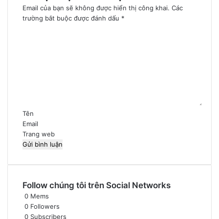
Email của bạn sẽ không được hiển thị công khai.
Các
trường bắt buộc được đánh dấu
*
B
ì
n
h
l
u
ậ
n
*
Tên
Email
Trang web
Follow chúng tôi trên Social Networks
0
Mems
0
Followers
0
Subscribers