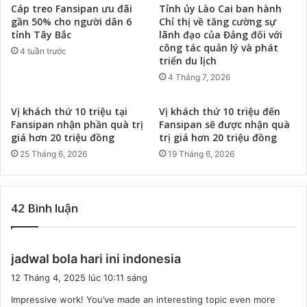
Cáp treo Fansipan ưu đãi
Tỉnh ủy Lào Cai ban hành
gần 50% cho người dân 6
Chỉ thị về tăng cường sự
tỉnh Tây Bắc
lãnh đạo của Đảng đối với
công tác quản lý và phát
4 tuần trước
triển du lịch
4 Tháng 7, 2026
Vị khách thứ 10 triệu tại
Vị khách thứ 10 triệu đến
Fansipan nhận phần quà trị
Fansipan sẽ được nhận quà
giá hơn 20 triệu đồng
trị giá hơn 20 triệu đồng
25 Tháng 6, 2026
19 Tháng 6, 2026
42 Bình luận
v
jadwal bola hari ini indonesia
i
12 Tháng 4, 2025 lúc 10:11 sáng
ế
Impressive work! You’ve made an interesting topic even more
t