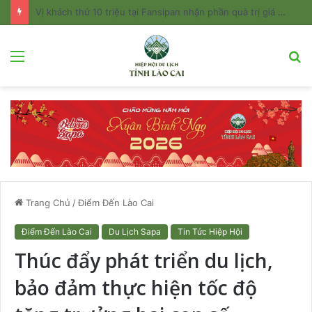
Vị khách thứ 10 triệu tại Fansipan nhận phần quà trị giá hơn 20 triệu đồng
Menu
T
k
Trang Chủ
/
Điểm Đến Lào Cai
Điểm Đến Lào Cai
Du Lịch Sapa
Tin Tức Hiệp Hội
Thúc đẩy phát triển du lịch,
bảo đảm thực hiện tốc độ