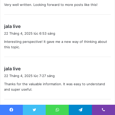
ế
Very well written. Looking forward to more posts like this!
t
:
v
jala live
i
22 Tháng 4, 2025 lúc 6:53 sáng
ế
Interesting perspective! It gave me a new way of thinking about
t
this topic.
:
v
jala live
i
22 Tháng 4, 2025 lúc 7:27 sáng
ế
Thanks for the valuable information. It was easy to understand
t
and super useful.
:
v
jala live
Facebook
Twitter
WhatsApp
Telegram
Viber