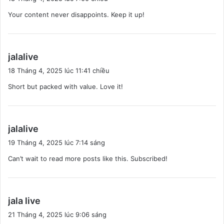
ế
Your content never disappoints. Keep it up!
t
:
v
jalalive
i
18 Tháng 4, 2025 lúc 11:41 chiều
ế
Short but packed with value. Love it!
t
:
v
jalalive
i
19 Tháng 4, 2025 lúc 7:14 sáng
ế
Can’t wait to read more posts like this. Subscribed!
t
:
v
jala live
i
21 Tháng 4, 2025 lúc 9:06 sáng
ế