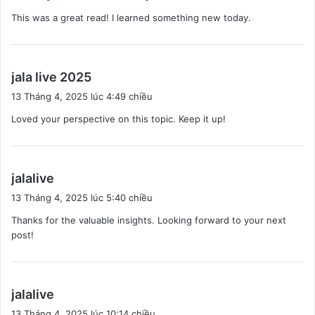
ế
This was a great read! I learned something new today.
t
:
v
jala live 2025
i
13 Tháng 4, 2025 lúc 4:49 chiều
ế
Loved your perspective on this topic. Keep it up!
t
:
v
jalalive
i
13 Tháng 4, 2025 lúc 5:40 chiều
ế
Thanks for the valuable insights. Looking forward to your next
t
post!
:
v
jalalive
i
13 Tháng 4, 2025 lúc 10:14 chiều