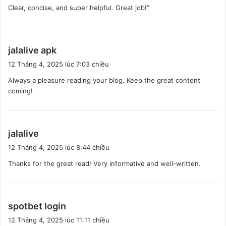
Clear, concise, and super helpful. Great job!”
t
:
v
jalalive apk
i
12 Tháng 4, 2025 lúc 7:03 chiều
ế
Always a pleasure reading your blog. Keep the great content
t
coming!
:
v
jalalive
i
12 Tháng 4, 2025 lúc 8:44 chiều
ế
Thanks for the great read! Very informative and well-written.
t
:
v
spotbet login
i
12 Tháng 4, 2025 lúc 11:11 chiều