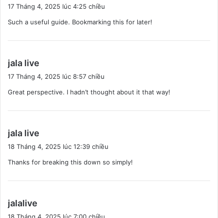
i
17 Tháng 4, 2025 lúc 4:25 chiều
ế
Such a useful guide. Bookmarking this for later!
t
:
v
jala live
i
17 Tháng 4, 2025 lúc 8:57 chiều
ế
Great perspective. I hadn’t thought about it that way!
t
:
v
jala live
i
18 Tháng 4, 2025 lúc 12:39 chiều
ế
Thanks for breaking this down so simply!
t
:
v
jalalive
i
18 Tháng 4, 2025 lúc 7:00 chiều