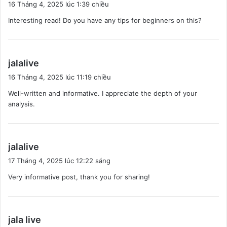
16 Tháng 4, 2025 lúc 1:39 chiều
ế
Interesting read! Do you have any tips for beginners on this?
t
:
v
jalalive
i
16 Tháng 4, 2025 lúc 11:19 chiều
ế
Well-written and informative. I appreciate the depth of your
t
analysis.
:
v
jalalive
i
17 Tháng 4, 2025 lúc 12:22 sáng
ế
Very informative post, thank you for sharing!
t
:
v
jala live