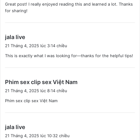
Great post! I really enjoyed reading this and learned a lot. Thanks
t
for sharing!
:
v
jala live
i
21 Tháng 4, 2025 lúc 3:14 chiều
ế
This is exactly what I was looking for—thanks for the helpful tips!
t
:
v
Phim sex clip sex Việt Nam
i
21 Tháng 4, 2025 lúc 8:14 chiều
ế
Phim sex clip sex Việt Nam
t
:
v
jala live
i
21 Tháng 4, 2025 lúc 10:32 chiều