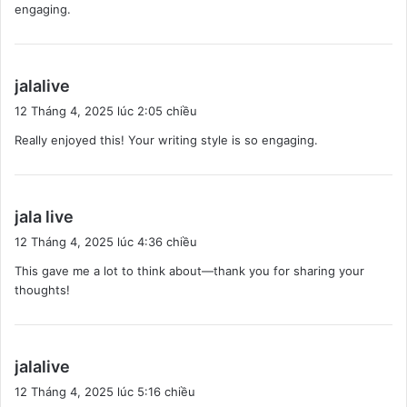
engaging.
:
v
jalalive
i
12 Tháng 4, 2025 lúc 2:05 chiều
ế
Really enjoyed this! Your writing style is so engaging.
t
:
v
jala live
i
12 Tháng 4, 2025 lúc 4:36 chiều
ế
This gave me a lot to think about—thank you for sharing your
t
thoughts!
:
v
jalalive
i
12 Tháng 4, 2025 lúc 5:16 chiều
ế