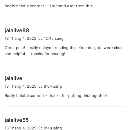
ế
Really helpful content — I learned a lot from this!
t
:
v
jalalive88
i
13 Tháng 4, 2025 lúc 12:45 sáng
ế
Great post! I really enjoyed reading this. Your insights were clear
t
and helpful — thanks for sharing!
:
v
jalalive
i
13 Tháng 4, 2025 lúc 8:04 sáng
ế
Really helpful content – thanks for putting this together!
t
:
v
jalalive55
i
13 Tháng 4, 2025 lúc 8:48 sáng