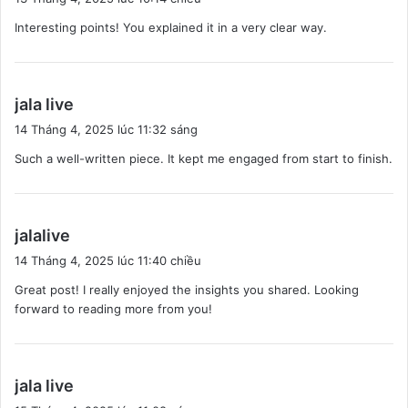
ế
Interesting points! You explained it in a very clear way.
t
:
v
jala live
i
14 Tháng 4, 2025 lúc 11:32 sáng
ế
Such a well-written piece. It kept me engaged from start to finish.
t
:
v
jalalive
i
14 Tháng 4, 2025 lúc 11:40 chiều
ế
Great post! I really enjoyed the insights you shared. Looking
t
forward to reading more from you!
:
v
jala live
i