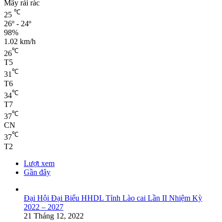
Mây rải rác
℃
25
26º - 24º
98%
1.02 km/h
℃
26
T5
℃
31
T6
℃
34
T7
℃
37
CN
℃
37
T2
Lượt xem
Gần đây
Đại Hội Đại Biểu HHDL Tỉnh Lào cai Lần II Nhiệm Kỳ
2022 – 2027
21 Tháng 12, 2022