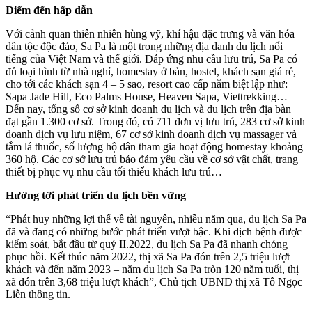
Điểm đến hấp dẫn
Với cảnh quan thiên nhiên hùng vỹ, khí hậu đặc trưng và văn hóa
dân tộc độc đáo, Sa Pa là một trong những địa danh du lịch nổi
tiếng của Việt Nam và thế giới. Đáp ứng nhu cầu lưu trú, Sa Pa có
đủ loại hình từ nhà nghỉ, homestay ở bản, hostel, khách sạn giá rẻ,
cho tới các khách sạn 4 – 5 sao, resort cao cấp nằm biệt lập như:
Sapa Jade Hill, Eco Palms House, Heaven Sapa, Viettrekking…
Đến nay, tổng số cơ sở kinh doanh du lịch và du lịch trên địa bàn
đạt gần 1.300 cơ sở. Trong đó, có 711 đơn vị lưu trú, 283 cơ sở kinh
doanh dịch vụ lưu niệm, 67 cơ sở kinh doanh dịch vụ massager và
tắm lá thuốc, số lượng hộ dân tham gia hoạt động homestay khoảng
360 hộ. Các cơ sở lưu trú bảo đảm yêu cầu về cơ sở vật chất, trang
thiết bị phục vụ nhu cầu tối thiểu khách lưu trú…
Hướng tới phát triển du lịch bền vững
“Phát huy những lợi thế về tài nguyên, nhiều năm qua, du lịch Sa Pa
đã và đang có những bước phát triển vượt bậc. Khi dịch bệnh được
kiểm soát, bắt đầu từ quý II.2022, du lịch Sa Pa đã nhanh chóng
phục hồi. Kết thúc năm 2022, thị xã Sa Pa đón trên 2,5 triệu lượt
khách và đến năm 2023 – năm du lịch Sa Pa tròn 120 năm tuổi, thị
xã đón trên 3,68 triệu lượt khách”, Chủ tịch UBND thị xã Tô Ngọc
Liễn thông tin.