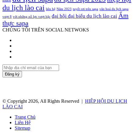
khách
du lịch lào cai
liên hệ
Năm 2023
tuyết rơi trên sapa
văn hoá du lịch sapa
Ẩm
đại hội đại biểu du lịch lào cai
vượt 8
với những nỗ lực vượt bậc
thực sapa
CHÚNG TÔI TRÊN SOCIAL NETWOKS
Facebook
Twitter
YouTube
Instagram
Nhập
địa
chỉ
email
của
bạn
© Copyright 2026, All Rights Reserved |
HIỆP HỘI DU LỊCH
LÀO CAI
Trang Chủ
Liên Hệ
Sitemap