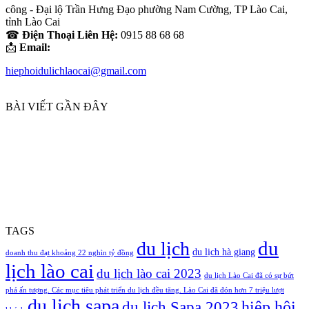
công - Đại lộ Trần Hưng Đạo phường Nam Cường, TP Lào Cai,
tỉnh Lào Cai
☎
Điện Thoại Liên Hệ:
0915 88 68 68
📩
Email:
hiephoidulichlaocai@gmail.com
BÀI VIẾT GẦN ĐÂY
TAGS
du
du lịch
du lịch hà giang
doanh thu đạt khoảng 22 nghìn tỷ đồng
lịch lào cai
du lịch lào cai 2023
du lịch Lào Cai đã có sự bứt
phá ấn tượng. Các mục tiêu phát triển du lịch đều tăng. Lào Cai đã đón hơn 7 triệu lượt
du lịch sapa
hiệp hội
du lịch Sapa 2023