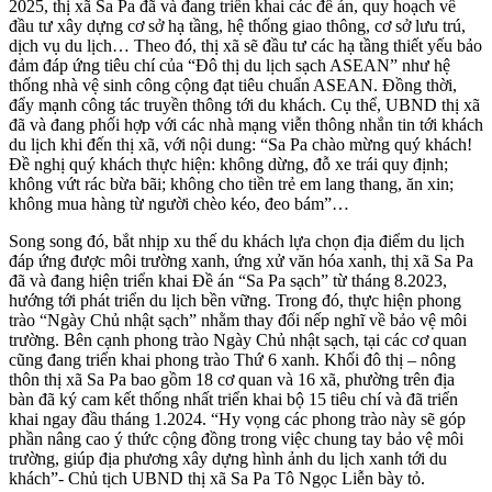
2025, thị xã Sa Pa đã và đang triển khai các đề án, quy hoạch về
đầu tư xây dựng cơ sở hạ tầng, hệ thống giao thông, cơ sở lưu trú,
dịch vụ du lịch… Theo đó, thị xã sẽ đầu tư các hạ tầng thiết yếu bảo
đảm đáp ứng tiêu chí của “Đô thị du lịch sạch ASEAN” như hệ
thống nhà vệ sinh công cộng đạt tiêu chuẩn ASEAN. Đồng thời,
đẩy mạnh công tác truyền thông tới du khách. Cụ thể, UBND thị xã
đã và đang phối hợp với các nhà mạng viễn thông nhắn tin tới khách
du lịch khi đến thị xã, với nội dung: “Sa Pa chào mừng quý khách!
Đề nghị quý khách thực hiện: không dừng, đỗ xe trái quy định;
không vứt rác bừa bãi; không cho tiền trẻ em lang thang, ăn xin;
không mua hàng từ người chèo kéo, đeo bám”…
Song song đó, bắt nhịp xu thế du khách lựa chọn địa điểm du lịch
đáp ứng được môi trường xanh, ứng xử văn hóa xanh, thị xã Sa Pa
đã và đang hiện triển khai Đề án “Sa Pa sạch” từ tháng 8.2023,
hướng tới phát triển du lịch bền vững. Trong đó, thực hiện phong
trào “Ngày Chủ nhật sạch” nhằm thay đổi nếp nghĩ về bảo vệ môi
trường. Bên cạnh phong trào Ngày Chủ nhật sạch, tại các cơ quan
cũng đang triển khai phong trào Thứ 6 xanh. Khối đô thị – nông
thôn thị xã Sa Pa bao gồm 18 cơ quan và 16 xã, phường trên địa
bàn đã ký cam kết thống nhất triển khai bộ 15 tiêu chí và đã triển
khai ngay đầu tháng 1.2024. “Hy vọng các phong trào này sẽ góp
phần nâng cao ý thức cộng đồng trong việc chung tay bảo vệ môi
trường, giúp địa phương xây dựng hình ảnh du lịch xanh tới du
khách”- Chủ tịch UBND thị xã Sa Pa Tô Ngọc Liễn bày tỏ.