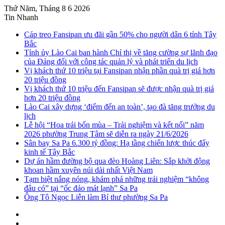
Thứ Năm, Tháng 8 6 2026
Tin Nhanh
Cáp treo Fansipan ưu đãi gần 50% cho người dân 6 tỉnh Tây
Bắc
Tỉnh ủy Lào Cai ban hành Chỉ thị về tăng cường sự lãnh đạo
của Đảng đối với công tác quản lý và phát triển du lịch
Vị khách thứ 10 triệu tại Fansipan nhận phần quà trị giá hơn
20 triệu đồng
Vị khách thứ 10 triệu đến Fansipan sẽ được nhận quà trị giá
hơn 20 triệu đồng
Lào Cai xây dựng ‘điểm đến an toàn’, tạo đà tăng trưởng du
lịch
Lễ hội “Hoa trái bốn mùa – Trải nghiệm và kết nối” năm
2026 phường Trung Tâm sẽ diễn ra ngày 21/6/2026
Sân bay Sa Pa 6.300 tỷ đồng: Hạ tầng chiến lược thúc đẩy
kinh tế Tây Bắc
Dự án hầm đường bộ qua đèo Hoàng Liên: Sắp khởi động
khoan hầm xuyên núi dài nhất Việt Nam
Tạm biệt nắng nóng, khám phá những trải nghiệm “không
đâu có” tại “ốc đảo mát lạnh” Sa Pa
Ông Tô Ngọc Liễn làm Bí thư phường Sa Pa
Sidebar
Instagram