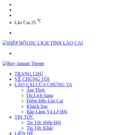
YouTube
Twitter
Facebook
℃
Lào Cai
25
Menu
Tìm
kiếm
TRANG CHỦ
VỀ CHÚNG TÔI
LÀO CAI CỦA CHÚNG TA
Ẩm Thực
Du Lịch Sapa
Điểm Đến Lào Cai
Khách Sạn
Bản Làng Và Lễ Hội
TIN TỨC
Tin Tức Hiệp Hội
Tin Tức Khác
LIÊN HỆ