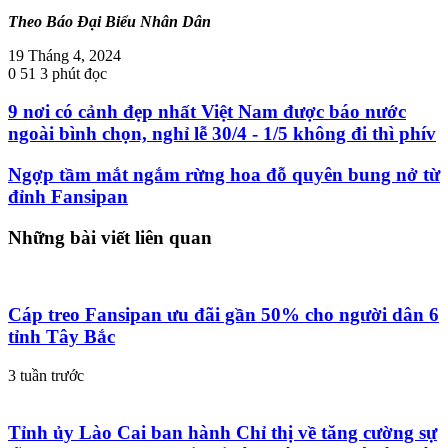
Theo Báo Đại Biểu Nhân Dân
19 Tháng 4, 2024
0
51
3 phút đọc
9 nơi có cảnh đẹp nhất Việt Nam được báo nước
ngoài bình chọn, nghỉ lễ 30/4 - 1/5 không đi thì phív
Ngợp tầm mắt ngắm rừng hoa đỗ quyên bung nở từ
đỉnh Fansipan
Những bài viết liên quan
Cáp treo Fansipan ưu đãi gần 50% cho người dân 6
tỉnh Tây Bắc
3 tuần trước
Tỉnh ủy Lào Cai ban hành Chỉ thị về tăng cường sự