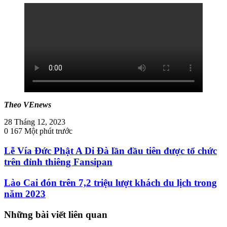
Theo VEnews
28 Tháng 12, 2023
0
167
Một phút trước
Lễ Vía Đức Phật A Di Đà lần đầu tiên được tổ chức
trên đỉnh thiêng Fansipan
Lào Cai đón trên 7,2 triệu lượt khách du lịch trong
năm 2023
Những bài viết liên quan