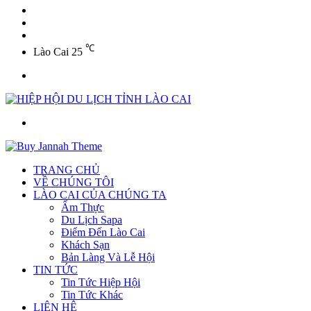
YouTube
Twitter
Facebook
℃
Lào Cai
25
Menu
Tìm
kiếm
TRANG CHỦ
VỀ CHÚNG TÔI
LÀO CAI CỦA CHÚNG TA
Ẩm Thực
Du Lịch Sapa
Điểm Đến Lào Cai
Khách Sạn
Bản Làng Và Lễ Hội
TIN TỨC
Tin Tức Hiệp Hội
Tin Tức Khác
LIÊN HỆ