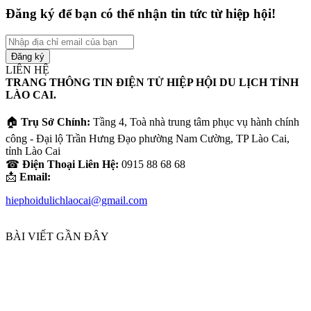
Đăng ký để bạn có thể nhận tin tức từ hiệp hội!
Nhập
địa
chỉ
LIÊN HỆ
email
TRANG THÔNG TIN ĐIỆN TỬ HIỆP HỘI DU LỊCH TỈNH
của
LÀO CAI.
bạn
🏠
Trụ Sở Chính:
Tầng 4, Toà nhà trung tâm phục vụ hành chính
công - Đại lộ Trần Hưng Đạo phường Nam Cường, TP Lào Cai,
tỉnh Lào Cai
☎
Điện Thoại Liên Hệ:
0915 88 68 68
📩
Email:
hiephoidulichlaocai@gmail.com
BÀI VIẾT GẦN ĐÂY