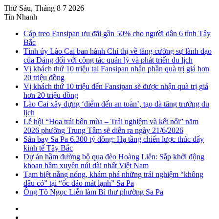
Thứ Sáu, Tháng 8 7 2026
Tin Nhanh
Cáp treo Fansipan ưu đãi gần 50% cho người dân 6 tỉnh Tây
Bắc
Tỉnh ủy Lào Cai ban hành Chỉ thị về tăng cường sự lãnh đạo
của Đảng đối với công tác quản lý và phát triển du lịch
Vị khách thứ 10 triệu tại Fansipan nhận phần quà trị giá hơn
20 triệu đồng
Vị khách thứ 10 triệu đến Fansipan sẽ được nhận quà trị giá
hơn 20 triệu đồng
Lào Cai xây dựng ‘điểm đến an toàn’, tạo đà tăng trưởng du
lịch
Lễ hội “Hoa trái bốn mùa – Trải nghiệm và kết nối” năm
2026 phường Trung Tâm sẽ diễn ra ngày 21/6/2026
Sân bay Sa Pa 6.300 tỷ đồng: Hạ tầng chiến lược thúc đẩy
kinh tế Tây Bắc
Dự án hầm đường bộ qua đèo Hoàng Liên: Sắp khởi động
khoan hầm xuyên núi dài nhất Việt Nam
Tạm biệt nắng nóng, khám phá những trải nghiệm “không
đâu có” tại “ốc đảo mát lạnh” Sa Pa
Ông Tô Ngọc Liễn làm Bí thư phường Sa Pa
Sidebar
Instagram