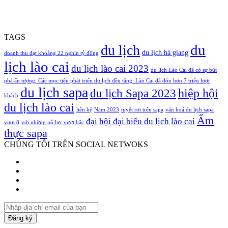
TAGS
du
du lịch
du lịch hà giang
doanh thu đạt khoảng 22 nghìn tỷ đồng
lịch lào cai
du lịch lào cai 2023
du lịch Lào Cai đã có sự bứt
phá ấn tượng. Các mục tiêu phát triển du lịch đều tăng. Lào Cai đã đón hơn 7 triệu lượt
du lịch sapa
hiệp hội
du lịch Sapa 2023
khách
du lịch lào cai
liên hệ
Năm 2023
tuyết rơi trên sapa
văn hoá du lịch sapa
Ẩm
đại hội đại biểu du lịch lào cai
vượt 8
với những nỗ lực vượt bậc
thực sapa
CHÚNG TÔI TRÊN SOCIAL NETWOKS
Facebook
Twitter
YouTube
Instagram
Nhập
địa
chỉ