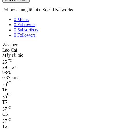
Follow chúng tôi trên Social Networks
0
Mems
0
Followers
0
Subscribers
0
Followers
Weather
Lào Cai
Mây rải rác
℃
25
29º - 24º
98%
0.33 km/h
℃
29
T6
℃
35
T7
℃
37
CN
℃
37
T2