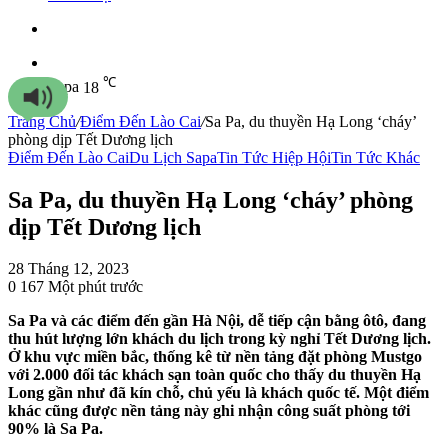
Sidebar
℃
Sapa
18
Trang Chủ
/
Điểm Đến Lào Cai
/
Sa Pa, du thuyền Hạ Long ‘cháy’
phòng dịp Tết Dương lịch
Điểm Đến Lào Cai
Du Lịch Sapa
Tin Tức Hiệp Hội
Tin Tức Khác
Sa Pa, du thuyền Hạ Long ‘cháy’ phòng
dịp Tết Dương lịch
28 Tháng 12, 2023
0
167
Một phút trước
Sa Pa và các điểm đến gần Hà Nội, dễ tiếp cận bằng ôtô, đang
thu hút lượng lớn khách du lịch trong kỳ nghỉ Tết Dương lịch.
Ở khu vực miền bắc, thống kê từ nền tảng đặt phòng Mustgo
với 2.000 đối tác khách sạn toàn quốc cho thấy du thuyền Hạ
Long gần như đã kín chỗ, chủ yếu là khách quốc tế. Một điểm
khác cũng được nền tảng này ghi nhận công suất phòng tới
90% là Sa Pa.