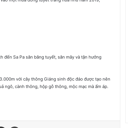
ch đến Sa Pa săn băng tuyết, săn mây và tận hưởng
 3.000m với cây thông Giáng sinh độc đáo được tạo nên
 quả ngô, cành thông, hộp gỗ thông, mộc mạc mà ấm áp.
senger
Chia sẻ qua email
In