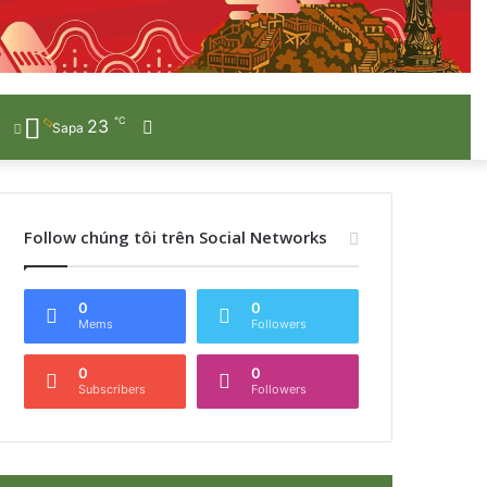
℃
23
Sidebar
Sapa
Follow chúng tôi trên Social Networks
0
0
Mems
Followers
0
0
Subscribers
Followers