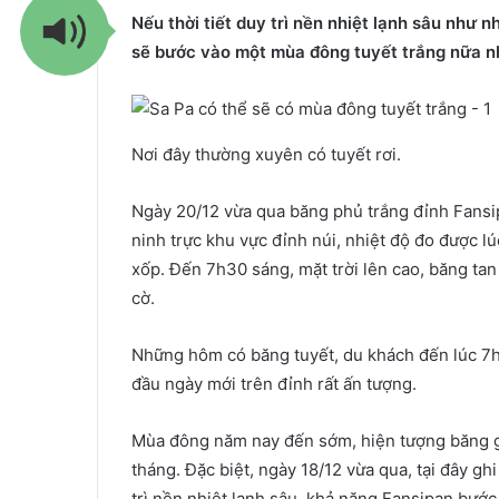
Nếu thời tiết duy trì nền nhiệt lạnh sâu như
sẽ bước vào một mùa đông tuyết trắng nữa n
Nơi đây thường xuyên có tuyết rơi.
Ngày 20/12 vừa qua băng phủ trắng đỉnh Fansi
ninh trực khu vực đỉnh núi, nhiệt độ đo được l
xốp. Đến 7h30 sáng, mặt trời lên cao, băng tan
cờ.
Những hôm có băng tuyết, du khách đến lúc 7
đầu ngày mới trên đỉnh rất ấn tượng.
Mùa đông năm nay đến sớm, hiện tượng băng g
tháng. Đặc biệt, ngày 18/12 vừa qua, tại đây gh
trì nền nhiệt lạnh sâu, khả năng Fansipan bướ