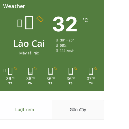
Weather
32
℃
Lào Cai
36º - 25º
58%
1.14 km/h
Mây rải rác
36
36
36
36
37
℃
℃
℃
℃
℃
T7
CN
T2
T3
T4
Lượt xem
Gần đây