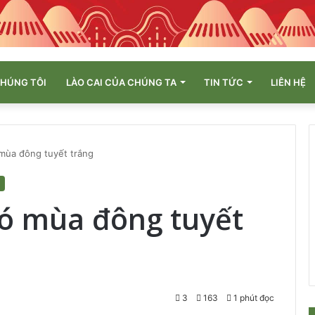
CHÚNG TÔI
LÀO CAI CỦA CHÚNG TA
TIN TỨC
LIÊN HỆ
 mùa đông tuyết trắng
có mùa đông tuyết
3
163
1 phút đọc