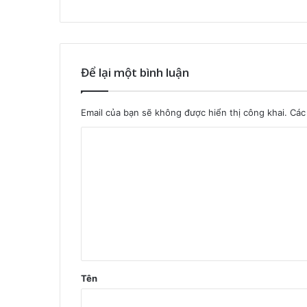
Để lại một bình luận
Email của bạn sẽ không được hiển thị công khai.
Các
B
ì
n
h
l
u
ậ
Tên
n
*