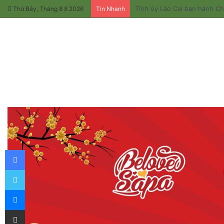
Tỉnh ủy Lào Cai ban hành Chỉ
Thứ Bảy, Tháng 8 8 2026
Tin Nhanh
Facebook
Twitter
Messenger
Chia sẻ qua email