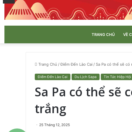
TRANG CHỦ
VỀ 
Trang Chủ
/
Điểm Đến Lào Cai
/
Sa Pa có thể sẽ có
Điểm Đến Lào Cai
Du Lịch Sapa
Tin Tức Hiệp Hội
Sa Pa có thể sẽ 
trắng
25 Tháng 12, 2025