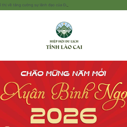
 thị về tăng cường sự lãnh đạo của Đảng đối với công tác quản lý và phát