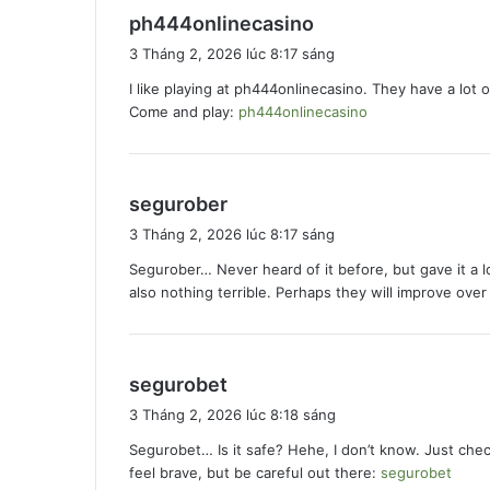
v
ph444onlinecasino
i
3 Tháng 2, 2026 lúc 8:17 sáng
ế
I like playing at ph444onlinecasino. They have a lot 
t
Come and play:
ph444onlinecasino
:
v
segurober
i
3 Tháng 2, 2026 lúc 8:17 sáng
ế
Segurober… Never heard of it before, but gave it a l
t
also nothing terrible. Perhaps they will improve over
:
v
segurobet
i
3 Tháng 2, 2026 lúc 8:18 sáng
ế
Segurobet… Is it safe? Hehe, I don’t know. Just check
t
feel brave, but be careful out there:
segurobet
: