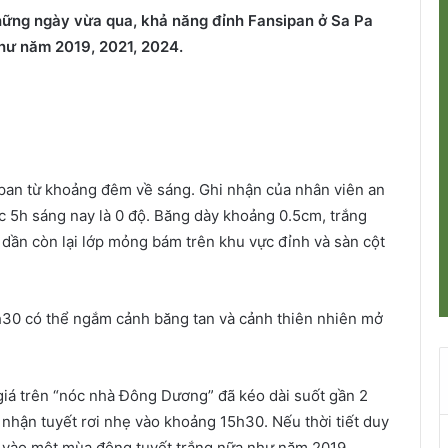
 những ngày vừa qua, khả năng đỉnh Fansipan ở Sa Pa
hư năm 2019, 2021, 2024.
pan từ khoảng đêm về sáng. Ghi nhận của nhân viên an
úc 5h sáng nay là 0 độ. Băng dày khoảng 0.5cm, trắng
 dần còn lại lớp mỏng bám trên khu vực đỉnh và sàn cột
h30 có thể ngắm cảnh băng tan và cảnh thiên nhiên mở
iá trên “nóc nhà Đông Dương” đã kéo dài suốt gần 2
i nhận tuyết rơi nhẹ vào khoảng 15h30. Nếu thời tiết duy
c vào một mùa đông tuyết trắng nữa như năm 2019,