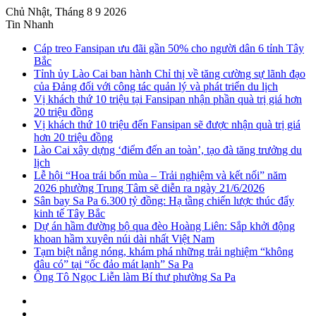
Chủ Nhật, Tháng 8 9 2026
Tin Nhanh
Cáp treo Fansipan ưu đãi gần 50% cho người dân 6 tỉnh Tây
Bắc
Tỉnh ủy Lào Cai ban hành Chỉ thị về tăng cường sự lãnh đạo
của Đảng đối với công tác quản lý và phát triển du lịch
Vị khách thứ 10 triệu tại Fansipan nhận phần quà trị giá hơn
20 triệu đồng
Vị khách thứ 10 triệu đến Fansipan sẽ được nhận quà trị giá
hơn 20 triệu đồng
Lào Cai xây dựng ‘điểm đến an toàn’, tạo đà tăng trưởng du
lịch
Lễ hội “Hoa trái bốn mùa – Trải nghiệm và kết nối” năm
2026 phường Trung Tâm sẽ diễn ra ngày 21/6/2026
Sân bay Sa Pa 6.300 tỷ đồng: Hạ tầng chiến lược thúc đẩy
kinh tế Tây Bắc
Dự án hầm đường bộ qua đèo Hoàng Liên: Sắp khởi động
khoan hầm xuyên núi dài nhất Việt Nam
Tạm biệt nắng nóng, khám phá những trải nghiệm “không
đâu có” tại “ốc đảo mát lạnh” Sa Pa
Ông Tô Ngọc Liễn làm Bí thư phường Sa Pa
Sidebar
Instagram