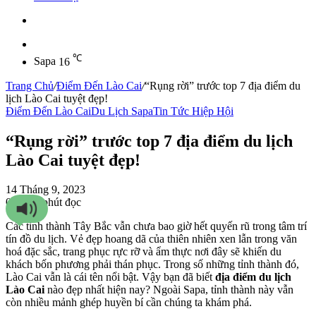
Sidebar
℃
Sapa
16
Trang Chủ
/
Điểm Đến Lào Cai
/
“Rụng rời” trước top 7 địa điểm du
lịch Lào Cai tuyệt đẹp!
Điểm Đến Lào Cai
Du Lịch Sapa
Tin Tức Hiệp Hội
“Rụng rời” trước top 7 địa điểm du lịch
Lào Cai tuyệt đẹp!
14 Tháng 9, 2023
0
559
8 phút đọc
Các tỉnh thành Tây Bắc vẫn chưa bao giờ hết quyến rũ trong tâm trí
tín đồ du lịch. Vẻ đẹp hoang dã của thiên nhiên xen lẫn trong văn
hoá đặc sắc, trang phục rực rỡ và ẩm thực nơi đây sẽ khiến du
khách bốn phương phải thán phục. Trong số những tỉnh thành đó,
Lào Cai vẫn là cái tên nổi bật. Vậy bạn đã biết
địa điểm du lịch
Lào Cai
nào đẹp nhất hiện nay? Ngoài Sapa, tỉnh thành này vẫn
còn nhiều mảnh ghép huyền bí cần chúng ta khám phá.