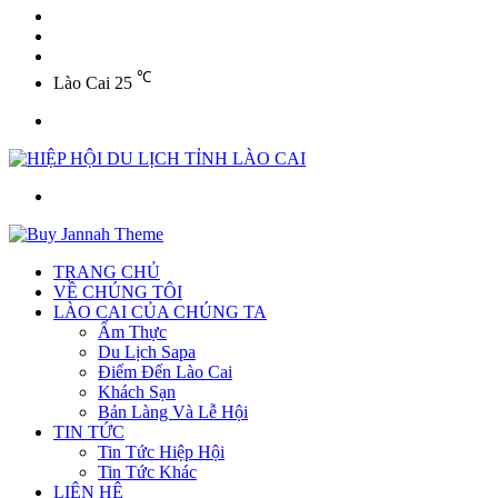
YouTube
Twitter
Facebook
℃
Lào Cai
25
Menu
Tìm
kiếm
TRANG CHỦ
VỀ CHÚNG TÔI
LÀO CAI CỦA CHÚNG TA
Ẩm Thực
Du Lịch Sapa
Điểm Đến Lào Cai
Khách Sạn
Bản Làng Và Lễ Hội
TIN TỨC
Tin Tức Hiệp Hội
Tin Tức Khác
LIÊN HỆ