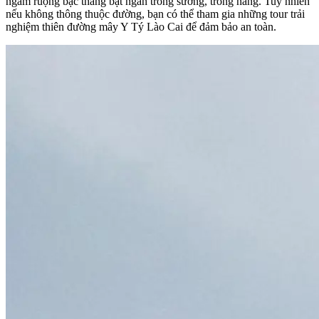
ngắm ruộng bậc thang bạt ngàn trong sương, trong nắng. Tuy nhiên
nếu không thông thuộc đường, bạn có thể tham gia những tour trải
nghiệm thiên đường mây Y Tý Lào Cai để đảm bảo an toàn.