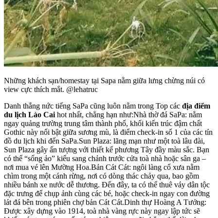
Những khách sạn/homestay tại Sapa nằm giữa lưng chừng núi có
view cực thích mắt. @lehatruc
Danh thắng nức tiếng SaPa cũng luôn nằm trong Top các
địa điểm
du lịch Lào Cai
hot nhất, chẳng hạn như:Nhà thờ đá SaPa: nằm
ngay quảng trường trung tâm thành phố, khối kiến trúc đậm chất
Gothic này nổi bật giữa sương mù, là điểm check-in số 1 của các tín
đồ du lịch khi đến SaPa.Sun Plaza: lãng mạn như một toà lâu đài,
Sun Plaza gây ấn tượng với thiết kế phương Tây đầy màu sắc. Bạn
có thể “sống ảo” kiểu sang chảnh trước cửa toà nhà hoặc sân ga –
nơi mua vé lên Mường Hoa.Bản Cát Cát: ngôi làng cổ xưa nằm
chìm trong một cánh rừng, nơi có dòng thác chảy qua, bao gồm
nhiều bánh xe nước dễ thương. Đến đây, ta có thể thuê váy dân tộc
đặc trưng để chụp ảnh cùng các bé, hoặc check-in ngay con đường
lát đá bên trong phiên chợ bản Cát Cát.Dinh thự Hoàng A Tưởng:
Được xây dựng vào 1914, toà nhà vàng rực này ngay lập tức sẽ