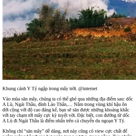
Khung cảnh Y Tý ngập trong mây trời. @internet
Vào mùa săn mây, chúng ta có thể ghé qua những địa điểm sau: dốc
A Lù, Ngải Thầu, đỉnh Lảo Thẩn,… Nằm trong vùng khí hậu ôn
đới cộng với độ cao đáng kể, bạn sẽ săn được những khoảng khắc
với tay chạm tới mây cực kỳ tuyệt vời. Đặc biệt, con đường từ dốc
A Lù đi Ngải Thầu là điểm nhấn trên cả chuyến du ngoạn Y Tý.
Không chỉ “săn mây” dễ dàng, nơi này cũng có view cực chất để