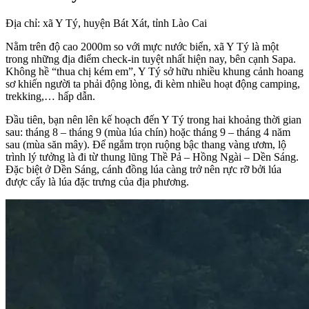
Địa chỉ: xã Y Tý, huyện Bát Xát, tỉnh Lào Cai
Nằm trên độ cao 2000m so với mực nước biển, xã Y Tý là một
trong những địa điểm check-in tuyệt nhất hiện nay, bên cạnh Sapa.
Không hề “thua chị kém em”, Y Tý sở hữu nhiều khung cảnh hoang
sơ khiến người ta phải động lòng, đi kèm nhiều hoạt động camping,
trekking,… hấp dẫn.
Đầu tiên, bạn nên lên kế hoạch đến Y Tý trong hai khoảng thời gian
sau: tháng 8 – tháng 9 (mùa lúa chín) hoặc tháng 9 – tháng 4 năm
sau (mùa săn mây). Để ngắm trọn ruộng bậc thang vàng ươm, lộ
trình lý tưởng là đi từ thung lũng Thề Pả – Hồng Ngài – Dền Sáng.
Đặc biệt ở Dền Sáng, cánh đồng lúa càng trở nên rực rỡ bởi lúa
được cấy là lúa đặc trưng của địa phương.