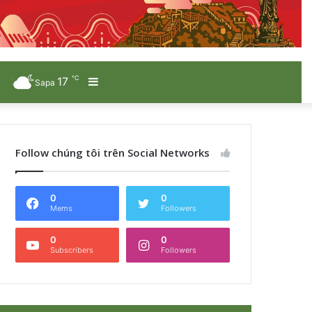
℃
17
Sidebar
Sapa
Follow chúng tôi trên Social Networks
0
0
Mems
Followers
0
0
Subscribers
Followers