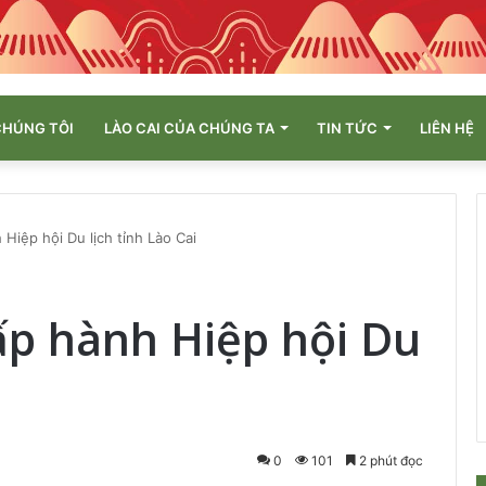
CHÚNG TÔI
LÀO CAI CỦA CHÚNG TA
TIN TỨC
LIÊN HỆ
Hiệp hội Du lịch tỉnh Lào Cai
ấp hành Hiệp hội Du
0
101
2 phút đọc