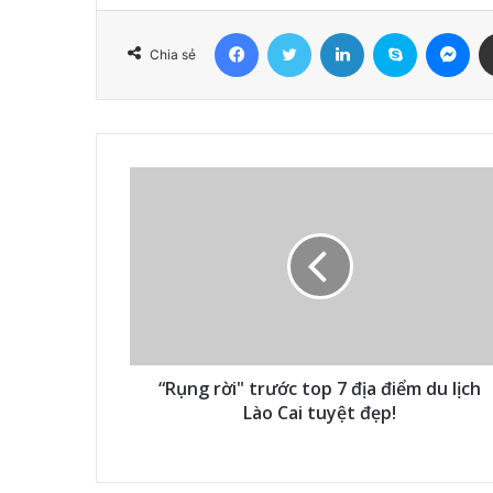
Facebook
Twitter
LinkedIn
Skype
Me
Chia sẻ
“Rụng rời" trước top 7 địa điểm du lịch
Lào Cai tuyệt đẹp!