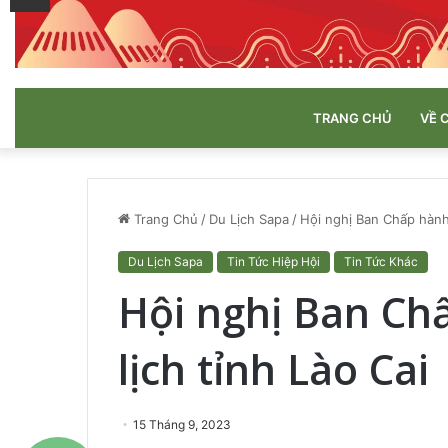
TRANG CHỦ
VỀ 
Trang Chủ
/
Du Lịch Sapa
/
Hội nghị Ban Chấp hành 
Du Lịch Sapa
Tin Tức Hiệp Hội
Tin Tức Khác
Hội nghị Ban Ch
lịch tỉnh Lào Cai
15 Tháng 9, 2023