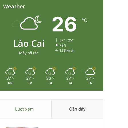
Weather
26
℃
Lào Cai
37º - 25º
79%
1.56 km/h
Mây rải rác
37
37
36
37
37
℃
℃
℃
℃
℃
CN
T2
T3
T4
T5
Lượt xem
Gần đây