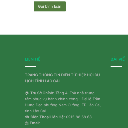
LIÊN HỆ
BÀI VIẾ
TRANG THÔNG TIN ĐIỆN TỬ HIỆP HỘI DU
LỊCH TỈNH LÀO CAI.
🏠
Trụ Sở Chính:
Tầng 4, Toà nhà trung
tâm phục vụ hành chính công - Đại lộ Trần
Hưng Đạo phường Nam Cường, TP Lào Cai,
tỉnh Lào Cai
☎
Điện Thoại Liên Hệ:
0915 88 68 68
📩
Email: