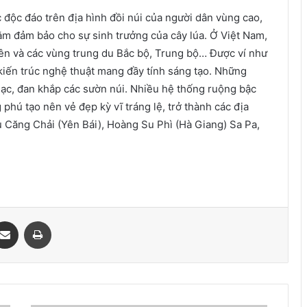
 độc đáo trên địa hình đồi núi của người dân vùng cao,
ằm đảm bảo cho sự sinh trưởng của cây lúa. Ở Việt Nam,
ên và các vùng trung du Bắc bộ, Trung bộ… Được ví như
h kiến trúc nghệ thuật mang đầy tính sáng tạo. Những
hạc, đan khắp các sườn núi. Nhiều hệ thống ruộng bậc
phú tạo nên vẻ đẹp kỳ vĩ tráng lệ, trở thành các địa
ù Căng Chải (Yên Bái), Hoàng Su Phì (Hà Giang) Sa Pa,
ssenger
Chia sẻ qua email
In