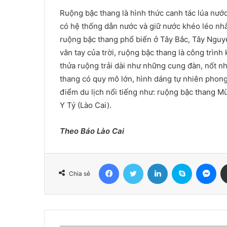
Ruộng bậc thang là hình thức canh tác lúa nước
có hệ thống dẫn nước và giữ nước khéo léo nh
ruộng bậc thang phổ biến ở Tây Bắc, Tây Nguy
vân tay của trời, ruộng bậc thang là công trìn
thửa ruộng trải dài như những cung đàn, nốt n
thang có quy mô lớn, hình dáng tự nhiên phong 
điểm du lịch nổi tiếng như: ruộng bậc thang M
Y Tý (Lào Cai).
Theo Báo Lào Cai
Facebook
Twitter
LinkedIn
Skype
Me
Chia sẻ