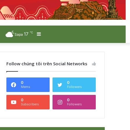
℃
17
Sidebar
Sapa
Follow chúng tôi trên Social Networks
0
0
Mems
Followers
0
0
Subscribers
Followers