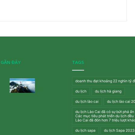
T GẦN ĐÂY
TAGS
doanh thu đạt khoảng 22 nghìn tỷ 
du lịch
du lịch hà giang
du lịch lào cai
du lịch lào cai 
du lịch Lào Cai đã có sự bứt phá ấn
Các mục tiêu phát triển du lịch đều 
Lào Cai đã đón hơn 7 triệu lượt khá
du lịch sapa
du lịch Sapa 2023