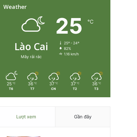
Weather
25
℃
Lào Cai
25º - 24º
82%
1.16 km/h
Mây rải rác
25
36
37
37
36
℃
℃
℃
℃
℃
T6
T7
CN
T2
T3
Lượt xem
Gần đây