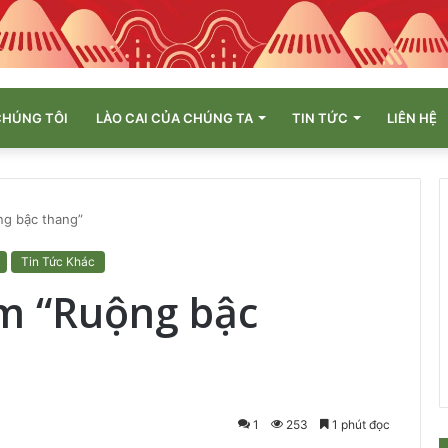
CHÚNG TÔI
LÀO CAI CỦA CHÚNG TA
TIN TỨC
LIÊN HỆ
ng bậc thang”
Tin Tức Khác
m “Ruộng bậc
1
253
1 phút đọc