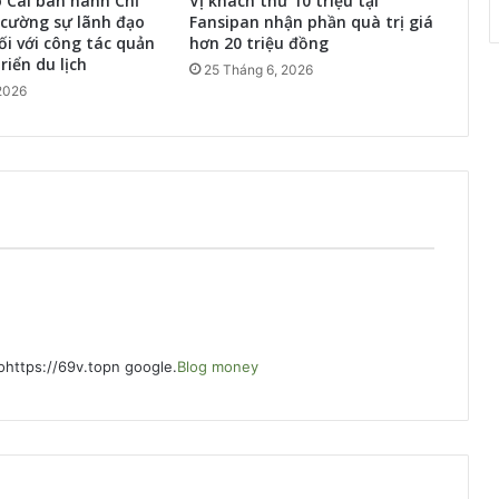
o Cai ban hành Chỉ
Vị khách thứ 10 triệu tại
 cường sự lãnh đạo
Fansipan nhận phần quà trị giá
ối với công tác quản
hơn 20 triệu đồng
riển du lịch
25 Tháng 6, 2026
2026
s ohttps://69v.topn google.
Blog money