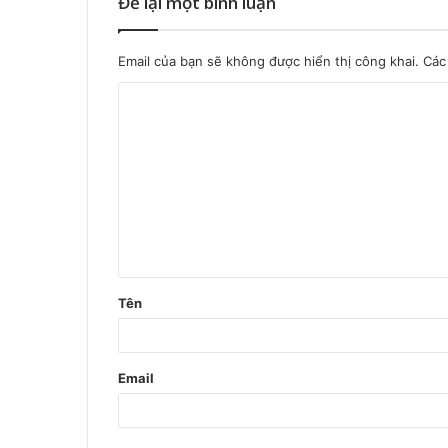
Để lại một bình luận
Email của bạn sẽ không được hiển thị công khai.
Các
B
ì
n
h
l
u
ậ
Tên
n
*
Email