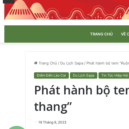
TRANG CHỦ
VỀ 
Trang Chủ
/
Du Lịch Sapa
/
Phát hành bộ tem “Ruộ
Điểm Đến Lào Cai
Du Lịch Sapa
Tin Tức Hiệp Hội
Phát hành bộ te
thang”
19 Tháng 9, 2023