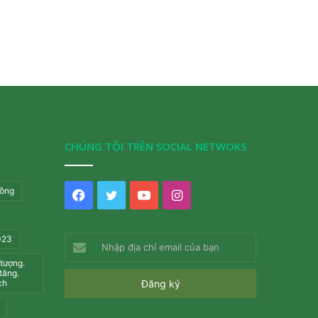
CHÚNG TÔI TRÊN SOCIAL NETWOKS
đồng
Facebook
Twitter
YouTube
Instagram
2023
Nhập
địa
 tượng.
chỉ
tăng.
ch
email
của
bạn