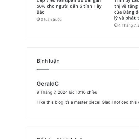
Cáp treo Fansipan ưu đãi gần
Tỉnh ủy Là
50% cho người dân 6 tỉnh Tây
thị về tăng
Bắc
của Đảng đ
lý và phát t
3 tuần trước
4 Tháng 7, 
Bình luận
v
GeraldC
i
9 Tháng 7, 2024 lúc 10:16 chiều
ế
I like this blog it’s a master piece! Glad I noticed thi
t
: