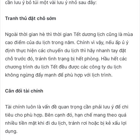
cần lưu ý bỏ túi một vài lưu ý nhỏ sau đây:
Tranh thủ đặt chỗ sớm
Ngoài thời gian hè thì thời gian Tết dương lịch cũng là mùa
cao điểm của du lịch trong năm. Chính vì vậy, nếu ấp ủ ý
định thực hiện các chuyến du lịch thì hãy nhanh tay đặt
chỗ trước đó, tránh tình trạng bị hết phòng. Hầu hết các
chương trình du lịch Tết đều được các công ty du lịch
không ngừng đẩy mạnh để phù hợp với lịch trình.
Cân đối tài chính
Tài chính luôn là vấn đề quan trọng cần phải lưu ý để chi
tiêu cho phù hợp. Bên cạnh đó, hạn chế mang theo quá
nhiều tiền mặt khi đi du lịch, tránh rơi hoặc bị kẻ xấu lợi
dụng.