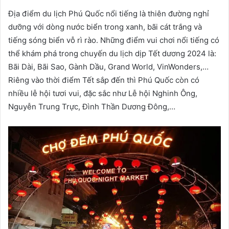
Địa điểm du lịch Phú Quốc nổi tiếng là thiên đường nghỉ
dưỡng với dòng nước biển trong xanh, bãi cát trắng và
tiếng sóng biển vỗ rì rào. Những điểm vui chơi nổi tiếng có
thể khám phá trong chuyến du lịch dịp Tết dương 2024 là:
Bãi Dài, Bãi Sao, Gành Dầu, Grand World, VinWonders,…
Riêng vào thời điểm Tết sắp đến thì Phú Quốc còn có
nhiều lễ hội tươi vui, đặc sắc như Lễ hội Nghinh Ông,
Nguyễn Trung Trực, Đình Thần Dương Đông,…