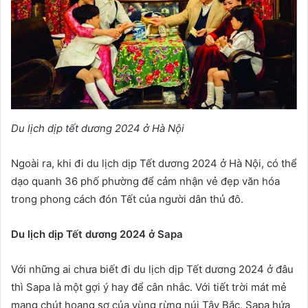
Du lịch dịp tết dương 2024 ở Hà Nội
Ngoài ra, khi đi du lịch dịp Tết dương 2024 ở Hà Nội, có thể
dạo quanh 36 phố phường để cảm nhận vẻ đẹp văn hóa
trong phong cách đón Tết của người dân thủ đô.
Du lịch dịp Tết dương 2024 ở Sapa
Với những ai chưa biết đi du lịch dịp Tết dương 2024 ở đâu
thì Sapa là một gợi ý hay để cân nhắc. Với tiết trời mát mẻ
mang chút hoang sơ của vùng rừng núi Tây Bắc, Sapa hứa