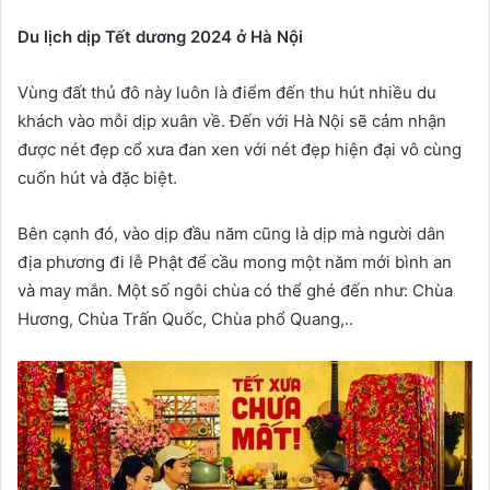
Du lịch dịp Tết dương 2024 ở Hà Nội
Vùng đất thủ đô này luôn là điểm đến thu hút nhiều du
khách vào mỗi dịp xuân về. Đến với Hà Nội sẽ cảm nhận
được nét đẹp cổ xưa đan xen với nét đẹp hiện đại vô cùng
cuốn hút và đặc biệt.
Bên cạnh đó, vào dịp đầu năm cũng là dịp mà người dân
địa phương đi lễ Phật để cầu mong một năm mới bình an
và may mắn. Một số ngôi chùa có thể ghé đến như: Chùa
Hương, Chùa Trấn Quốc, Chùa phổ Quang,..