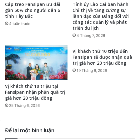
Cáp treo Fansipan ưu đãi
Tỉnh ủy Lào Cai ban hành
gần 50% cho người dân 6
Chỉ thị về tăng cường sự
tỉnh Tây Bắc
lãnh đạo của Đảng đối với
công tác quản lý và phát
4 tuần trước
triển du lịch
4 Tháng 7, 2026
Vị khách thứ 10 triệu đến
Fansipan sẽ được nhận quà
trị giá hơn 20 triệu đồng
19 Tháng 6, 2026
Vị khách thứ 10 triệu tại
Fansipan nhận phần quà trị
giá hơn 20 triệu đồng
25 Tháng 6, 2026
Để lại một bình luận