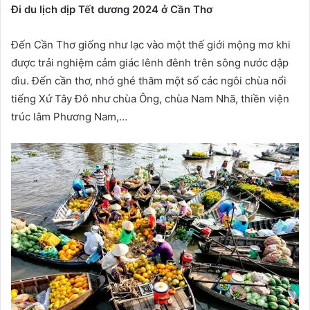
Đi du lịch dịp Tết dương 2024 ở Cần Thơ
Đến Cần Thơ giống như lạc vào một thế giới mộng mơ khi
được trải nghiệm cảm giác lênh đênh trên sông nước dập
dìu. Đến cần thơ, nhớ ghé thăm một số các ngôi chùa nổi
tiếng Xứ Tây Đô như chùa Ông, chùa Nam Nhã, thiền viện
trúc lâm Phương Nam,…