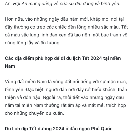
An. Hội An mang dáng vẻ của sự dịu dàng và bình yên.
Hơn nữa, vào những ngày đầu năm mới, khắp mọi nơi tại
đây thường có treo các chiếc đèn lồng nhiều sắc màu. Tất
cả màu sắc lung linh đan xen đã tạo nên một bức tranh vô
cùng lộng lẫy và ấn tượng.
Các địa điểm phù hợp để đi du lịch Tết 2024 tại miền
Nam
Vùng đất miền Nam là vùng đất nổi tiếng với sự mộc mạc,
bình yên. Đặc biệt, người dân nơi đây rất hiếu khách, thân
thiện và đôn hậu. Ngoài ra, thời tiết vào những ngày đầu
năm tại miền Nam thường rất ấm áp và mát mẻ, thích hợp
cho những chuyến du xuân.
Du lịch dịp Tết dương 2024 ở đảo ngọc Phú Quốc