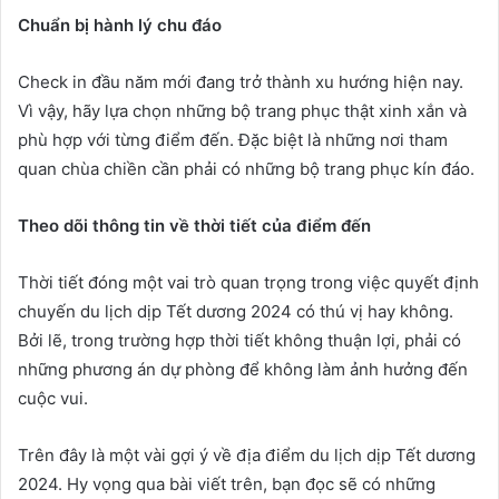
Chuẩn bị hành lý chu đáo
Check in đầu năm mới đang trở thành xu hướng hiện nay.
Vì vậy, hãy lựa chọn những bộ trang phục thật xinh xắn và
phù hợp với từng điểm đến. Đặc biệt là những nơi tham
quan chùa chiền cần phải có những bộ trang phục kín đáo.
Theo dõi thông tin về thời tiết của điểm đến
Thời tiết đóng một vai trò quan trọng trong việc quyết định
chuyến du lịch dịp Tết dương 2024 có thú vị hay không.
Bởi lẽ, trong trường hợp thời tiết không thuận lợi, phải có
những phương án dự phòng để không làm ảnh hưởng đến
cuộc vui.
Trên đây là một vài gợi ý về địa điểm du lịch dịp Tết dương
2024. Hy vọng qua bài viết trên, bạn đọc sẽ có những