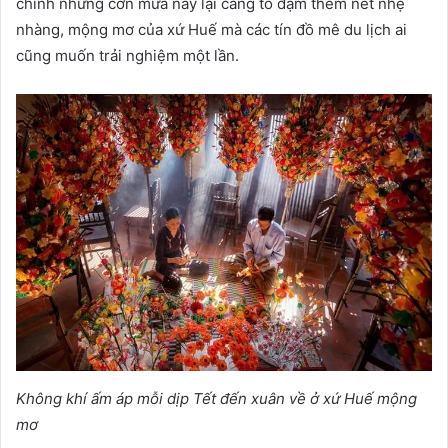
chính những cơn mưa này lại càng tô đậm thêm nét nhẹ
nhàng, mộng mơ của xứ Huế mà các tín đồ mê du lịch ai
cũng muốn trải nghiệm một lần.
Không khí ấm áp mỗi dịp Tết đến xuân về ở xứ Huế mộng
mơ