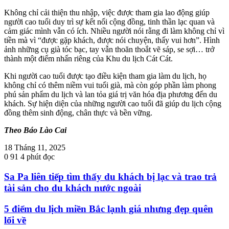
Không chỉ cải thiện thu nhập, việc được tham gia lao động giúp
người cao tuổi duy trì sự kết nối cộng đồng, tinh thần lạc quan và
cảm giác mình vẫn có ích. Nhiều người nói rằng đi làm không chỉ vì
tiền mà vì “được gặp khách, được nói chuyện, thấy vui hơn”. Hình
ảnh những cụ già tóc bạc, tay vẫn thoăn thoắt vẽ sáp, se sợi… trở
thành một điểm nhấn riêng của Khu du lịch Cát Cát.
Khi người cao tuổi được tạo điều kiện tham gia làm du lịch, họ
không chỉ có thêm niềm vui tuổi già, mà còn góp phần làm phong
phú sản phẩm du lịch và lan tỏa giá trị văn hóa địa phương đến du
khách. Sự hiện diện của những người cao tuổi đã giúp du lịch cộng
đồng thêm sinh động, chân thực và bền vững.
Theo Báo Lào Cai
18 Tháng 11, 2025
0
91
4 phút đọc
Sa Pa liên tiếp tìm thấy du khách bị lạc và trao trả
tài sản cho du khách nước ngoài
5 điểm du lịch miền Bắc lạnh giá nhưng đẹp quên
lối về