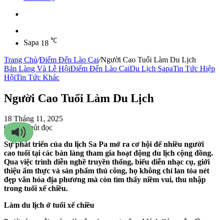
Sidebar
℃
Sapa
18
Trang Chủ
/
Điểm Đến Lào Cai
/
Người Cao Tuổi Làm Du Lịch
Bản Làng Và Lễ Hội
Điểm Đến Lào Cai
Du Lịch Sapa
Tin Tức Hiệp
Hội
Tin Tức Khác
Người Cao Tuổi Làm Du Lịch
18 Tháng 11, 2025
0
91
4 phút đọc
Sự phát triển của du lịch Sa Pa mở ra cơ hội để nhiều người
cao tuổi tại các bản làng tham gia hoạt động du lịch cộng đồng.
Qua việc trình diễn nghề truyền thống, biểu diễn nhạc cụ, giới
thiệu ẩm thực và sản phẩm thủ công, họ không chỉ lan tỏa nét
đẹp văn hóa địa phương mà còn tìm thấy niềm vui, thu nhập
trong tuổi xế chiều.
Làm du lịch ở tuổi xế chiều