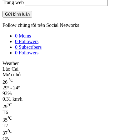
Trang web
Follow chúng tôi trên Social Networks
0
Mems
0
Followers
0
Subscribers
0
Followers
Weather
Lào Cai
Mưa nhỏ
℃
26
29º - 24º
93%
0.31 km/h
℃
29
T6
℃
35
T7
℃
37
CN