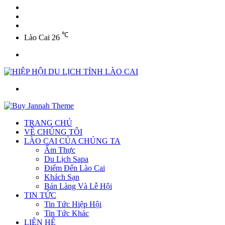
YouTube
Twitter
Facebook
℃
Lào Cai
26
Menu
Tìm
kiếm
TRANG CHỦ
VỀ CHÚNG TÔI
LÀO CAI CỦA CHÚNG TA
Ẩm Thực
Du Lịch Sapa
Điểm Đến Lào Cai
Khách Sạn
Bản Làng Và Lễ Hội
TIN TỨC
Tin Tức Hiệp Hội
Tin Tức Khác
LIÊN HỆ