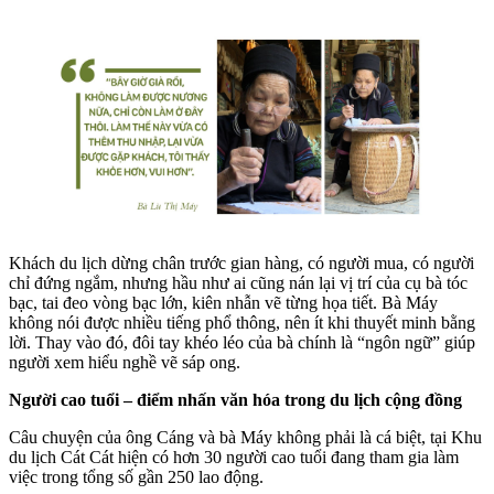
Khách du lịch dừng chân trước gian hàng, có người mua, có người
chỉ đứng ngắm, nhưng hầu như ai cũng nán lại vị trí của cụ bà tóc
bạc, tai đeo vòng bạc lớn, kiên nhẫn vẽ từng họa tiết. Bà Máy
không nói được nhiều tiếng phổ thông, nên ít khi thuyết minh bằng
lời. Thay vào đó, đôi tay khéo léo của bà chính là “ngôn ngữ” giúp
người xem hiểu nghề vẽ sáp ong.
Người cao tuổi – điểm nhấn văn hóa trong du lịch cộng đồng
Câu chuyện của ông Cáng và bà Máy không phải là cá biệt, tại Khu
du lịch Cát Cát hiện có hơn 30 người cao tuổi đang tham gia làm
việc trong tổng số gần 250 lao động.