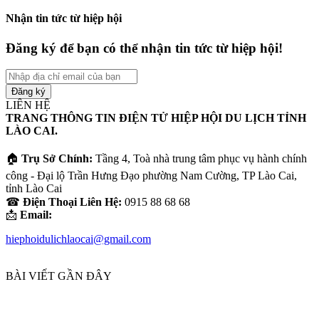
Nhận tin tức từ hiệp hội
Đăng ký để bạn có thể nhận tin tức từ hiệp hội!
Nhập
địa
chỉ
LIÊN HỆ
email
TRANG THÔNG TIN ĐIỆN TỬ HIỆP HỘI DU LỊCH TỈNH
của
LÀO CAI.
bạn
🏠
Trụ Sở Chính:
Tầng 4, Toà nhà trung tâm phục vụ hành chính
công - Đại lộ Trần Hưng Đạo phường Nam Cường, TP Lào Cai,
tỉnh Lào Cai
☎
Điện Thoại Liên Hệ:
0915 88 68 68
📩
Email:
hiephoidulichlaocai@gmail.com
BÀI VIẾT GẦN ĐÂY