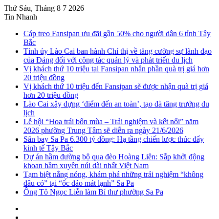
Thứ Sáu, Tháng 8 7 2026
Tin Nhanh
Cáp treo Fansipan ưu đãi gần 50% cho người dân 6 tỉnh Tây
Bắc
Tỉnh ủy Lào Cai ban hành Chỉ thị về tăng cường sự lãnh đạo
của Đảng đối với công tác quản lý và phát triển du lịch
Vị khách thứ 10 triệu tại Fansipan nhận phần quà trị giá hơn
20 triệu đồng
Vị khách thứ 10 triệu đến Fansipan sẽ được nhận quà trị giá
hơn 20 triệu đồng
Lào Cai xây dựng ‘điểm đến an toàn’, tạo đà tăng trưởng du
lịch
Lễ hội “Hoa trái bốn mùa – Trải nghiệm và kết nối” năm
2026 phường Trung Tâm sẽ diễn ra ngày 21/6/2026
Sân bay Sa Pa 6.300 tỷ đồng: Hạ tầng chiến lược thúc đẩy
kinh tế Tây Bắc
Dự án hầm đường bộ qua đèo Hoàng Liên: Sắp khởi động
khoan hầm xuyên núi dài nhất Việt Nam
Tạm biệt nắng nóng, khám phá những trải nghiệm “không
đâu có” tại “ốc đảo mát lạnh” Sa Pa
Ông Tô Ngọc Liễn làm Bí thư phường Sa Pa
Sidebar
Instagram