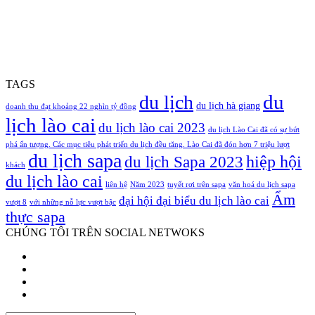
TAGS
du
du lịch
du lịch hà giang
doanh thu đạt khoảng 22 nghìn tỷ đồng
lịch lào cai
du lịch lào cai 2023
du lịch Lào Cai đã có sự bứt
phá ấn tượng. Các mục tiêu phát triển du lịch đều tăng. Lào Cai đã đón hơn 7 triệu lượt
du lịch sapa
hiệp hội
du lịch Sapa 2023
khách
du lịch lào cai
liên hệ
Năm 2023
tuyết rơi trên sapa
văn hoá du lịch sapa
Ẩm
đại hội đại biểu du lịch lào cai
vượt 8
với những nỗ lực vượt bậc
thực sapa
CHÚNG TÔI TRÊN SOCIAL NETWOKS
Facebook
Twitter
YouTube
Instagram