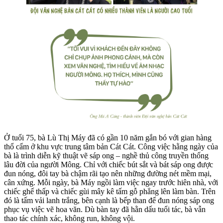
Ở tuổi 75, bà Lù Thị Máy đã có gần 10 năm gắn bó với gian hàng
thổ cẩm ở khu vực trung tâm bản Cát Cát. Công việc hằng ngày của
bà là trình diễn kỹ thuật vẽ sáp ong – nghề thủ công truyền thống
lâu đời của người Mông. Chỉ với chiếc bút sắt và bát sáp ong được
đun nóng, đôi tay bà chậm rãi tạo nên những đường nét mềm mại,
cân xứng. Mỗi ngày, bà Máy ngồi làm việc ngay trước hiên nhà, với
chiếc ghế thấp và chiếc gùi mây kê tấm gỗ phẳng lên làm bàn. Trên
đó là tấm vải lanh trắng, bên cạnh là bếp than để đun nóng sáp ong
phục vụ việc vẽ hoa văn. Dù bàn tay đã hằn dấu tuổi tác, bà vẫn
thao tác chính xác, không run, không vội.