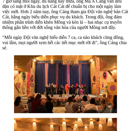
7 giờ sáng mỗi ngày, dù nắng hay mưa, ông Má A Cáng vẫn đều
đặn có mặt ở Khu du lịch Cát Cát để chuẩn bị cho một ngày làm
việc mới. Hơn 2 năm nay, ông Cáng tham gia Đội văn nghệ bản Cát
Cát, hằng ngày biểu diễn phục vụ du khách. Trong đội, ông đảm
nhiệm phần trình diễn khèn Mông và kèn lá – hai nhạc cụ truyền
thống gắn liền với đời sống văn hóa của người Mông nơi đây.
“Mỗi ngày Đội văn nghệ biểu diễn 7 ca, ca nào khách cũng đông,
vui lắm, mọi người xem hết các tiết mục mới rời đi”, ông Cáng chia
sẻ.