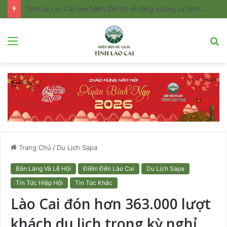
Vị khách thứ 10 triệu tại Fansipan nhận phần quà trị giá hơn 20 triệu đồng
Menu
T
k
Trang Chủ
/
Du Lịch Sapa
Bản Làng Và Lễ Hội
Điểm Đến Lào Cai
Du Lịch Sapa
Tin Tức Hiệp Hội
Tin Tức Khác
Lào Cai đón hơn 363.000 lượt
khách du lịch trong kỳ nghỉ