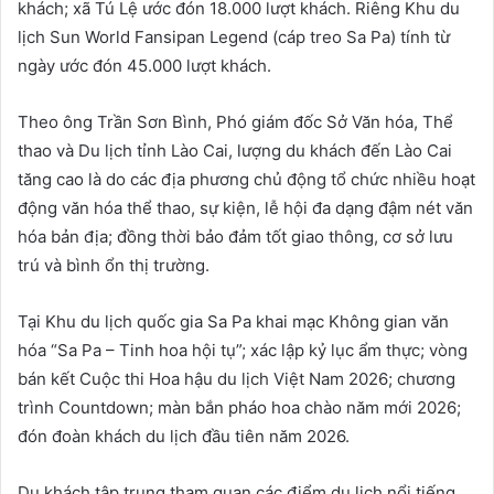
khách; xã Tú Lệ ước đón 18.000 lượt khách. Riêng Khu du
lịch Sun World Fansipan Legend (cáp treo Sa Pa) tính từ
ngày ước đón 45.000 lượt khách.
Theo ông Trần Sơn Bình, Phó giám đốc Sở Văn hóa, Thể
thao và Du lịch tỉnh Lào Cai, lượng du khách đến Lào Cai
tăng cao là do các địa phương chủ động tổ chức nhiều hoạt
động văn hóa thể thao, sự kiện, lễ hội đa dạng đậm nét văn
hóa bản địa; đồng thời bảo đảm tốt giao thông, cơ sở lưu
trú và bình ổn thị trường.
Tại Khu du lịch quốc gia Sa Pa khai mạc Không gian văn
hóa “Sa Pa – Tinh hoa hội tụ”; xác lập kỷ lục ẩm thực; vòng
bán kết Cuộc thi Hoa hậu du lịch Việt Nam 2026; chương
trình Countdown; màn bắn pháo hoa chào năm mới 2026;
đón đoàn khách du lịch đầu tiên năm 2026.
Du khách tập trung tham quan các điểm du lịch nổi tiếng