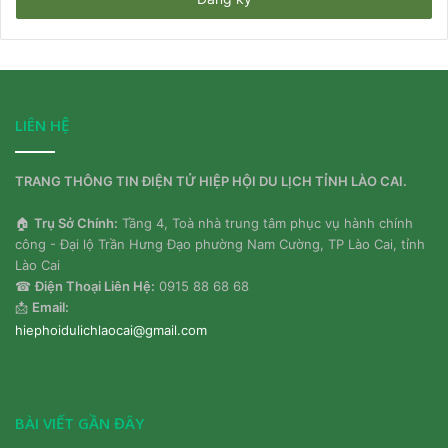
của
bạn
LIÊN HỆ
TRANG THÔNG TIN ĐIỆN TỬ HIỆP HỘI DU LỊCH TỈNH LÀO CAI.
🏠
Trụ Sở Chính:
Tầng 4, Toà nhà trung tâm phục vụ hành chính
công - Đại lộ Trần Hưng Đạo phường Nam Cường, TP Lào Cai, tỉnh
Lào Cai
☎
Điện Thoại Liên Hệ:
0915 88 68 68
📩
Email:
hiephoidulichlaocai@gmail.com
BÀI VIẾT GẦN ĐÂY