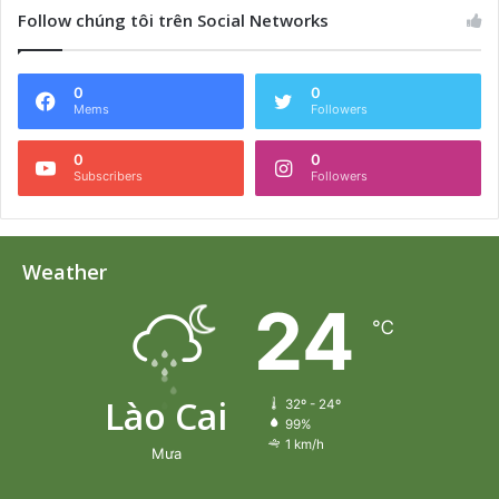
Follow chúng tôi trên Social Networks
0
0
Mems
Followers
0
0
Subscribers
Followers
Weather
24
℃
Lào Cai
32º - 24º
99%
1 km/h
Mưa