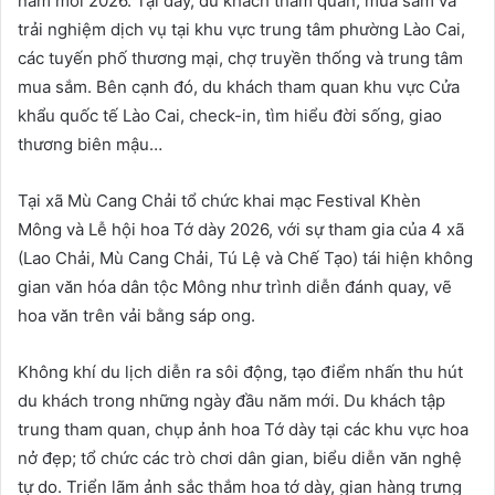
năm mới 2026. Tại đây, du khách tham quan, mua sắm và
trải nghiệm dịch vụ tại khu vực trung tâm phường Lào Cai,
các tuyến phố thương mại, chợ truyền thống và trung tâm
mua sắm. Bên cạnh đó, du khách tham quan khu vực Cửa
khẩu quốc tế Lào Cai, check-in, tìm hiểu đời sống, giao
thương biên mậu…
Tại xã Mù Cang Chải tổ chức khai mạc Festival Khèn
Mông và Lễ hội hoa Tớ dày 2026, với sự tham gia của 4 xã
(Lao Chải, Mù Cang Chải, Tú Lệ và Chế Tạo) tái hiện không
gian văn hóa dân tộc Mông như trình diễn đánh quay, vẽ
hoa văn trên vải bằng sáp ong.
Không khí du lịch diễn ra sôi động, tạo điểm nhấn thu hút
du khách trong những ngày đầu năm mới. Du khách tập
trung tham quan, chụp ảnh hoa Tớ dày tại các khu vực hoa
nở đẹp; tổ chức các trò chơi dân gian, biểu diễn văn nghệ
tự do. Triển lãm ảnh sắc thắm hoa tớ dày, gian hàng trưng