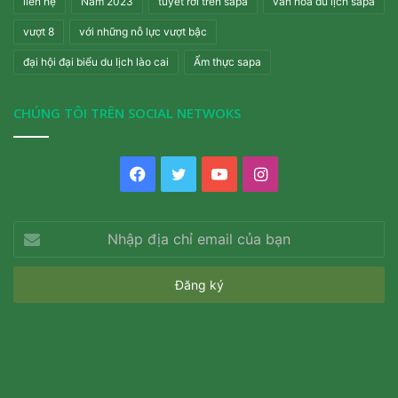
liên hệ
Năm 2023
tuyết rơi trên sapa
văn hoá du lịch sapa
vượt 8
với những nỗ lực vượt bậc
đại hội đại biểu du lịch lào cai
Ẩm thực sapa
CHÚNG TÔI TRÊN SOCIAL NETWOKS
Facebook
Twitter
YouTube
Instagram
Nhập
địa
chỉ
email
của
bạn