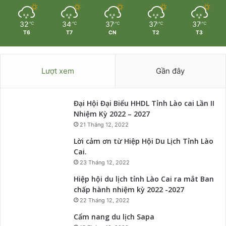
32
34
37
37
37
℃
℃
℃
℃
℃
T6
T7
CN
T2
T3
Lượt xem
Gần đây
Đại Hội Đại Biểu HHDL Tỉnh Lào cai Lần II
Nhiệm Kỳ 2022 – 2027
21 Tháng 12, 2022
Lời cảm ơn từ Hiệp Hội Du Lịch Tỉnh Lào
Cai.
23 Tháng 12, 2022
Hiệp hội du lịch tỉnh Lào Cai ra mắt Ban
chấp hành nhiệm kỳ 2022 -2027
22 Tháng 12, 2022
Cẩm nang du lịch Sapa