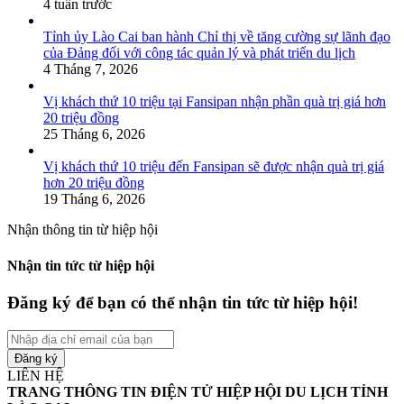
4 tuần trước
Tỉnh ủy Lào Cai ban hành Chỉ thị về tăng cường sự lãnh đạo
của Đảng đối với công tác quản lý và phát triển du lịch
4 Tháng 7, 2026
Vị khách thứ 10 triệu tại Fansipan nhận phần quà trị giá hơn
20 triệu đồng
25 Tháng 6, 2026
Vị khách thứ 10 triệu đến Fansipan sẽ được nhận quà trị giá
hơn 20 triệu đồng
19 Tháng 6, 2026
Nhận thông tin từ hiệp hội
Nhận tin tức từ hiệp hội
Đăng ký để bạn có thể nhận tin tức từ hiệp hội!
Nhập
địa
chỉ
LIÊN HỆ
email
TRANG THÔNG TIN ĐIỆN TỬ HIỆP HỘI DU LỊCH TỈNH
của