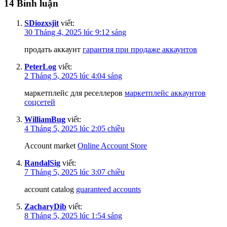
14 Bình luận
SDiozxsjit
viết:
30 Tháng 4, 2025 lúc 9:12 sáng
продать аккаунт
гарантия при продаже аккаунтов
PeterLog
viết:
2 Tháng 5, 2025 lúc 4:04 sáng
маркетплейс для реселлеров
маркетплейс аккаунтов
соцсетей
WilliamBug
viết:
4 Tháng 5, 2025 lúc 2:05 chiều
Account market
Online Account Store
RandalSig
viết:
7 Tháng 5, 2025 lúc 3:07 chiều
account catalog
guaranteed accounts
ZacharyDib
viết:
8 Tháng 5, 2025 lúc 1:54 sáng