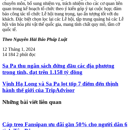
chuyên môn, bổ sung nhiệm vụ, trách nhiệm cho các cơ quan liên
quan trong kế hoạch tổ chức theo ý kiến góp ý tại cuộc họp; đảm
bảo công tác tổ chức Lễ hội trang trọng, tạo ấn tượng tốt với du
khách. Đặc biệt chọn lọc lại các Lễ hội, tập trung quảng bá các Lễ
hội văn hóa phi vật thể quốc gia, mang tính chất quy mô, tầm cỡ
quốc tế.
Theo Nguyễn Hải Báo Pháp Luật
12 Tháng 1, 2024
14
184
2 phút đọc
Sa Pa thu ngân sách đứng đầu các địa phương
trong tỉnh, đạt trên 1.158 tỷ đồng
Vịnh Hạ Long và Sa Pa lọt tốp 7 điểm đến thịnh
hành thế giới của TripAdvisor
Những bài viết liên quan
Cáp treo Fansipan ưu đãi gần 50% cho người dân 6