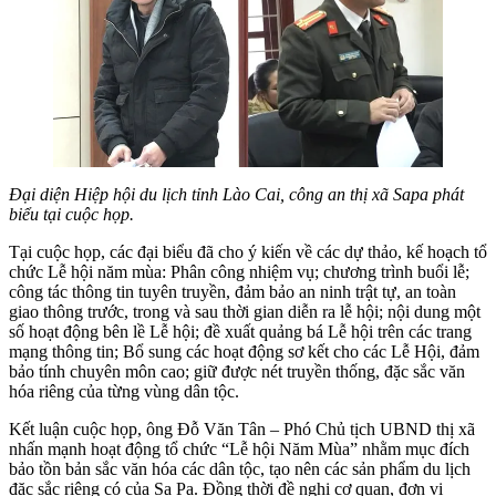
Đại diện Hiệp hội du lịch tỉnh Lào Cai, công an thị xã Sapa phát
biểu tại cuộc họp.
Tại cuộc họp, các đại biểu đã cho ý kiến về các dự thảo, kế hoạch tổ
chức Lễ hội năm mùa: Phân công nhiệm vụ; chương trình buổi lễ;
công tác thông tin tuyên truyền, đảm bảo an ninh trật tự, an toàn
giao thông trước, trong và sau thời gian diễn ra lễ hội; nội dung một
số hoạt động bên lề Lễ hội; đề xuất quảng bá Lễ hội trên các trang
mạng thông tin; Bổ sung các hoạt động sơ kết cho các Lễ Hội, đảm
bảo tính chuyên môn cao; giữ được nét truyền thống, đặc sắc văn
hóa riêng của từng vùng dân tộc.
Kết luận cuộc họp, ông Đỗ Văn Tân – Phó Chủ tịch UBND thị xã
nhấn mạnh hoạt động tổ chức “Lễ hội Năm Mùa” nhằm mục đích
bảo tồn bản sắc văn hóa các dân tộc, tạo nên các sản phẩm du lịch
đặc sắc riêng có của Sa Pa. Đồng thời đề nghị cơ quan, đơn vị