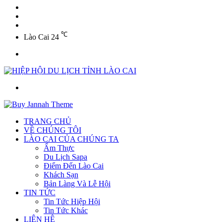
YouTube
Twitter
Facebook
℃
Lào Cai
24
Menu
Tìm
kiếm
TRANG CHỦ
VỀ CHÚNG TÔI
LÀO CAI CỦA CHÚNG TA
Ẩm Thực
Du Lịch Sapa
Điểm Đến Lào Cai
Khách Sạn
Bản Làng Và Lễ Hội
TIN TỨC
Tin Tức Hiệp Hội
Tin Tức Khác
LIÊN HỆ