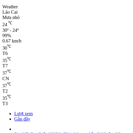
Weather
Lào Cai
Mưa nhỏ
℃
24
30º - 24º
99%
0.67 km/h
℃
30
T6
℃
35
T7
℃
37
CN
℃
37
T2
℃
35
T3
Lượt xem
Gần đây