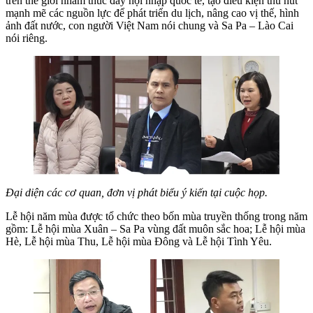
trên thế giới nhằm thúc đẩy hội nhập quốc tế, tạo điều kiện thu hút
mạnh mẽ các nguồn lực để phát triển du lịch, nâng cao vị thế, hình
ảnh đất nước, con người Việt Nam nói chung và Sa Pa – Lào Cai
nói riêng.
Đại diện các cơ quan, đơn vị phát biểu ý kiến tại cuộc họp.
Lễ hội năm mùa được tổ chức theo bốn mùa truyền thống trong năm
gồm: Lễ hội mùa Xuân – Sa Pa vùng đất muôn sắc hoa; Lễ hội mùa
Hè, Lễ hội mùa Thu, Lễ hội mùa Đông và Lễ hội Tình Yêu.