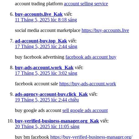
account trading platform
account selling service
buy-accounts.live_Kak
viết:
11 Tháng 5, 2025 lúc 8:18 sáng
social media account marketplace
https://buy-accounts.live
ad-account-buy.top_Kak
viết:
17 Tháng 5, 2025 lúc 2:44 sáng
buy facebook advertising
facebook ads account buy
buy-ads-account.work_Kak
viết:
17 Tháng 5, 2025 lúc 3:02 sáng
facebook account sale
https://buy-ads-account.work
ads-agency-account-buy.click_Kak
viết:
19 Tháng 5, 2025 lúc 2:44 chiều
buy google ads account
sell google ads account
buy-verified-business-manager.org_Kak
viết:
20 Tháng 5, 2025 lúc 11:05 sáng
buy bm facebook
https://buy-verified-business-manager.org/