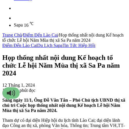
Sidebar
℃
Sapa
16
Trang Chủ
/
Điểm Đến Lào Cai
/
Họp thống nhất nội dung Kế hoạch
tổ chức Lễ hội Năm Mùa thị xã Sa Pa năm 2024
Điểm Đến Lào Cai
Du Lịch Sapa
Tin Tức Hiệp Hội
Họp thống nhất nội dung Kế hoạch tổ
chức Lễ hội Năm Mùa thị xã Sa Pa năm
2024
12 Tháng 1, 2024
14
184
2 phút đọc
Sáng ngày 11/1, Ông Đỗ Văn Tân – Phó Chủ tịch UBND thị xã
chủ trì Cuộc họp thống nhất nội dung Kế hoạch Lễ hội Năm
Mùa thị xã Sa Pa năm 2024.
Tham dự có đại diện Hiệp hội du lịch tỉnh Lào Cai; đại diện lãnh
đạo Công an thị xã, phòng Văn hóa, Thông tin; Trung tâm VH,TT-