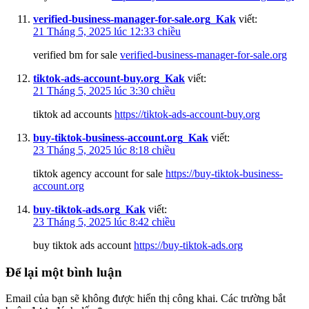
verified-business-manager-for-sale.org_Kak
viết:
21 Tháng 5, 2025 lúc 12:33 chiều
verified bm for sale
verified-business-manager-for-sale.org
tiktok-ads-account-buy.org_Kak
viết:
21 Tháng 5, 2025 lúc 3:30 chiều
tiktok ad accounts
https://tiktok-ads-account-buy.org
buy-tiktok-business-account.org_Kak
viết:
23 Tháng 5, 2025 lúc 8:18 chiều
tiktok agency account for sale
https://buy-tiktok-business-
account.org
buy-tiktok-ads.org_Kak
viết:
23 Tháng 5, 2025 lúc 8:42 chiều
buy tiktok ads account
https://buy-tiktok-ads.org
Để lại một bình luận
Email của bạn sẽ không được hiển thị công khai.
Các trường bắt