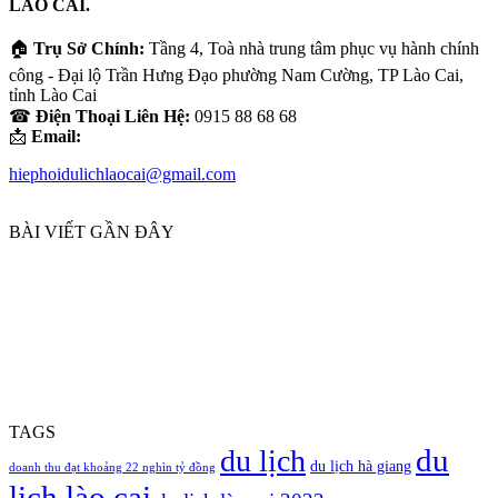
LÀO CAI.
bạn
🏠
Trụ Sở Chính:
Tầng 4, Toà nhà trung tâm phục vụ hành chính
công - Đại lộ Trần Hưng Đạo phường Nam Cường, TP Lào Cai,
tỉnh Lào Cai
☎
Điện Thoại Liên Hệ:
0915 88 68 68
📩
Email:
hiephoidulichlaocai@gmail.com
BÀI VIẾT GẦN ĐÂY
TAGS
du
du lịch
du lịch hà giang
doanh thu đạt khoảng 22 nghìn tỷ đồng
lịch lào cai