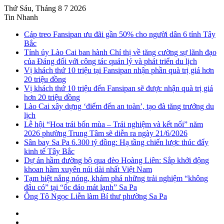
Thứ Sáu, Tháng 8 7 2026
Tin Nhanh
Cáp treo Fansipan ưu đãi gần 50% cho người dân 6 tỉnh Tây
Bắc
Tỉnh ủy Lào Cai ban hành Chỉ thị về tăng cường sự lãnh đạo
của Đảng đối với công tác quản lý và phát triển du lịch
Vị khách thứ 10 triệu tại Fansipan nhận phần quà trị giá hơn
20 triệu đồng
Vị khách thứ 10 triệu đến Fansipan sẽ được nhận quà trị giá
hơn 20 triệu đồng
Lào Cai xây dựng ‘điểm đến an toàn’, tạo đà tăng trưởng du
lịch
Lễ hội “Hoa trái bốn mùa – Trải nghiệm và kết nối” năm
2026 phường Trung Tâm sẽ diễn ra ngày 21/6/2026
Sân bay Sa Pa 6.300 tỷ đồng: Hạ tầng chiến lược thúc đẩy
kinh tế Tây Bắc
Dự án hầm đường bộ qua đèo Hoàng Liên: Sắp khởi động
khoan hầm xuyên núi dài nhất Việt Nam
Tạm biệt nắng nóng, khám phá những trải nghiệm “không
đâu có” tại “ốc đảo mát lạnh” Sa Pa
Ông Tô Ngọc Liễn làm Bí thư phường Sa Pa
Sidebar
Instagram