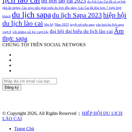
du lịch lào cai 2023
du lịch Lào Cai đã có sự bứt
phá ấn tượng. Các mục tiêu phát triển du lịch đều tăng. Lào Cai đã đón hơn 7 triệu lượt
du lịch sapa
hiệp hội
du lịch Sapa 2023
khách
du lịch lào cai
liên hệ
Năm 2023
tuyết rơi trên sapa
văn hoá du lịch sapa
Ẩm
đại hội đại biểu du lịch lào cai
vượt 8
với những nỗ lực vượt bậc
thực sapa
CHÚNG TÔI TRÊN SOCIAL NETWOKS
Facebook
Twitter
YouTube
Instagram
Nhập
địa
chỉ
email
của
bạn
© Copyright 2026, All Rights Reserved |
HIỆP HỘI DU LỊCH
LÀO CAI
Trang Chủ