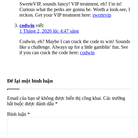
SwerteVIP, sounds fancy! VIP treatment, eh? I’m in!
Curious what the perks are gonna be. Worth a look-see, I
reckon. Get your VIP treatment here:
swertevip
codwin
viết:
1 Tháng 2, 2026 lúc 4:47 sáng
Codwin, eh? Maybe I can crack the code to win! Sounds
like a challenge. Always up for a little gamblin’ fun. See
if you can crack the code here:
codwin
Để lại một bình luận
Email của bạn sẽ không được hiển thị công khai.
Các trường
bắt buộc được đánh dấu
*
Bình luận
*