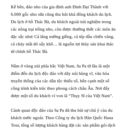
Kế bên, đảo nho của gia đình anh Đinh Đại Thành với
6.000 gốc nho sữa cũng thu hút khá đông khách du lịch.
Du lịch ở hồ Thác Bà, du khách ngoài trải nghiệm trong
các nông trại trồng nho, còn được thưởng thức các món ăn
đặc sắc như: Cá lăng nướng giềng, cá tép dầu chiên vàng,
cá chày mắt đỏ sấy khô… là nguồn lợi thủy sản khai thác
từ chính hồ Thác Bà.
Nằm ở vùng núi phía bắc Việt Nam, Sa Pa từ lâu là một
điểm đến du lịch độc đáo với dãy núi hùng vĩ, văn hóa
truyền thống của các dân tộc thiểu số, bên cạnh một số
công trình kiến trúc theo phong cách châu Âu. Nơi đây
được một số du khách ví von là “Thụy Sĩ của Việt Nam”.
Cảnh quan độc đáo của Sa Pa đã thu hút sự chú ý của du
khách nước ngoài. Theo Công ty du lịch Hàn Quốc Hana
Tour, tổng số lượng khách hàng đặt các sản phẩm gói dịch