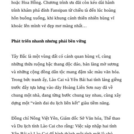
hoặc Hoa Hồng. Chương trình ưu đãi còn kéo dài hành
trình khám phá đỉnh Fansipan từ chiều tà đến lúc hoàng
hôn buông xuống, khi khung cảnh thiên nhiên hùng vĩ
khoác lên mình vẻ đẹp mơ màng nhất…
Phát triển nhanh nhưng phải bền vững
Tây Bắc là một vùng đất có cảnh quan hùng vĩ, cùng
những thửa ruộng bậc thang độc đáo, bản làng mờ sương
và những cộng đồng dân tộc mang đậm sắc màu văn hóa.
Trong bức tranh ấy, Lào Cai và Yên Bái hai tỉnh láng giềng
trước đây tựa lưng vào dãy Hoàng Liên Sơn nay đã về
chung một nhà, đang từng bước chung tay nhau, cùng xây
dựng một “vành đai du lịch liên kết” giàu tiềm năng.
Đồng chí Nông Việt Yên, Giám đốc Sở Văn hóa, Thể thao
và Du lịch tỉnh Lào Cai cho rằng: Việc sáp nhập hai tỉnh
Yên Bái và Lào Cai để hình thành một tỉnh mới là chủ