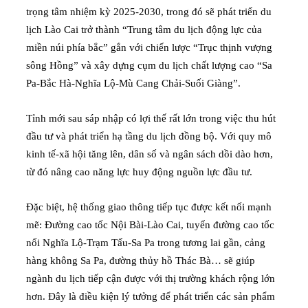
trọng tâm nhiệm kỳ 2025-2030, trong đó sẽ phát triển du
lịch Lào Cai trở thành “Trung tâm du lịch động lực của
miền núi phía bắc” gắn với chiến lược “Trục thịnh vượng
sông Hồng” và xây dựng cụm du lịch chất lượng cao “Sa
Pa-Bắc Hà-Nghĩa Lộ-Mù Cang Chải-Suối Giàng”.
Tỉnh mới sau sáp nhập có lợi thế rất lớn trong việc thu hút
đầu tư và phát triển hạ tầng du lịch đồng bộ. Với quy mô
kinh tế-xã hội tăng lên, dân số và ngân sách dồi dào hơn,
từ đó nâng cao năng lực huy động nguồn lực đầu tư.
Đặc biệt, hệ thống giao thông tiếp tục được kết nối mạnh
mẽ: Đường cao tốc Nội Bài-Lào Cai, tuyến đường cao tốc
nối Nghĩa Lộ-Trạm Tấu-Sa Pa trong tương lai gần, cảng
hàng không Sa Pa, đường thủy hồ Thác Bà… sẽ giúp
ngành du lịch tiếp cận được với thị trường khách rộng lớn
hơn. Đây là điều kiện lý tưởng để phát triển các sản phẩm