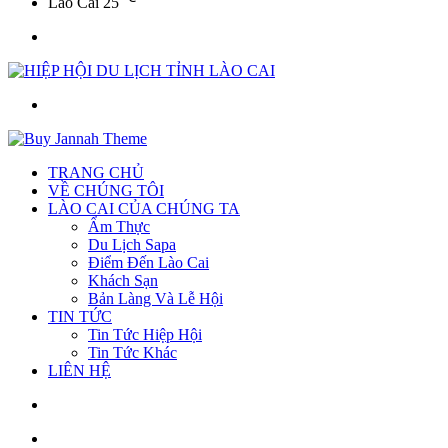
Lào Cai
25
Menu
Tìm
kiếm
TRANG CHỦ
VỀ CHÚNG TÔI
LÀO CAI CỦA CHÚNG TA
Ẩm Thực
Du Lịch Sapa
Điểm Đến Lào Cai
Khách Sạn
Bản Làng Và Lễ Hội
TIN TỨC
Tin Tức Hiệp Hội
Tin Tức Khác
LIÊN HỆ
Sidebar