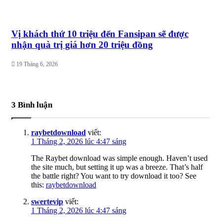
Vị khách thứ 10 triệu đến Fansipan sẽ được
nhận quà trị giá hơn 20 triệu đồng
19 Tháng 6, 2026
3 Bình luận
raybetdownload
viết:
1 Tháng 2, 2026 lúc 4:47 sáng
The Raybet download was simple enough. Haven’t used
the site much, but setting it up was a breeze. That’s half
the battle right? You want to try download it too? See
this:
raybetdownload
swertevip
viết:
1 Tháng 2, 2026 lúc 4:47 sáng