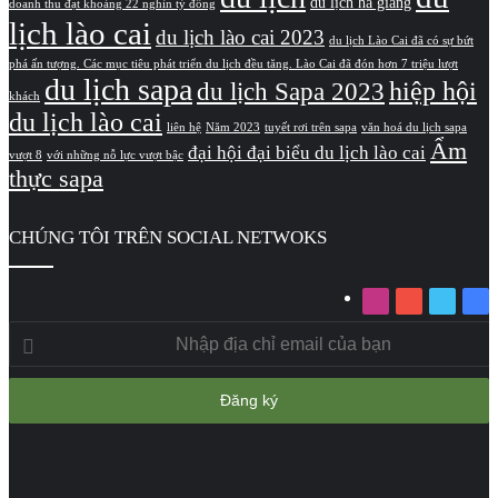
du lịch hà giang
doanh thu đạt khoảng 22 nghìn tỷ đồng
lịch lào cai
du lịch lào cai 2023
du lịch Lào Cai đã có sự bứt
phá ấn tượng. Các mục tiêu phát triển du lịch đều tăng. Lào Cai đã đón hơn 7 triệu lượt
du lịch sapa
hiệp hội
du lịch Sapa 2023
khách
du lịch lào cai
liên hệ
Năm 2023
tuyết rơi trên sapa
văn hoá du lịch sapa
Ẩm
đại hội đại biểu du lịch lào cai
vượt 8
với những nỗ lực vượt bậc
thực sapa
CHÚNG TÔI TRÊN SOCIAL NETWOKS
Instagram
YouTube
Twitter
Fa
Nhập
địa
chỉ
email
của
bạn