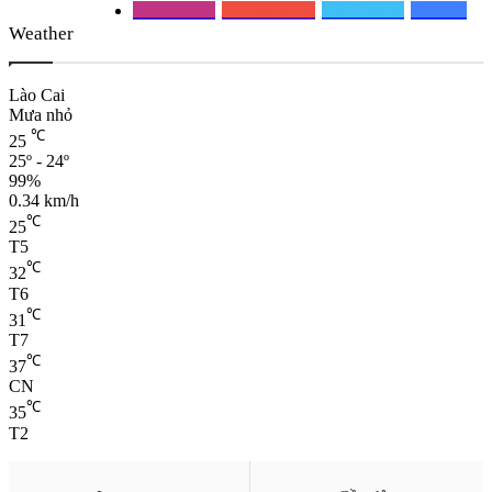
0
Followers
0
Subscribers
0
Followers
0
Mems
Weather
Lào Cai
Mưa nhỏ
℃
25
25º - 24º
99%
0.34 km/h
℃
25
T5
℃
32
T6
℃
31
T7
℃
37
CN
℃
35
T2