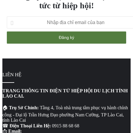
tức từ hiệp hội!
Nhập
địa
chỉ
email
của
bạn
LIÊN HỆ
TRANG THÔNG TIN ĐIỆN TỬ HIỆP HỘI DU LỊCH TỈNH
LÀO CAI.
🏠
Trụ Sở Chính:
Tầng 4, Toà nhà trung tâm phục vụ hành chính
công - Đại lộ Trần Hưng Đạo phường Nam Cường, TP Lào Cai,
tỉnh Lào Cai
☎
Điện Thoại Liên Hệ:
0915 88 68 68
📩
Email: