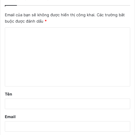
Email của bạn sẽ không được hiển thị công khai.
Các trường bắt
buộc được đánh dấu
*
B
ì
n
h
l
u
ậ
Tên
n
*
Email