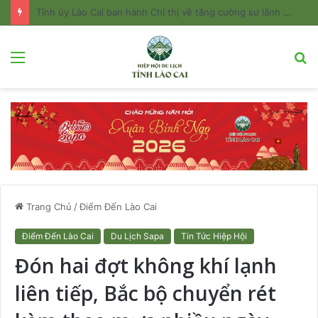
Tỉnh ủy Lào Cai ban hành Chỉ thị về tăng cường sự lãnh đạo của Đảng đối với công tác quản lý và phát triển du lịch
Menu
T
k
Trang Chủ
/
Điểm Đến Lào Cai
Điểm Đến Lào Cai
Du Lịch Sapa
Tin Tức Hiệp Hội
Đón hai đợt không khí lạnh
liên tiếp, Bắc bộ chuyển rét