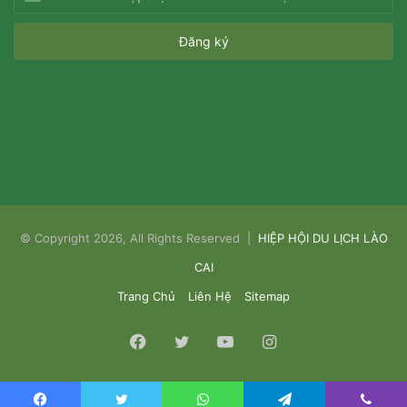
địa
chỉ
email
của
bạn
© Copyright 2026, All Rights Reserved |
HIỆP HỘI DU LỊCH LÀO
CAI
Trang Chủ
Liên Hệ
Sitemap
Facebook
Twitter
YouTube
Instagram