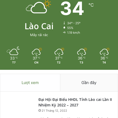
34
℃
Lào Cai
34º - 25º
55%
1.19 km/h
Mây rải rác
33
37
37
36
36
℃
℃
℃
℃
℃
T7
CN
T2
T3
T4
Lượt xem
Gần đây
Đại Hội Đại Biểu HHDL Tỉnh Lào cai Lần II
Nhiệm Kỳ 2022 – 2027
21 Tháng 12, 2022