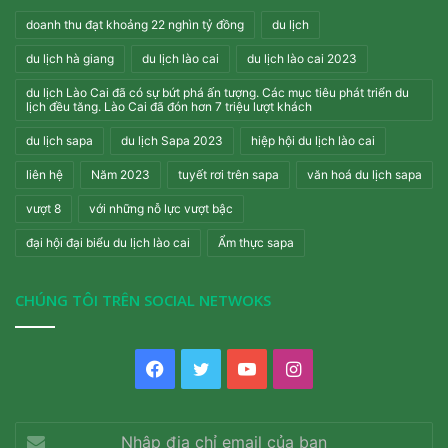
doanh thu đạt khoảng 22 nghìn tỷ đồng
du lịch
du lịch hà giang
du lịch lào cai
du lịch lào cai 2023
du lịch Lào Cai đã có sự bứt phá ấn tượng. Các mục tiêu phát triển du
lịch đều tăng. Lào Cai đã đón hơn 7 triệu lượt khách
du lịch sapa
du lịch Sapa 2023
hiệp hội du lịch lào cai
liên hệ
Năm 2023
tuyết rơi trên sapa
văn hoá du lịch sapa
vượt 8
với những nỗ lực vượt bậc
đại hội đại biểu du lịch lào cai
Ẩm thực sapa
CHÚNG TÔI TRÊN SOCIAL NETWOKS
Facebook
Twitter
YouTube
Instagram
Nhập