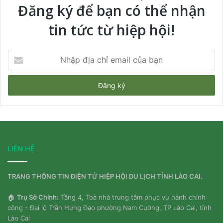
Đăng ký để bạn có thể nhận
tin tức từ hiệp hội!
Nhập
địa
chỉ
email
của
bạn
LIÊN HỆ
TRANG THÔNG TIN ĐIỆN TỬ HIỆP HỘI DU LỊCH TỈNH LÀO CAI.
🏠
Trụ Sở Chính:
Tầng 4, Toà nhà trung tâm phục vụ hành chính
công - Đại lộ Trần Hưng Đạo phường Nam Cường, TP Lào Cai, tỉnh
Lào Cai