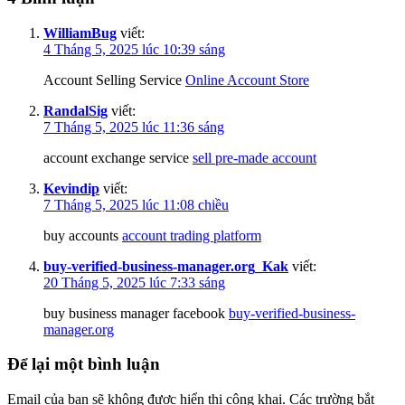
WilliamBug
viết:
4 Tháng 5, 2025 lúc 10:39 sáng
Account Selling Service
Online Account Store
RandalSig
viết:
7 Tháng 5, 2025 lúc 11:36 sáng
account exchange service
sell pre-made account
Kevindip
viết:
7 Tháng 5, 2025 lúc 11:08 chiều
buy accounts
account trading platform
buy-verified-business-manager.org_Kak
viết:
20 Tháng 5, 2025 lúc 7:33 sáng
buy business manager facebook
buy-verified-business-
manager.org
Để lại một bình luận
Email của bạn sẽ không được hiển thị công khai.
Các trường bắt