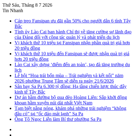
Thứ Sáu, Tháng 8 7 2026
Tin Nhanh
Cáp treo Fansipan ưu đãi gần 50% cho người dân 6 tỉnh Tây
Bắc
Tỉnh ủy Lào Cai ban hành Chỉ thị về tăng cường sự lãnh đạo
của Đảng đối với công tác quản lý và phát triển du lịch
Vị khách thứ 10 triệu tại Fansipan nhận phần quà trị giá hơn
20 triệu đồng
Vị khách thứ 10 triệu đến Fansipan sẽ được nhận quà trị giá
hơn 20 triệu đồng
Lào Cai xây dựng ‘điểm đến an toàn’, tạo đà tăng trưởng du
lịch
Lễ hội “Hoa trái bốn mùa – Trải nghiệm và kết nối” năm
2026 phường Trung Tâm sẽ diễn ra ngày 21/6/2026
Sân bay Sa Pa 6.300 tỷ đồng: Hạ tầng chiến lược thúc đẩy
kinh tế Tây Bắc
Dự án hầm đường bộ qua đèo Hoàng Liên: Sắp khởi động
khoan hầm xuyên núi dài nhất Việt Nam
Tạm biệt nắng nóng, khám phá những trải nghiệm “không
đâu có” tại “ốc đảo mát lạnh” Sa Pa
Ông Tô Ngọc Liễn làm Bí thư phường Sa Pa
Sidebar
Instagram