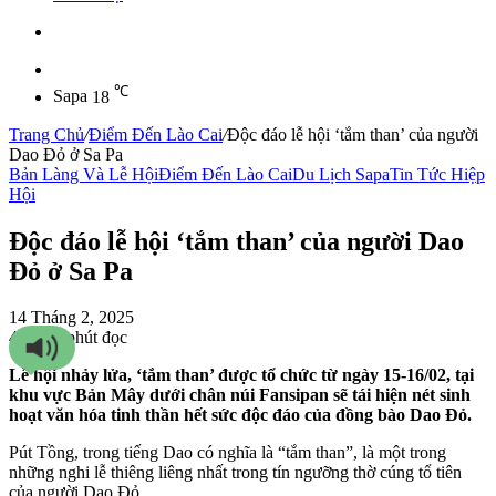
Sidebar
℃
Sapa
18
Trang Chủ
/
Điểm Đến Lào Cai
/
Độc đáo lễ hội ‘tắm than’ của người
Dao Đỏ ở Sa Pa
Bản Làng Và Lễ Hội
Điểm Đến Lào Cai
Du Lịch Sapa
Tin Tức Hiệp
Hội
Độc đáo lễ hội ‘tắm than’ của người Dao
Đỏ ở Sa Pa
14 Tháng 2, 2025
4
167
2 phút đọc
Lễ hội nhảy lửa, ‘tắm than’ được tổ chức từ ngày 15-16/02, tại
khu vực Bản Mây dưới chân núi Fansipan sẽ tái hiện nét sinh
hoạt văn hóa tinh thần hết sức độc đáo của đồng bào Dao Đỏ.
Pút Tồng, trong tiếng Dao có nghĩa là “tắm than”, là một trong
những nghi lễ thiêng liêng nhất trong tín ngưỡng thờ cúng tổ tiên
của người Dao Đỏ.