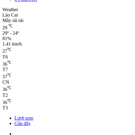
Weather
Lào Cai
Mây rải rác
℃
29
29º - 24º
81%
1.41 km/h
℃
27
T6
℃
36
T7
℃
37
CN
℃
36
T2
℃
36
T3
Lượt xem
Gần đây