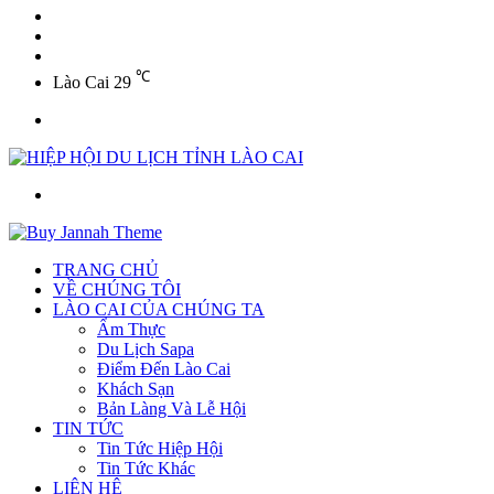
YouTube
Twitter
Facebook
℃
Lào Cai
29
Menu
Tìm
kiếm
TRANG CHỦ
VỀ CHÚNG TÔI
LÀO CAI CỦA CHÚNG TA
Ẩm Thực
Du Lịch Sapa
Điểm Đến Lào Cai
Khách Sạn
Bản Làng Và Lễ Hội
TIN TỨC
Tin Tức Hiệp Hội
Tin Tức Khác
LIÊN HỆ