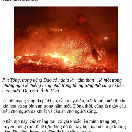
Pút Tồng, trong tiếng Dao có nghĩa là “tắm than”, là một trong
những nghi lễ thiêng liêng nhất trong tín ngưỡng thờ cúng tổ tiên
của người Dao Đỏ. Ảnh: Vivu
Lễ hội mang ý nghĩa giải hạn, cầu may mắn, sức khỏe, mưa thuận
gió hòa và sự bình an trong năm mới. Đồng thời, cũng là ngày cầu
siêu cho người đã khuất và cầu an cho người sống.
Nhân dịp này, các chàng trai, cô gái khoác lên mình trang phục
truyền thống rực rỡ, tề tựu đông đủ để trảy hội, tạo nên một không
gian đầy năng lượng và đậm đà bản sắc dân tộc.