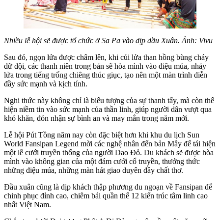
Nhiều lễ hội sẽ được tổ chức ở Sa Pa vào dịp dầu Xuân. Ảnh: Vivu
Sau đó, ngọn lửa được châm lên, khi củi lửa than hồng bùng cháy
dữ dội, các thanh niên trong bản sẽ hòa mình vào điệu múa, nhảy
lửa trong tiếng trống chiêng thúc giục, tạo nên một màn trình diễn
đầy sức mạnh và kịch tính.
Nghi thức này không chỉ là biểu tượng của sự thanh tẩy, mà còn thể
hiện niềm tin vào sức mạnh của thần linh, giúp người dân vượt qua
khó khăn, đón nhận sự bình an và may mắn trong năm mới.
Lễ hội Pút Tồng năm nay còn đặc biệt hơn khi khu du lịch Sun
World Fansipan Legend mời các nghệ nhân đến bản Mây để tái hiện
một lễ cưới truyền thống của người Dao Đỏ. Du khách sẽ được hòa
mình vào không gian của một đám cưới cổ truyền, thưởng thức
những điệu múa, những màn hát giao duyên đầy chất thơ.
Đầu xuân cũng là dịp khách thập phương du ngoạn về Fansipan để
chinh phục đỉnh cao, chiêm bái quần thể 12 kiến trúc tâm linh cao
nhất Việt Nam.