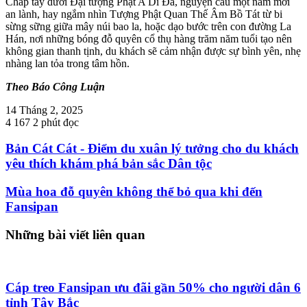
Chắp tay dưới Đại tượng Phật A Di Đà, nguyện cầu một năm mới
an lành, hay ngắm nhìn Tượng Phật Quan Thế Âm Bồ Tát từ bi
sừng sững giữa mây núi bao la, hoặc dạo bước trên con đường La
Hán, nơi những bóng đỗ quyên cổ thụ hàng trăm năm tuổi tạo nên
không gian thanh tịnh, du khách sẽ cảm nhận được sự bình yên, nhẹ
nhàng lan tỏa trong tâm hồn.
Theo Báo Công Luận
14 Tháng 2, 2025
4
167
2 phút đọc
Bản Cát Cát - Điểm du xuân lý tưởng cho du khách
yêu thích khám phá bản sắc Dân tộc
Mùa hoa đỗ quyên không thể bỏ qua khi đến
Fansipan
Những bài viết liên quan
Cáp treo Fansipan ưu đãi gần 50% cho người dân 6
tỉnh Tây Bắc