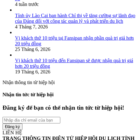
4 tuần trước
Tỉnh ủy Lào Cai ban hành Chỉ thị về tăng cường sự lãnh đạo
của Đảng đối với công tác quản lý và phát triển du lịch
4 Tháng 7, 2026
Vị khách thứ 10 triệu tại Fansipan nhận phần quà trị giá hơn
20 triệu đồng
25 Tháng 6, 2026
Vị khách thứ 10 triệu đến Fansipan sẽ được nhận quà trị giá
hơn 20 triệu đồng
19 Tháng 6, 2026
Nhận thông tin từ hiệp hội
Nhận tin tức từ hiệp hội
Đăng ký để bạn có thể nhận tin tức từ hiệp hội!
Nhập
địa
chỉ
LIÊN HỆ
email
TRANG THÔNG TIN ĐIỆN TỬ HIỆP HỘI DU LỊCH TỈNH