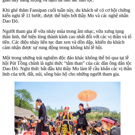
Khi ghé thăm Fansipan cuối tuần này, du khách sẽ có cơ hội chứng
kiến nghi lễ 11 bước, được thể hiện bởi thầy Mo và các nghệ nhân
Dao Đỏ.
Người tham gia lễ vừa nhảy múa trong âm nhạc, vừa xưng tụng
thần linh, thể hiện lòng thành kính cao nhất đối với các vị thần và tổ
tiên. Các điệu nhảy liên tục đan xen và dồn dập, khiến du khách
cảm nhận được sự rung động trong không khí lễ hội.
Một trong những trải nghiệm độc đáo khác không thể bỏ qua tại lễ
hội Pút Tồng chính là nghi thức “tắm than” của các đàn ông dân tộc
Dao Đỏ. Nghi thức bắt đầu khi thầy Mo làm lễ cầu khấn các vị thần
linh của trời, đất, núi, sông bảo hộ cho những người tham gia.