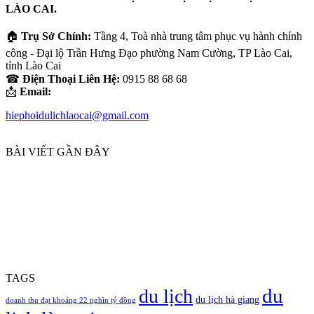
của
LÀO CAI.
bạn
🏠
Trụ Sở Chính:
Tầng 4, Toà nhà trung tâm phục vụ hành chính
công - Đại lộ Trần Hưng Đạo phường Nam Cường, TP Lào Cai,
tỉnh Lào Cai
☎
Điện Thoại Liên Hệ:
0915 88 68 68
📩
Email:
hiephoidulichlaocai@gmail.com
BÀI VIẾT GẦN ĐÂY
TAGS
du
du lịch
du lịch hà giang
doanh thu đạt khoảng 22 nghìn tỷ đồng