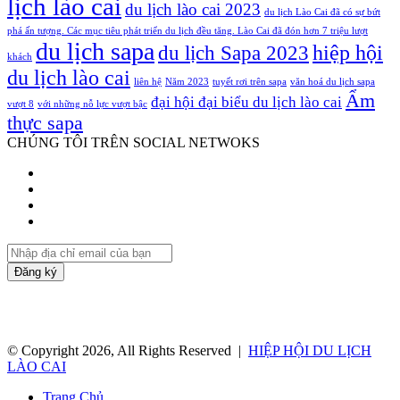
lịch lào cai
du lịch lào cai 2023
du lịch Lào Cai đã có sự bứt
phá ấn tượng. Các mục tiêu phát triển du lịch đều tăng. Lào Cai đã đón hơn 7 triệu lượt
du lịch sapa
hiệp hội
du lịch Sapa 2023
khách
du lịch lào cai
liên hệ
Năm 2023
tuyết rơi trên sapa
văn hoá du lịch sapa
Ẩm
đại hội đại biểu du lịch lào cai
vượt 8
với những nỗ lực vượt bậc
thực sapa
CHÚNG TÔI TRÊN SOCIAL NETWOKS
Facebook
Twitter
YouTube
Instagram
Nhập
địa
chỉ
email
của
bạn
© Copyright 2026, All Rights Reserved |
HIỆP HỘI DU LỊCH
LÀO CAI
Trang Chủ