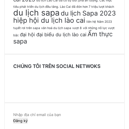
du lịch Lào Cai đã có sự bứt phá ấn tượng. Các mục
tiêu phát triển du lịch đều tăng. Lào Cai đã đón hơn 7 triệu lượt khách
du lịch sapa
du lịch Sapa 2023
hiệp hội du lịch lào cai
liên hệ
Năm 2023
tuyết rơi trên sapa
văn hoá du lịch sapa
vượt 8
với những nỗ lực vượt
Ẩm thực
đại hội đại biểu du lịch lào cai
bậc
sapa
CHÚNG TÔI TRÊN SOCIAL NETWOKS
Facebook
Twitter
YouTube
Instagram
Nhập
địa
chỉ