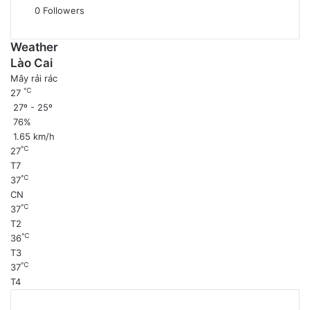
0
Followers
Weather
Lào Cai
Mây rải rác
℃
27
27º - 25º
76%
1.65 km/h
℃
27
T7
℃
37
CN
℃
37
T2
℃
36
T3
℃
37
T4