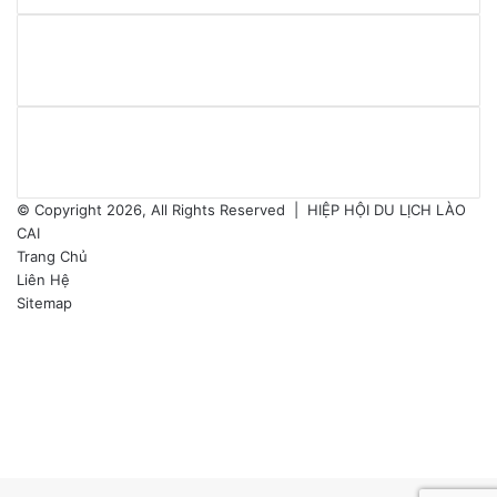
email
của
bạn
© Copyright 2026, All Rights Reserved |
HIỆP HỘI DU LỊCH LÀO
CAI
Trang Chủ
Liên Hệ
Sitemap
Facebook
Twitter
YouTube
Instagram
Facebook
Twitter
Messenger
Messenger
Chia
Facebook
Twitter
WhatsApp
sẻ
Telegram
Viber
Back
qua
to
email