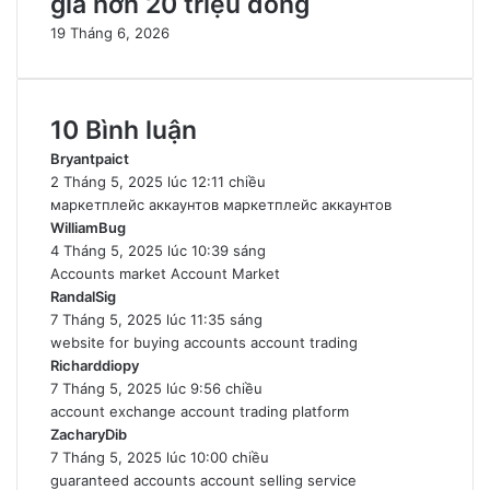
giá hơn 20 triệu đồng
19 Tháng 6, 2026
10 Bình luận
Bryantpaict
v
2 Tháng 5, 2025 lúc 12:11 chiều
i
маркетплейс аккаунтов
ế
маркетплейс аккаунтов
WilliamBug
v
t
4 Tháng 5, 2025 lúc 10:39 sáng
i
:
Accounts market
ế
Account Market
RandalSig
v
t
7 Tháng 5, 2025 lúc 11:35 sáng
i
:
website for buying accounts
ế
account trading
Richarddiopy
t
v
7 Tháng 5, 2025 lúc 9:56 chiều
:
i
account exchange
ế
account trading platform
ZacharyDib
v
t
7 Tháng 5, 2025 lúc 10:00 chiều
i
:
guaranteed accounts
ế
account selling service