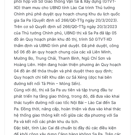
phối hợp với Sở Giao thông Vận tải & Xây dựng (GTVT-
XD) tham mưu cho UBND tỉnh Lào Cai trình Thủ tướng
Chính phủ phê duyệt quy hoạch chung Khu du lịch quốc
gia Sa Pa (Quyết định số 266/QĐ-TTg ngày 20/3/2023).
Trên cơ sở Quyết định số 266/QĐ-TTg ngày 20/3/2023
của Thủ tướng Chính phủ, UBND thị xã Sa Pa đã lập 05
đồ án Quy hoạch phân khu đô thị, trình Sở GTVT-XD
thẩm định và UBND tỉnh phê duyệt. Đã phê duyệt, công
bố 06 đồ án quy hoạch chung của các xã Liên Minh,
Mường Bo, Trung Chải, Thanh Bình, Ngũ Chỉ Sơn và
Hoàng Liên. Hiện đang hoàn thiện phương án Quy hoạch
04 đồ án để thỏa thuận và phê duyệt theo quy định;
Quy hoạch chi tiết Khu dân cư Sả Xéng (dọc hai bên
đường kết nối Tả Phìn – Móng Sến).
Cùng với đó, thị xã Sa Pa ưu tiên và tập trung đầu tư
phát triển hạ tầng giao thông, trong đó, đã đưa vào khai
thác tuyến đường nối cao tốc Nội Bài – Lào Cai đến Sa
Pa. Đồng thời, nâng cấp, hoàn thiện và đưa vào khai thác
hệ thống giao thông kết nối giữa các địa phương với Sa
Pa và kết nối các phân khu du lịch.
Đặc biệt, tỉnh Lào Cai đã chuẩn bị đầy đủ các điều kiện
để khởi công xây dựng Cảng hàng không Sa Pa. Trên các