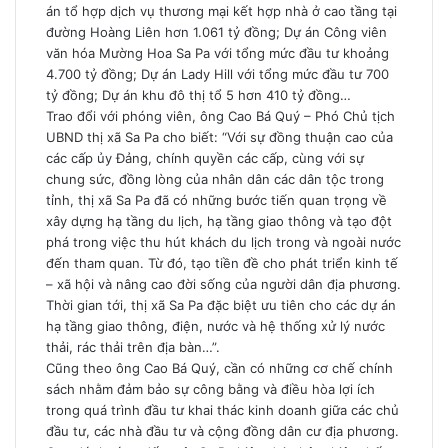
án tổ hợp dịch vụ thương mại kết hợp nhà ở cao tầng tại
đường Hoàng Liên hơn 1.061 tỷ đồng; Dự án Công viên
văn hóa Mường Hoa Sa Pa với tổng mức đầu tư khoảng
4.700 tỷ đồng; Dự án Lady Hill với tổng mức đầu tư 700
tỷ đồng; Dự án khu đô thị tổ 5 hơn 410 tỷ đồng…
Trao đổi với phóng viên, ông Cao Bá Quý – Phó Chủ tịch
UBND thị xã Sa Pa cho biết: “Với sự đồng thuận cao của
các cấp ủy Đảng, chính quyền các cấp, cùng với sự
chung sức, đồng lòng của nhân dân các dân tộc trong
tỉnh, thị xã Sa Pa đã có những bước tiến quan trọng về
xây dựng hạ tầng du lịch, hạ tầng giao thông và tạo đột
phá trong việc thu hút khách du lịch trong và ngoài nước
đến tham quan. Từ đó, tạo tiền đề cho phát triển kinh tế
– xã hội và nâng cao đời sống của người dân địa phương.
Thời gian tới, thị xã Sa Pa đặc biệt ưu tiên cho các dự án
hạ tầng giao thông, điện, nước và hệ thống xử lý nước
thải, rác thải trên địa bàn…”.
Cũng theo ông Cao Bá Quý, cần có những cơ chế chính
sách nhằm đảm bảo sự công bằng và điều hòa lợi ích
trong quá trình đầu tư khai thác kinh doanh giữa các chủ
đầu tư, các nhà đầu tư và cộng đồng dân cư địa phương.