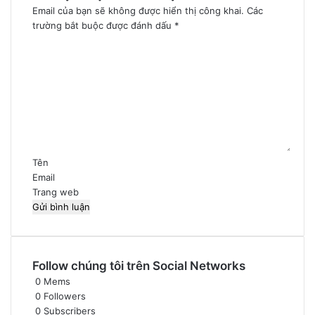
Email của bạn sẽ không được hiển thị công khai.
Các
trường bắt buộc được đánh dấu
*
B
ì
n
h
l
u
ậ
n
*
Tên
Email
Trang web
Follow chúng tôi trên Social Networks
0
Mems
0
Followers
0
Subscribers