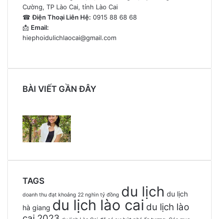
Cường, TP Lào Cai, tỉnh Lào Cai
☎
Điện Thoại Liên Hệ:
0915 88 68 68
📩
Email:
hiephoidulichlaocai@gmail.com
BÀI VIẾT GẦN ĐÂY
TAGS
du lịch
du lịch
doanh thu đạt khoảng 22 nghìn tỷ đồng
du lịch lào cai
du lịch lào
hà giang
cai 2023