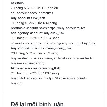
Kevindip
v
t
7 Tháng 5, 2025 lúc 11:07 chiều
i
:
sell account
ế
account market
buy-accounts.live_Kak
t
v
11 Tháng 5, 2025 lúc 4:41 sáng
:
i
profitable account sales
ế
https://buy-accounts.live
ads-agency-account-buy.click_Kak
t
v
19 Tháng 5, 2025 lúc 10:34 sáng
:
i
adwords account for sale
ads-agency-account-buy.click
ế
buy-verified-business-manager.org_Kak
t
v
20 Tháng 5, 2025 lúc 7:33 sáng
:
i
buy verified business manager facebook
ế
buy-verified-
business-manager.org
t
tiktok-ads-account-buy.org_Kak
v
:
21 Tháng 5, 2025 lúc 11:37 sáng
i
buy tiktok ads account
https://tiktok-ads-account-
ế
buy.org
t
:
Để lại một bình luận