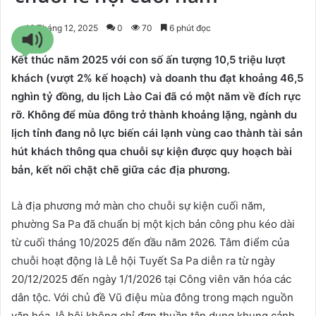
16 Tháng 12, 2025
0
70
6 phút đọc
Kết thúc năm 2025 với con số ấn tượng 10,5 triệu lượt
khách (vượt 2% kế hoạch) và doanh thu đạt khoảng 46,5
nghìn tỷ đồng, du lịch Lào Cai đã có một năm về đích rực
rỡ. Không để mùa đông trở thành khoảng lặng, ngành du
lịch tỉnh đang nỗ lực biến cái lạnh vùng cao thành tài sản
hút khách thông qua chuỗi sự kiện được quy hoạch bài
bản, kết nối chặt chẽ giữa các địa phương.
Là địa phương mở màn cho chuỗi sự kiện cuối năm,
phường Sa Pa đã chuẩn bị một kịch bản công phu kéo dài
từ cuối tháng 10/2025 đến đầu năm 2026. Tâm điểm của
chuỗi hoạt động là Lễ hội Tuyết Sa Pa diễn ra từ ngày
20/12/2025 đến ngày 1/1/2026 tại Công viên văn hóa các
dân tộc. Với chủ đề Vũ điệu mùa đông trong mạch nguồn
văn hóa, lễ hội không chỉ đơn thuần tận dụng khung cảnh