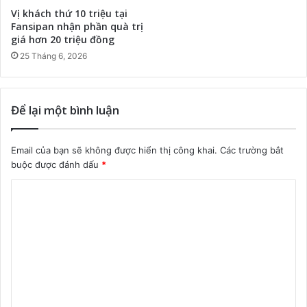
Vị khách thứ 10 triệu tại
Fansipan nhận phần quà trị
giá hơn 20 triệu đồng
25 Tháng 6, 2026
Để lại một bình luận
Email của bạn sẽ không được hiển thị công khai.
Các trường bắt
buộc được đánh dấu
*
B
ì
n
h
l
u