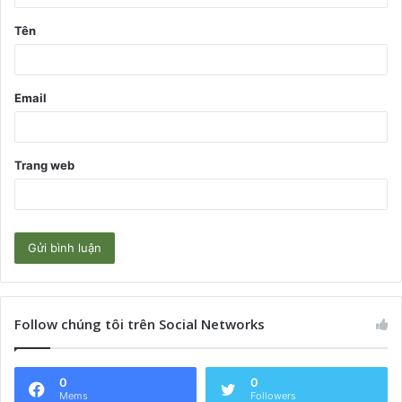
ậ
Tên
n
*
Email
Trang web
Follow chúng tôi trên Social Networks
0
0
Mems
Followers