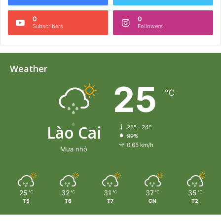
0
0
Subscribers
Followers
Weather
25
℃
Lào Cai
25º - 24º
99%
0.65 km/h
Mưa nhỏ
25
32
31
37
35
℃
℃
℃
℃
℃
T5
T6
T7
CN
T2