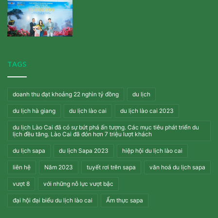
TAGS
doanh thu đạt khoảng 22 nghìn tỷ đồng
du lịch
du lịch hà giang
du lịch lào cai
du lịch lào cai 2023
du lịch Lào Cai đã có sự bứt phá ấn tượng. Các mục tiêu phát triển du
lịch đều tăng. Lào Cai đã đón hơn 7 triệu lượt khách
du lịch sapa
du lịch Sapa 2023
hiệp hội du lịch lào cai
liên hệ
Năm 2023
tuyết rơi trên sapa
văn hoá du lịch sapa
vượt 8
với những nỗ lực vượt bậc
đại hội đại biểu du lịch lào cai
Ẩm thực sapa