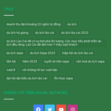
TAGS
doanh thu đạt khoảng 22 nghìn tỷ đồng
du lịch
du lịch hà giang
du lịch lào cai
du lịch lào cai 2023
du lịch Lào Cai đã có sự bứt phá ấn tượng. Các mục tiêu phát triển du
lịch đều tăng. Lào Cai đã đón hơn 7 triệu lượt khách
du lịch sapa
du lịch Sapa 2023
hiệp hội du lịch lào cai
liên hệ
Năm 2023
tuyết rơi trên sapa
văn hoá du lịch sapa
vượt 8
với những nỗ lực vượt bậc
đại hội đại biểu du lịch lào cai
Ẩm thực sapa
CHÚNG TÔI TRÊN SOCIAL NETWOKS
Facebook
Twitter
YouTube
Instagram