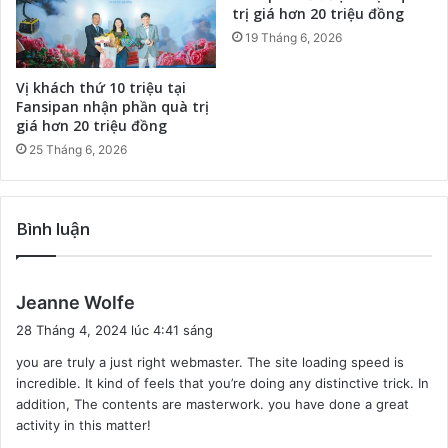
trị giá hơn 20 triệu đồng
19 Tháng 6, 2026
Vị khách thứ 10 triệu tại
Fansipan nhận phần quà trị
giá hơn 20 triệu đồng
25 Tháng 6, 2026
Bình luận
v
Jeanne Wolfe
i
28 Tháng 4, 2024 lúc 4:41 sáng
ế
you are truly a just right webmaster. The site loading speed is
t
incredible. It kind of feels that you’re doing any distinctive trick. In
:
addition, The contents are masterwork. you have done a great
activity in this matter!