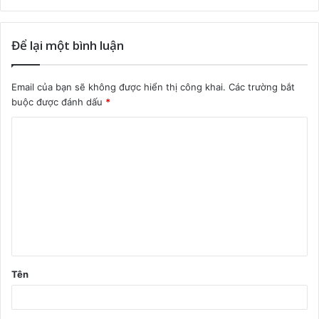
Để lại một bình luận
Email của bạn sẽ không được hiển thị công khai.
Các trường bắt
buộc được đánh dấu
*
B
ì
n
h
l
u
ậ
Tên
n
*