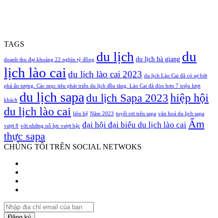
TAGS
du
du lịch
du lịch hà giang
doanh thu đạt khoảng 22 nghìn tỷ đồng
lịch lào cai
du lịch lào cai 2023
du lịch Lào Cai đã có sự bứt
phá ấn tượng. Các mục tiêu phát triển du lịch đều tăng. Lào Cai đã đón hơn 7 triệu lượt
du lịch sapa
hiệp hội
du lịch Sapa 2023
khách
du lịch lào cai
liên hệ
Năm 2023
tuyết rơi trên sapa
văn hoá du lịch sapa
Ẩm
đại hội đại biểu du lịch lào cai
vượt 8
với những nỗ lực vượt bậc
thực sapa
CHÚNG TÔI TRÊN SOCIAL NETWOKS
Facebook
Twitter
YouTube
Instagram
Nhập
địa