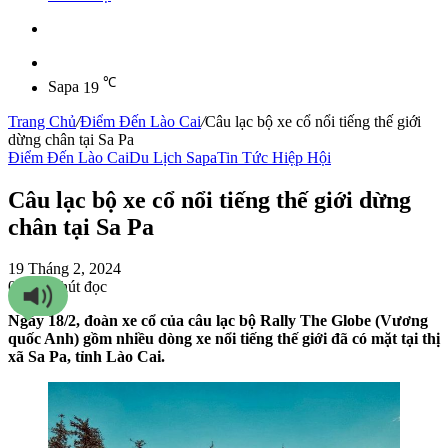
Sidebar
℃
Sapa
19
Trang Chủ
/
Điểm Đến Lào Cai
/
Câu lạc bộ xe cổ nổi tiếng thế giới
dừng chân tại Sa Pa
Điểm Đến Lào Cai
Du Lịch Sapa
Tin Tức Hiệp Hội
Câu lạc bộ xe cổ nổi tiếng thế giới dừng
chân tại Sa Pa
19 Tháng 2, 2024
0
80
2 phút đọc
Ngày 18/2, đoàn xe cổ của câu lạc bộ Rally The Globe (Vương
quốc Anh) gồm nhiều dòng xe nổi tiếng thế giới đã có mặt tại thị
xã Sa Pa, tỉnh Lào Cai.