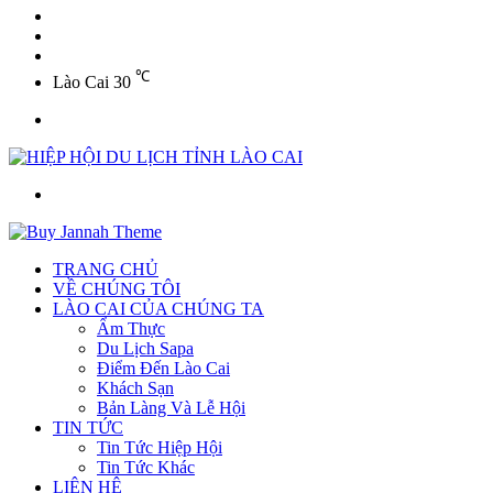
YouTube
Twitter
Facebook
℃
Lào Cai
30
Menu
Tìm
kiếm
TRANG CHỦ
VỀ CHÚNG TÔI
LÀO CAI CỦA CHÚNG TA
Ẩm Thực
Du Lịch Sapa
Điểm Đến Lào Cai
Khách Sạn
Bản Làng Và Lễ Hội
TIN TỨC
Tin Tức Hiệp Hội
Tin Tức Khác
LIÊN HỆ