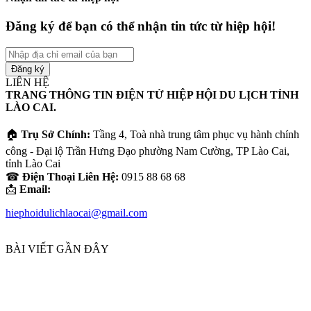
Đăng ký để bạn có thể nhận tin tức từ hiệp hội!
Nhập
địa
chỉ
LIÊN HỆ
email
TRANG THÔNG TIN ĐIỆN TỬ HIỆP HỘI DU LỊCH TỈNH
của
LÀO CAI.
bạn
🏠
Trụ Sở Chính:
Tầng 4, Toà nhà trung tâm phục vụ hành chính
công - Đại lộ Trần Hưng Đạo phường Nam Cường, TP Lào Cai,
tỉnh Lào Cai
☎
Điện Thoại Liên Hệ:
0915 88 68 68
📩
Email:
hiephoidulichlaocai@gmail.com
BÀI VIẾT GẦN ĐÂY