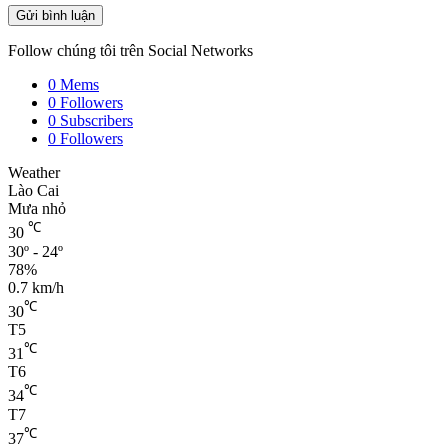
Follow chúng tôi trên Social Networks
0
Mems
0
Followers
0
Subscribers
0
Followers
Weather
Lào Cai
Mưa nhỏ
℃
30
30º - 24º
78%
0.7 km/h
℃
30
T5
℃
31
T6
℃
34
T7
℃
37