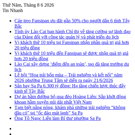
Thứ Năm, Tháng 8 6 2026
Tin Nhanh
Cáp treo Fansipan ưu đãi gần 50% cho người dân 6 tỉnh Tây
Bắc
Tỉnh ủy Lào Cai ban hành Chỉ thị về tăng cường sự lãnh đạo
của Đảng đối với công tác quản lý và phát triển du lịch
Vị khách thứ 10 triệu tại Fansipan nhận phần quà trị giá hơn
20 triệu đồng
Vị khách thứ 10 triệu đến Fansipan sẽ được nhận quà trị giá
hơn 20 triệu đồng
Lào Cai xây dựng ‘điểm đến an toàn’, tạo đà tăng trưởng du
lịch
Lễ hội “Hoa trái bốn mùa – Trải nghiệm và kết nối” năm
2026 phường Trung Tâm sẽ diễn ra ngày 21/6/2026
Sân bay Sa Pa 6.300 tỷ đồng: Hạ tầng chiến lược thúc đẩy
kinh tế Tây Bắc
Dự án hầm đường bộ qua đèo Hoàng Liên: Sắp khởi động
khoan hầm xuyên núi dài nhất Việt Nam
Tạm biệt nắng nóng, khám phá những trải nghiệm “không
đâu có” tại “ốc đảo mát lạnh” Sa Pa
Ông Tô Ngọc Liễn làm Bí thư phường Sa Pa
Sidebar
Instagram