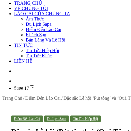
TRANG CHỦ
VỀ CHÚNG TÔI
LÀO CAI CỦA CHÚNG TA
Ẩm Thực
Du Lịch Sapa
Điểm Đến Lào Cai
Khách Sạn
Bản Làng Và Lễ Hội
TIN TỨC
Tin Tức Hiệp Hội
Tin Tức Khác
LIÊN HỆ
Sidebar
℃
Sapa
17
Trang Chủ
/
Điểm Đến Lào Cai
/
Đặc sắc Lễ hội ‘Pút tồng’ và ‘Quả 
Điểm Đến Lào Cai
Du Lịch Sapa
Tin Tức Hiệp Hội