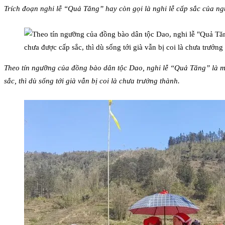
Trích đoạn nghi lễ “Quả Tăng” hay còn gọi là nghi lễ cấp sắc của n
Theo tín ngưỡng của đồng bào dân tộc Dao, nghi lễ “Quả Tăng” là mộ
sắc, thì dù sống tới già vẫn bị coi là chưa trưởng thành.