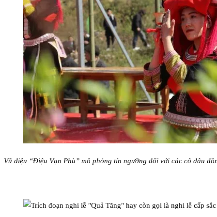
Vũ điệu “Điệu Vạn Phù” mô phỏng tín ngưỡng đối với các cô dâu đồn