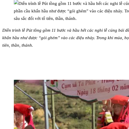
Diễn trình lễ Pút tồng gồm 11 bước và hầu hết các nghi lễ cúng bái đ
khấn hầu như được “gói ghém” vào các điệu nhảy. Trong khi múa, họ l
tiên, thần, thánh.