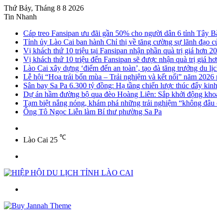
Thứ Bảy, Tháng 8 8 2026
Tin Nhanh
Cáp treo Fansipan ưu đãi gần 50% cho người dân 6 tỉnh Tây B
Tỉnh ủy Lào Cai ban hành Chỉ thị về tăng cường sự lãnh đạo của
Vị khách thứ 10 triệu tại Fansipan nhận phần quà trị giá hơn 20
Vị khách thứ 10 triệu đến Fansipan sẽ được nhận quà trị giá hơ
Lào Cai xây dựng ‘điểm đến an toàn’, tạo đà tăng trưởng du lị
Lễ hội “Hoa trái bốn mùa – Trải nghiệm và kết nối” năm 2026
Sân bay Sa Pa 6.300 tỷ đồng: Hạ tầng chiến lược thúc đẩy kin
Dự án hầm đường bộ qua đèo Hoàng Liên: Sắp khởi động khoa
Tạm biệt nắng nóng, khám phá những trải nghiệm “không đâu c
Ông Tô Ngọc Liễn làm Bí thư phường Sa Pa
Sidebar
℃
Lào Cai
25
Menu
Tìm
kiếm