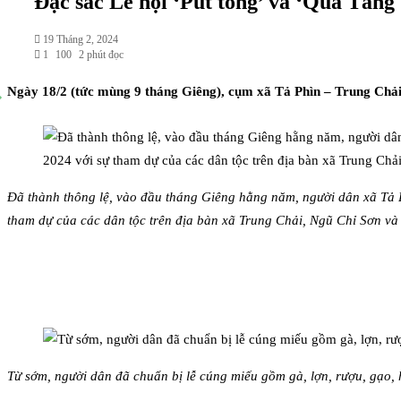
Đặc sắc Lễ hội ‘Pút tồng’ và ‘Quả Tăng
19 Tháng 2, 2024
1
100
2 phút đọc
Ngày 18/2 (tức mùng 9 tháng Giêng), cụm xã Tả Phìn – Trung Chải 
Đã thành thông lệ, vào đầu tháng Giêng hằng năm, người dân xã Tả 
tham dự của các dân tộc trên địa bàn xã Trung Chải, Ngũ Chỉ Sơn và
Từ sớm, người dân đã chuẩn bị lễ cúng miếu gồm gà, lợn, rượu, gạo,