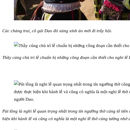
Các chàng trai, cô gái Dao đỏ xúng xính áo mới đi trẩy hội.
Thầy cúng chủ trì lễ chuẩn bị những công đoạn cần thiết cho nghi lễ 
Pút tồng là nghi lễ quan trọng nhất trong tín ngưỡng thờ cúng tổ tiê
hiện khi hành lễ và cũng có nghĩa là một nghi lễ thờ cúng tưởng nhớ đ