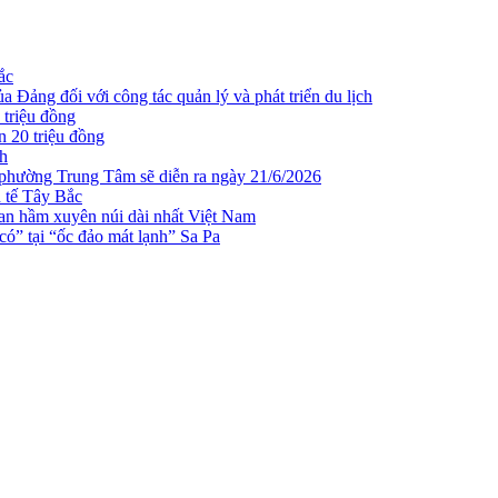
ắc
 Đảng đối với công tác quản lý và phát triển du lịch
 triệu đồng
n 20 triệu đồng
ch
 phường Trung Tâm sẽ diễn ra ngày 21/6/2026
h tế Tây Bắc
n hầm xuyên núi dài nhất Việt Nam
ó” tại “ốc đảo mát lạnh” Sa Pa