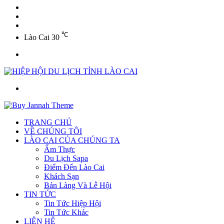
YouTube
Twitter
Facebook
℃
Lào Cai
30
Menu
Tìm
kiếm
TRANG CHỦ
VỀ CHÚNG TÔI
LÀO CAI CỦA CHÚNG TA
Ẩm Thực
Du Lịch Sapa
Điểm Đến Lào Cai
Khách Sạn
Bản Làng Và Lễ Hội
TIN TỨC
Tin Tức Hiệp Hội
Tin Tức Khác
LIÊN HỆ