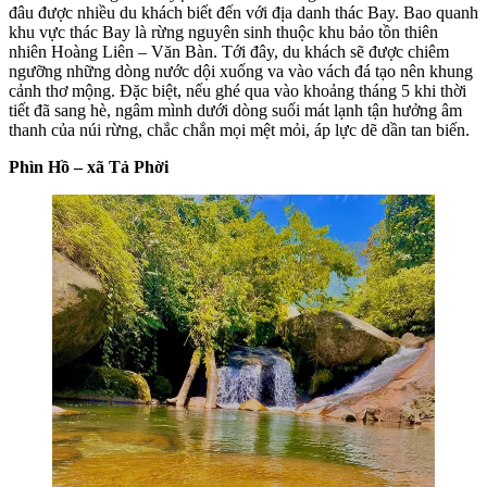
đâu được nhiều du khách biết đến với địa danh thác Bay. Bao quanh
khu vực thác Bay là rừng nguyên sinh thuộc khu bảo tồn thiên
nhiên Hoàng Liên – Văn Bàn. Tới đây, du khách sẽ được chiêm
ngưỡng những dòng nước dội xuống va vào vách đá tạo nên khung
cảnh thơ mộng. Đặc biệt, nếu ghé qua vào khoảng tháng 5 khi thời
tiết đã sang hè, ngâm mình dưới dòng suối mát lạnh tận hưởng âm
thanh của núi rừng, chắc chắn mọi mệt mỏi, áp lực dẽ dần tan biến.
Phìn Hồ – xã Tả Phời