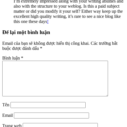
I’m extremely impressed along with your writing abilities and
also with the structure to your weblog. Is this a paid subject
matter or did you modify it your self? Either way keep up the
excellent high quality writing, it’s rare to see a nice blog like
this one these days
!
Để lại một bình luận
Email của bạn sẽ không được hiển thị công khai.
Các trường bắt
buộc được đánh dấu
*
Bình luận
*
Tên
Email
Trang web