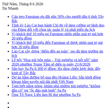
Thứ Năm, Tháng 8 6 2026
Tin Nhanh
Cáp treo Fansipan ưu đãi gần 50% cho người dân 6 tỉnh Tây
Bắc
Tỉnh ủy Lào Cai ban hành Chỉ thị về tăng cường sự lãnh đạo
của Đảng đối với công tác quản lý và phát triển du lịch
Vị khách thứ 10 triệu tại Fansipan nhận phần quà trị giá hơn
20 triệu đồng
Vị khách thứ 10 triệu đến Fansipan sẽ được nhận quà trị giá
hơn 20 triệu đồng
Lào Cai xây dựng ‘điểm đến an toàn’, tạo đà tăng trưởng du
lịch
Lễ hội “Hoa trái bốn mùa – Trải nghiệm và kết nối” năm
2026 phường Trung Tâm sẽ diễn ra ngày 21/6/2026
Sân bay Sa Pa 6.300 tỷ đồng: Hạ tầng chiến lược thúc đẩy
kinh tế Tây Bắc
Dự án hầm đường bộ qua đèo Hoàng Liên: Sắp khởi động
khoan hầm xuyên núi dài nhất Việt Nam
Tạm biệt nắng nóng, khám phá những trải nghiệm “không
đâu có” tại “ốc đảo mát lạnh” Sa Pa
Ông Tô Ngọc Liễn làm Bí thư phường Sa Pa
Sidebar
Instagram