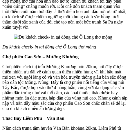
đẹp mộng mơ của hoa anh đào nở rộ khiến du khách tới đây phải
“điêu đứng” chằng muốn rời. Đồi chè đón khách tham quan vào
thời điểm cuối năm bởi đây là thời điểm hoa anh đào nở rực rỡ nhất,
du khách sẽ được chiêm ngưỡng một khung cảnh sắc hồng tươi
thắm dưới sắc xanh của đồi chè tạo nên một bức tranh Sa Pa ngày
xuân tuyệt vời.
Du khách check- in tại đồng chè Ô Long thơ mộng
Chợ phiên Cao Sơn – Mường Khương
Chợ phiên cách thị trấn Mường Khương hơn 20km, nơi đây được
thiên nhiên ưu đãi về cảnh quan thiên nhiên hùng vĩ, khí hậu mát
mẻ xen với ngôi làng cổ và văn hóa truyền thống giàu bản sắc đồng
bào dân tộc Mông, Nùng. Đây là chợ phiên nổi tiếng của vùng núi
Tây Bắc, được họp vào thứ 4 hàng tuần, cùng với đa dạng các sản
phẩm đặc trưng như vải thổ cẩm, các loại thuốc, thảo dược hay
những món ăn đặc trưng hấp dẫn của vùng núi cao. Khung cảnh tấp
nập và tràn đầy màu sắc của chợ phiên Cao Sơn chắc chắn sẽ để lại
cho du khách nhiều ấn tượng đẹp.
Thác Bay Liêm Phú – Văn Bàn
Nằm cách trung tâm huyện Văn Bàn khoảng 20km. Liêm Phú từ