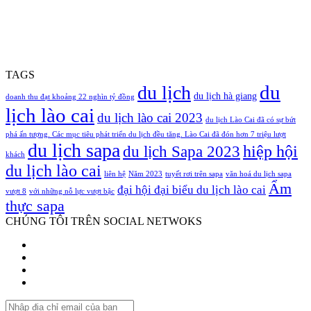
TAGS
du
du lịch
du lịch hà giang
doanh thu đạt khoảng 22 nghìn tỷ đồng
lịch lào cai
du lịch lào cai 2023
du lịch Lào Cai đã có sự bứt
phá ấn tượng. Các mục tiêu phát triển du lịch đều tăng. Lào Cai đã đón hơn 7 triệu lượt
du lịch sapa
hiệp hội
du lịch Sapa 2023
khách
du lịch lào cai
liên hệ
Năm 2023
tuyết rơi trên sapa
văn hoá du lịch sapa
Ẩm
đại hội đại biểu du lịch lào cai
vượt 8
với những nỗ lực vượt bậc
thực sapa
CHÚNG TÔI TRÊN SOCIAL NETWOKS
Facebook
Twitter
YouTube
Instagram
Nhập