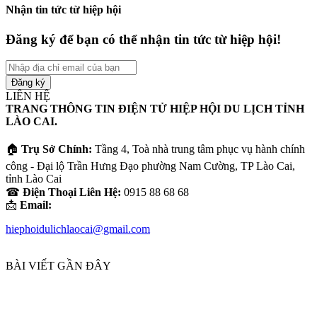
Nhận tin tức từ hiệp hội
Đăng ký để bạn có thể nhận tin tức từ hiệp hội!
Nhập
địa
chỉ
LIÊN HỆ
email
TRANG THÔNG TIN ĐIỆN TỬ HIỆP HỘI DU LỊCH TỈNH
của
LÀO CAI.
bạn
🏠
Trụ Sở Chính:
Tầng 4, Toà nhà trung tâm phục vụ hành chính
công - Đại lộ Trần Hưng Đạo phường Nam Cường, TP Lào Cai,
tỉnh Lào Cai
☎
Điện Thoại Liên Hệ:
0915 88 68 68
📩
Email:
hiephoidulichlaocai@gmail.com
BÀI VIẾT GẦN ĐÂY