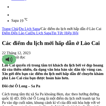
Sidebar
℃
Sapa
19
Trang Chủ
/
Du Lịch Sapa
/
Các điểm du lịch mới hấp dẫn ở Lào Cai
Điểm Đến Lào Cai
Du Lịch Sapa
Tin Tức Hiệp Hội
Các điểm du lịch mới hấp dẫn ở Lào Cai
22 Tháng 12, 2023
1
73
2 phút đọc
Lào Cai quyến rũ trong tâm trí khách du lịch bởi vẻ đẹp hoang
dã của thiên nhiên, đa dạng văn hóa bản sắc dân tộc vùng cao.
Xin gửi đến bạn các điểm du lịch mới hấp dẫn để chuyến khám
phá Lào Cai của bạn được hoàn hảo hơn.
Đồi chè Ô Long – Sa Pa
Cách trung tâm thị xã Sa Pa khoảng 8km, dọc theo hướng đường
quốc lộ 4D. Đồi chè Ô Long là một điểm du lịch mới toanh tại Sa
Pa vào dịp cuối năm, khung cảnh kì vĩ của đồi núi hòa hợp với vẻ