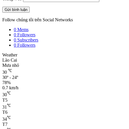
Follow chúng tôi trên Social Networks
0
Mems
0
Followers
0
Subscribers
0
Followers
Weather
Lào Cai
Mưa nhỏ
℃
30
30º - 24º
78%
0.7 km/h
℃
30
T5
℃
31
T6
℃
34
T7