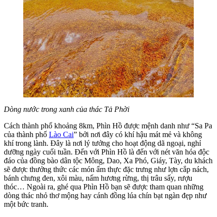
Dòng nước trong xanh của thác Tả Phời
Cách thành phố khoảng 8km, Phìn Hồ được mệnh danh như “Sa Pa
của thành phố
Lào Cai
” bởi nơi đây có khí hậu mát mẻ và không
khí trong lành. Đây là nơi lý tưởng cho hoạt động dã ngoại, nghỉ
dưỡng ngày cuối tuần. Đến với Phìn Hồ là đến với nét văn hóa độc
đáo của đồng bào dân tộc Mông, Dao, Xa Phó, Giáy, Tày, du khách
sẽ được thưởng thức các món ẩm thực đặc trưng như lợn cắp nách,
bánh chưng đen, xôi màu, nấm hương rừng, thị trâu sấy, rượu
thóc… Ngoài ra, ghé qua Phìn Hồ bạn sẽ được tham quan những
dòng thác nhỏ thơ mộng hay cánh đồng lúa chín bạt ngàn đẹp như
một bức tranh.