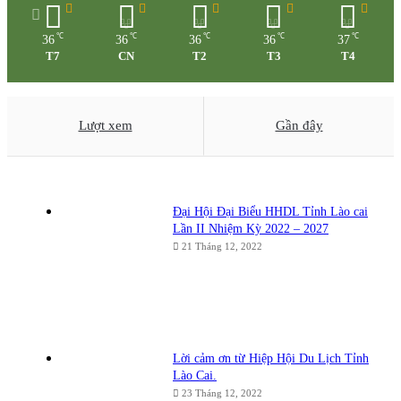
℃
℃
℃
℃
℃
36
36
36
36
37
T7
CN
T2
T3
T4
Lượt xem
Gần đây
Đại Hội Đại Biểu HHDL Tỉnh Lào cai
Lần II Nhiệm Kỳ 2022 – 2027
21 Tháng 12, 2022
Lời cảm ơn từ Hiệp Hội Du Lịch Tỉnh
Lào Cai.
23 Tháng 12, 2022