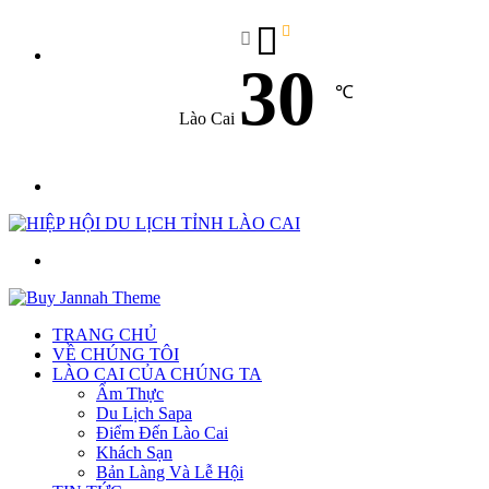
30
℃
Lào Cai
Menu
Tìm
kiếm
TRANG CHỦ
VỀ CHÚNG TÔI
LÀO CAI CỦA CHÚNG TA
Ẩm Thực
Du Lịch Sapa
Điểm Đến Lào Cai
Khách Sạn
Bản Làng Và Lễ Hội