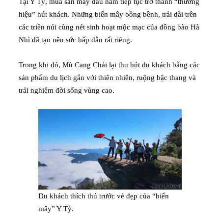
Tại Y Tý, mùa săn mây đầu năm tiếp tục trở thành “thương
hiệu” hút khách. Những biển mây bồng bềnh, trải dài trên
các triền núi cùng nét sinh hoạt mộc mạc của đồng bào Hà
Nhì đã tạo nên sức hấp dẫn rất riêng.
Trong khi đó, Mù Cang Chải lại thu hút du khách bằng các
sản phẩm du lịch gắn với thiên nhiên, ruộng bậc thang và
trải nghiệm đời sống vùng cao.
Du khách thích thú trước vẻ đẹp của “biển
mây” Y Tý.