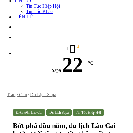
TIN TỨC
Tin Tức Hiệp Hội
Tin Tức Khác
LIÊN HỆ
Sidebar
22
℃
Sapa
Trang Chủ
/
Du Lịch Sapa
Điểm Đến Lào Cai
Du Lịch Sapa
Tin Tức Hiệp Hội
Bứt phá đầu năm, du lịch Lào Cai