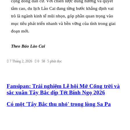
cộng đồng dân cư. Với chiến lược đúng hướng và quyết
tâm cao, du lịch Lào Cai đang từng bước khẳng định vai
trò là ngành kinh tế mũi nhọn, góp phần quan trọng vào
mục tiêu phát triển nhanh và bền vững của tỉnh trong giai
đoạn mới.
Theo Báo Lào Cai
7 Tháng 2, 2026
0
58
5 phút đọc
Fansipan: Trải nghiệm Lễ hội Mở Cổng trời và
sắc xuân Tây Bắc dịp Tết Bính Ngọ 2026
Có một 'Tây Bắc thu nhỏ' trong lòng Sa Pa