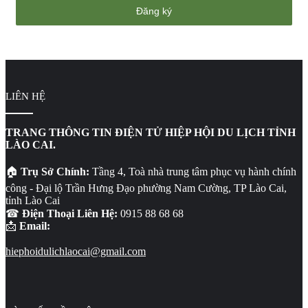
email
của
bạn
LIÊN HỆ
TRANG THÔNG TIN ĐIỆN TỬ HIỆP HỘI DU LỊCH TỈNH
LÀO CAI.
🏠
Trụ Sở Chính:
Tầng 4, Toà nhà trung tâm phục vụ hành chính
công - Đại lộ Trần Hưng Đạo phường Nam Cường, TP Lào Cai,
tỉnh Lào Cai
☎
Điện Thoại Liên Hệ:
0915 88 68 68
📩
Email:
hiephoidulichlaocai@gmail.com