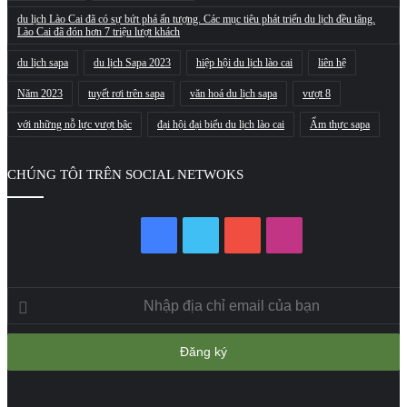
du lịch Lào Cai đã có sự bứt phá ấn tượng. Các mục tiêu phát triển du lịch đều tăng.
Lào Cai đã đón hơn 7 triệu lượt khách
du lịch sapa
du lịch Sapa 2023
hiệp hội du lịch lào cai
liên hệ
Năm 2023
tuyết rơi trên sapa
văn hoá du lịch sapa
vượt 8
với những nỗ lực vượt bậc
đại hội đại biểu du lịch lào cai
Ẩm thực sapa
CHÚNG TÔI TRÊN SOCIAL NETWOKS
Facebook
Twitter
YouTube
Instagram
Nhập
địa
chỉ
email
của
bạn