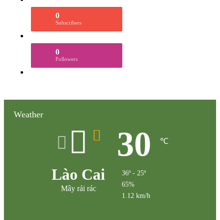
0
Subscribers
0
Followers
Weather
30
℃
Lào Cai
36º - 25º
65%
Mây rải rác
1.12 km/h