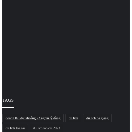
TAGS
doanh thu đạt khoảng 22 nghìn tỷ đồng
du lịch
du lịch hà giang
du lịch lào cai
du lịch lào cai 2023