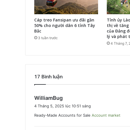
Cáp treo Fansipan ưu đãi gần
Tỉnh ủy Là
50% cho người dân 6 tỉnh Tây
thị về tăng
Bắc
của Đảng đ
lý và phát t
3 tuần trước
4 Tháng 7, 
17 Bình luận
v
WilliamBug
i
4 Tháng 5, 2025 lúc 10:51 sáng
ế
Ready-Made Accounts for Sale
Account market
t
: