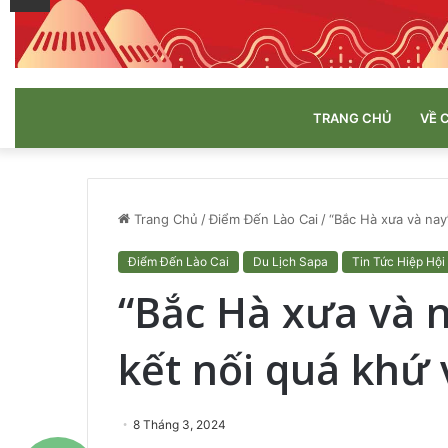
TRANG CHỦ
VỀ 
Trang Chủ
/
Điểm Đến Lào Cai
/
“Bắc Hà xưa và nay”
Điểm Đến Lào Cai
Du Lịch Sapa
Tin Tức Hiệp Hội
“Bắc Hà xưa và n
kết nối quá khứ 
8 Tháng 3, 2024