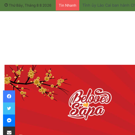
Tỉnh ủy Lào Cai ban hành Ch
Thứ Bảy, Tháng 8 8 2026
Tin Nhanh
Facebook
Twitter
Messenger
Chia sẻ qua email