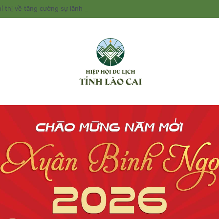
ỉ thị về tăng cường sự lãnh đạo của Đảng đối với công tác quản lý và phá