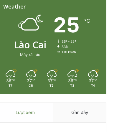
Weather
25
℃
Lào Cai
36º - 25º
83%
1.18 km/h
Mây rải rác
36
37
37
36
37
℃
℃
℃
℃
℃
T7
CN
T2
T3
T4
Lượt xem
Gần đây