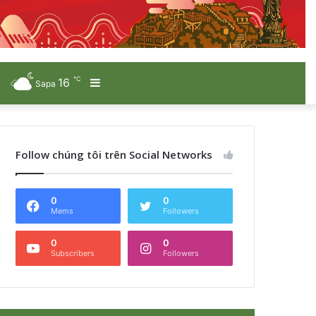
℃
16
Sidebar
Sapa
Follow chúng tôi trên Social Networks
0
0
Mems
Followers
0
0
Subscribers
Followers