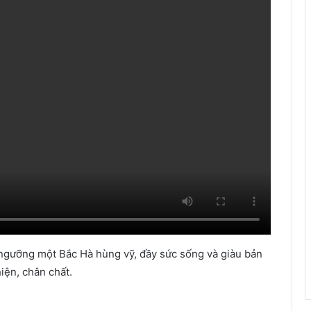
ngưỡng một Bắc Hà hùng vỹ, đầy sức sống và giàu bản
iện, chân chất.