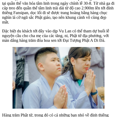
tại quần thể văn hóa tâm linh trong ngày chính lễ 30-8. Từ nhà ga đi
cáp treo đến quần thể tâm linh trải dài từ độ cao 2.900m lên tới đỉnh
thiêng Fansipan, dọc lối đi sẽ được trang hoàng bằng hàng chục
nghìn lá cờ ngũ sắc Phật giáo, tạo nên khung cảnh vô cùng đẹp
mắt.
Đặc biệt du khách tới đây vào dịp Vu Lan có thể tham dự buổi lễ
nguyện cầu cho cha mẹ của các tăng, ni, Phật tử địa phương, với
màn dâng hàng trăm đóa hoa sen tới Đại Tượng Phật A Di Đà.
Hàng trăm Phật tử, trong đó có cả những bạn nhỏ về đỉnh thiêng