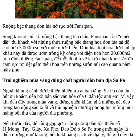
Ruộng bậc thang dơn lúa nở rực trời Fansipan.
Song không chỉ có ruộng bậc thang lúa chín, Fansipan còn “chiêu
đãi” du khách với những thửa ruộng bậc thang hoa dơn lúa tại độ
cao hơn 3.000m so với mực nước biển. Dơn lúa, loài hoa được nhập
khẩu nay đã được ươm trồng kỳ công với diện tích hơn 20.000m2
trên đỉnh thiêng Fansipan, để mỗi độ thu về lại rủ nhau khoe sắc đỏ
cam rực rỡ, dệt gấm thêu hoa trên những sườn núi cao quanh năm
mây phủ.
Trải nghiệm mùa vàng đúng chất người dân bản địa Sa Pa
Ngoài khung cảnh được thiên nhiên ưu ái ban tặng, Sa Pa còn thu
hút du khách đến bởi bản sắc văn hóa của 6 dân tộc anh em. Vì vậy
khi đến đây trong mùa vàng, đừng quên khám phá những nét đẹp
trong lao động sản xuất và trải nghiệm những phong tục mừng mùa
màng bội thu của người địa phương.
Nếu trước đây, để cùng gặp gỡ 5 cộng đồng dân tộc thiểu số
H’Mong, Tày, Giáy, Xa Phó, Dao Đỏ ở Sa Pa trong một ngày là
điều dường như không thể do khoảng cách về địa lý, thì giờ đây đã