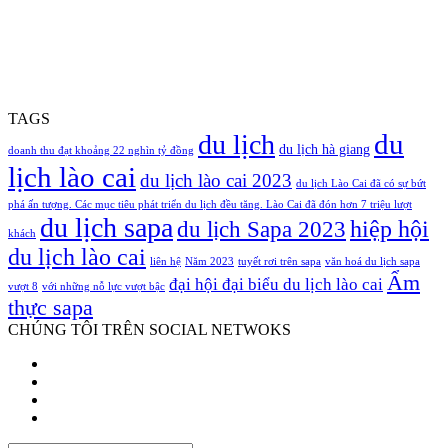
TAGS
du
du lịch
du lịch hà giang
doanh thu đạt khoảng 22 nghìn tỷ đồng
lịch lào cai
du lịch lào cai 2023
du lịch Lào Cai đã có sự bứt
phá ấn tượng. Các mục tiêu phát triển du lịch đều tăng. Lào Cai đã đón hơn 7 triệu lượt
du lịch sapa
hiệp hội
du lịch Sapa 2023
khách
du lịch lào cai
liên hệ
Năm 2023
tuyết rơi trên sapa
văn hoá du lịch sapa
Ẩm
đại hội đại biểu du lịch lào cai
vượt 8
với những nỗ lực vượt bậc
thực sapa
CHÚNG TÔI TRÊN SOCIAL NETWOKS
Facebook
Twitter
YouTube
Instagram