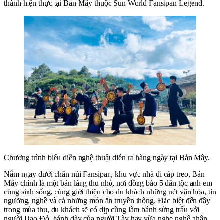
thành hiện thực tại Bản Mây thuộc Sun World Fansipan Legend.
Chương trình biểu diễn nghệ thuật diễn ra hàng ngày tại Bản Mây.
Nằm ngay dưới chân núi Fansipan, khu vực nhà đi cáp treo, Bản
Mây chính là một bản làng thu nhỏ, nơi đồng bào 5 dân tộc anh em
cùng sinh sống, cùng giới thiệu cho du khách những nét văn hóa, tín
ngưỡng, nghề và cả những món ăn truyền thống. Đặc biệt đến đây
trong mùa thu, du khách sẽ có dịp cùng làm bánh sừng trâu với
người Dao Đỏ, bánh dày của người Tày hay vừa nghe nghệ nhân