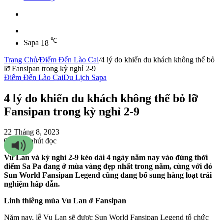
Sidebar
℃
Sapa
18
Trang Chủ
/
Điểm Đến Lào Cai
/
4 lý do khiến du khách không thể bỏ
lỡ Fansipan trong kỳ nghỉ 2-9
Điểm Đến Lào Cai
Du Lịch Sapa
4 lý do khiến du khách không thể bỏ lỡ
Fansipan trong kỳ nghỉ 2-9
22 Tháng 8, 2023
0
239
4 phút đọc
Vu Lan và kỳ nghỉ 2-9 kéo dài 4 ngày năm nay vào đúng thời
điểm Sa Pa đang ở mùa vàng đẹp nhất trong năm, cùng với đó
Sun World Fansipan Legend cũng đang bổ sung hàng loạt trải
nghiệm hấp dẫn.
Linh thiêng mùa Vu Lan ở Fansipan
Năm nay, lễ Vu Lan sẽ được Sun World Fansipan Legend tổ chức