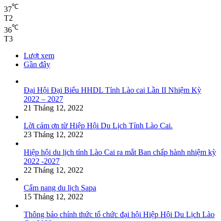
℃
37
T2
℃
36
T3
Lượt xem
Gần đây
Đại Hội Đại Biểu HHDL Tỉnh Lào cai Lần II Nhiệm Kỳ
2022 – 2027
21 Tháng 12, 2022
Lời cảm ơn từ Hiệp Hội Du Lịch Tỉnh Lào Cai.
23 Tháng 12, 2022
Hiệp hội du lịch tỉnh Lào Cai ra mắt Ban chấp hành nhiệm kỳ
2022 -2027
22 Tháng 12, 2022
Cẩm nang du lịch Sapa
15 Tháng 12, 2022
Thông báo chính thức tổ chức đại hội Hiệp Hội Du Lịch Lào