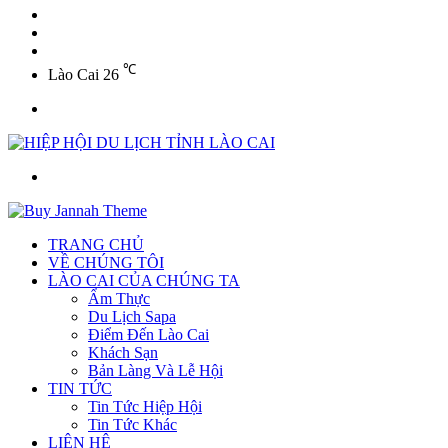
YouTube
Twitter
Facebook
℃
Lào Cai
26
Menu
Tìm
kiếm
TRANG CHỦ
VỀ CHÚNG TÔI
LÀO CAI CỦA CHÚNG TA
Ẩm Thực
Du Lịch Sapa
Điểm Đến Lào Cai
Khách Sạn
Bản Làng Và Lễ Hội
TIN TỨC
Tin Tức Hiệp Hội
Tin Tức Khác
LIÊN HỆ