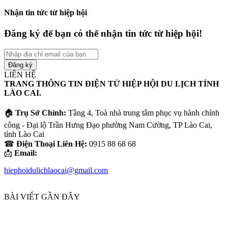
Nhận tin tức từ hiệp hội
Đăng ký để bạn có thể nhận tin tức từ hiệp hội!
Nhập
địa
chỉ
LIÊN HỆ
email
TRANG THÔNG TIN ĐIỆN TỬ HIỆP HỘI DU LỊCH TỈNH
của
LÀO CAI.
bạn
🏠
Trụ Sở Chính:
Tầng 4, Toà nhà trung tâm phục vụ hành chính
công - Đại lộ Trần Hưng Đạo phường Nam Cường, TP Lào Cai,
tỉnh Lào Cai
☎
Điện Thoại Liên Hệ:
0915 88 68 68
📩
Email:
hiephoidulichlaocai@gmail.com
BÀI VIẾT GẦN ĐÂY