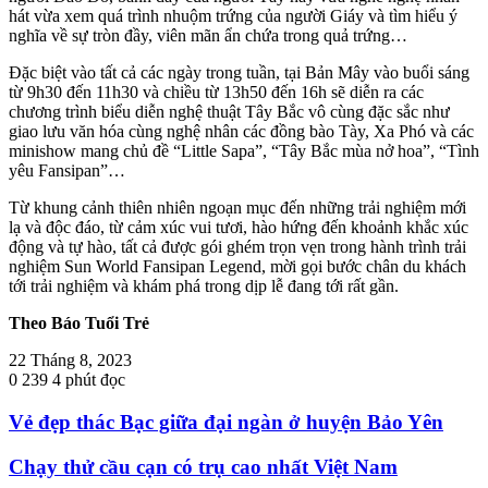
hát vừa xem quá trình nhuộm trứng của người Giáy và tìm hiểu ý
nghĩa về sự tròn đầy, viên mãn ẩn chứa trong quả trứng…
Đặc biệt vào tất cả các ngày trong tuần, tại Bản Mây vào buổi sáng
từ 9h30 đến 11h30 và chiều từ 13h50 đến 16h sẽ diễn ra các
chương trình biểu diễn nghệ thuật Tây Bắc vô cùng đặc sắc như
giao lưu văn hóa cùng nghệ nhân các đồng bào Tày, Xa Phó và các
minishow mang chủ đề “Little Sapa”, “Tây Bắc mùa nở hoa”, “Tình
yêu Fansipan”…
Từ khung cảnh thiên nhiên ngoạn mục đến những trải nghiệm mới
lạ và độc đáo, từ cảm xúc vui tươi, hào hứng đến khoảnh khắc xúc
động và tự hào, tất cả được gói ghém trọn vẹn trong hành trình trải
nghiệm Sun World Fansipan Legend, mời gọi bước chân du khách
tới trải nghiệm và khám phá trong dịp lễ đang tới rất gần.
Theo Báo Tuổi Trẻ
22 Tháng 8, 2023
0
239
4 phút đọc
Vẻ đẹp thác Bạc giữa đại ngàn ở huyện Bảo Yên
Chạy thử cầu cạn có trụ cao nhất Việt Nam