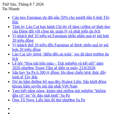
Thứ Sáu, Tháng 8 7 2026
Tin Nhanh
Cáp treo Fansipan ưu đãi gần 50% cho người dân 6 tỉnh Tây
Bắc
Tỉnh ủy Lào Cai ban hành Chỉ thị về tăng cường sự lãnh đạo
của Đảng đối với công tác quản lý và phát triển du lịch
Vị khách thứ 10 triệu tại Fansipan nhận phần quà trị giá hơn
20 triệu đồng
Vị khách thứ 10 triệu đến Fansipan sẽ được nhận quà trị giá
hơn 20 triệu đồng
Lào Cai xây dựng ‘điểm đến an toàn’, tạo đà tăng trưởng du
lịch
Lễ hội “Hoa trái bốn mùa – Trải nghiệm và kết nối” năm
2026 phường Trung Tâm sẽ diễn ra ngày 21/6/2026
Sân bay Sa Pa 6.300 tỷ đồng: Hạ tầng chiến lược thúc đẩy
kinh tế Tây Bắc
Dự án hầm đường bộ qua đèo Hoàng Liên: Sắp khởi động
khoan hầm xuyên núi dài nhất Việt Nam
Tạm biệt nắng nóng, khám phá những trải nghiệm “không
đâu có” tại “ốc đảo mát lạnh” Sa Pa
Ông Tô Ngọc Liễn làm Bí thư phường Sa Pa
Sidebar
Instagram