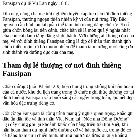
Fansipan dự lễ Vu Lan ngày 18-8.
Dịp này, cùng cha mẹ trải nghiệm tuyến cáp treo lên tới đỉnh thiêng
Fansipan, thưởng ngoạn thiên nhiên kỳ vĩ của núi rừng Tây Bắc,
nguyện cầu bình an tại quần thể tâm linh mang dáng chùa Việt cổ
giữa chốn bồng lai tiên cảnh, chắc hẳn sẽ là món quà ý nghĩa nhất
của con cái dành tặng đấng sinh thành. Với những ai không còn cha
mẹ, về với đỉnh thiêng Fansipan cũng là dịp để thân tâm thanh tịnh
chốn thiền môn, rũ bỏ muộn phiền để thành tâm tưởng nhớ công ơn
sinh thành và dưỡng dục của cha mẹ.
Tham dự lễ thượng cờ nơi đỉnh thiêng
Fansipan
Chào mừng Quốc Khánh 2-9, hòa chung trong không khí hân hoan
của cả nước, khu du lịch trang trọng tổ chức nghi thức thượng cờ tại
đỉnh thiêng Fansipan vào buổi sáng các ngày trong tuần, tạo nét đẹp
văn hóa đặc trưng riêng có.
Cột cờ tại Fansipan là công trình mang ý nghĩa quan trọng, khắc ghi
dấu ấn dân tộc và tinh thần Việt Nam tại “Nóc nhà Đông Dương”.
Tại đây cũng ghi lại khoảnh khắc của hàng triệu trái tim Việt, khi
hân hoan tham dự nghi thức thượng cờ và hát quốc ca, trong đó có
cả hàng trăm cựu chiến binh, những người đã từng đi qua kháng