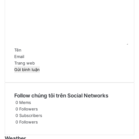
ì
n
h
l
u
ậ
n
*
Tên
Email
Trang web
Follow chúng tôi trên Social Networks
0
Mems
0
Followers
0
Subscribers
0
Followers
Weather