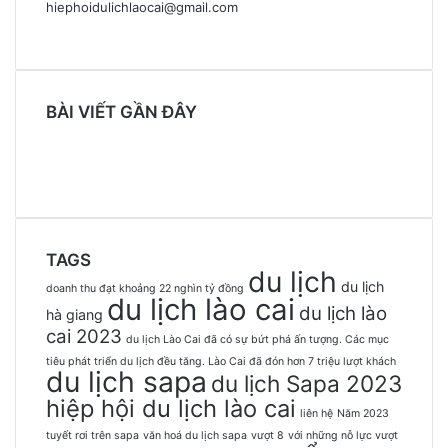
hiephoidulichlaocai@gmail.com
BÀI VIẾT GẦN ĐÂY
TAGS
du lịch
du lịch
doanh thu đạt khoảng 22 nghìn tỷ đồng
du lịch lào cai
du lịch lào
hà giang
cai 2023
du lịch Lào Cai đã có sự bứt phá ấn tượng. Các mục
tiêu phát triển du lịch đều tăng. Lào Cai đã đón hơn 7 triệu lượt khách
du lịch sapa
du lịch Sapa 2023
hiệp hội du lịch lào cai
liên hệ
Năm 2023
tuyết rơi trên sapa
văn hoá du lịch sapa
vượt 8
với những nỗ lực vượt