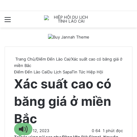
Menu
T
k
Trang Chủ
/
Điểm Đến Lào Cai
/
Xác suất cao có băng giá ở
miền Bắc
Điểm Đến Lào Cai
Du Lịch Sapa
Tin Tức Hiệp Hội
Xác suất cao có
băng giá ở miền
Bắc
19 Tháng 12, 2023
0
64
1 phút đọc
Tại các vùng núi cao như Đồng Văn (Hà Giang), Nguyên