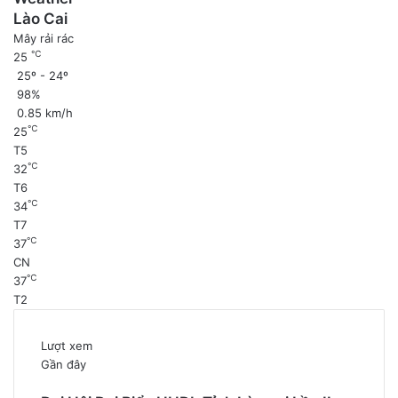
Lào Cai
Mây rải rác
℃
25
25º - 24º
98%
0.85 km/h
℃
25
T5
℃
32
T6
℃
34
T7
℃
37
CN
℃
37
T2
Lượt xem
Gần đây