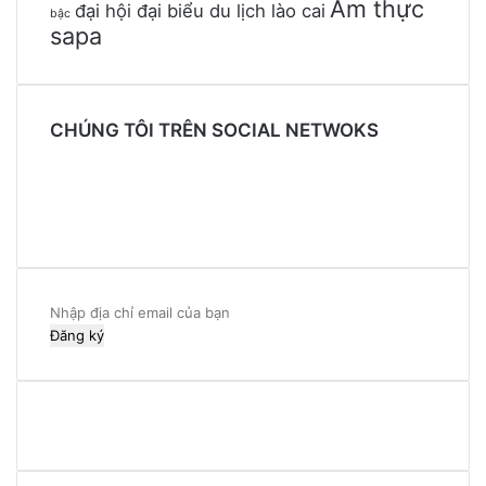
Ẩm thực
đại hội đại biểu du lịch lào cai
bậc
sapa
CHÚNG TÔI TRÊN SOCIAL NETWOKS
Facebook
Twitter
YouTube
Instagram
Nhập
địa
chỉ
email
của
bạn