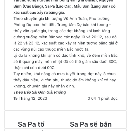
Bình (Cao Bằng), Sa Pa (Lào Cai), Mẫu Sơn (Lạng Sơn) có
xác suất cao xảy ra băng giá.
Theo chuyên gia khí tượng Vũ Anh Tuấn, Phó trưởng
Phòng Dự báo thời tiết, Trung tâm Dự báo khí tượng –
thủy văn quốc gia, trong các đợt không khí lạnh tăng
cường xuống miền Bắc vào các ngày 19 và 20-12, sau đó
là 22 và 23-12, xác suất cao xảy ra hiện tượng băng giá ở
các vùng núi cao thuộc miền Bắc nước ta.
Lý do là không khí lạnh có đặc tính khô, về đêm miền Bắc
sẽ ít quang mây, nên nhiệt độ có thể giảm sâu dưới 30C,
thậm chí còn dưới 00C.
Tuy nhiên, khả năng có mưa tuyết trong đợt này là chưa
thấy dấu hiệu, vì còn phụ thuộc độ ẩm không khí có hay
không, chuyên gia này nhận định.
Theo Báo Sài Gòn Giải Phóng
19 Tháng 12, 2023
0
64
1 phút đọc
Sa Pa tổ
Sa Pa sẽ bắn