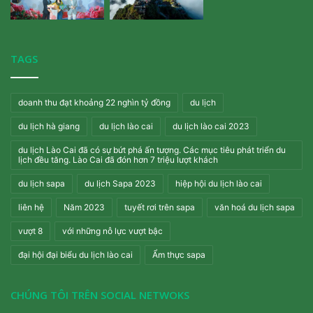
TAGS
doanh thu đạt khoảng 22 nghìn tỷ đồng
du lịch
du lịch hà giang
du lịch lào cai
du lịch lào cai 2023
du lịch Lào Cai đã có sự bứt phá ấn tượng. Các mục tiêu phát triển du
lịch đều tăng. Lào Cai đã đón hơn 7 triệu lượt khách
du lịch sapa
du lịch Sapa 2023
hiệp hội du lịch lào cai
liên hệ
Năm 2023
tuyết rơi trên sapa
văn hoá du lịch sapa
vượt 8
với những nỗ lực vượt bậc
đại hội đại biểu du lịch lào cai
Ẩm thực sapa
CHÚNG TÔI TRÊN SOCIAL NETWOKS