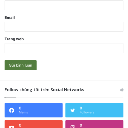
*
Email
Trang web
Follow chúng tôi trên Social Networks
0
0
Mems
Followers
0
0