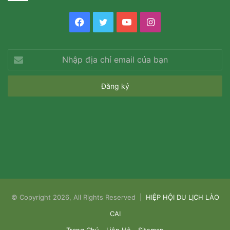
Facebook
Twitter
YouTube
Instagram
Nhập
địa
chỉ
email
của
bạn
© Copyright 2026, All Rights Reserved |
HIỆP HỘI DU LỊCH LÀO
CAI
Trang Chủ
Liên Hệ
Sitemap