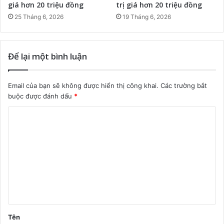
giá hơn 20 triệu đồng
trị giá hơn 20 triệu đồng
25 Tháng 6, 2026
19 Tháng 6, 2026
Để lại một bình luận
Email của bạn sẽ không được hiển thị công khai.
Các trường bắt
buộc được đánh dấu
*
B
ì
n
h
l
u
ậ
Tên
n