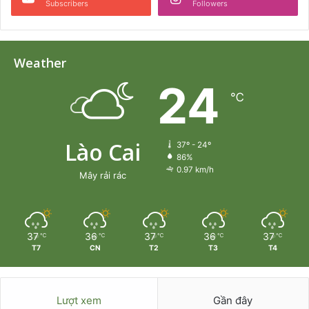
Subscribers
Followers
Weather
24
℃
Lào Cai
37º - 24º
86%
0.97 km/h
Mây rải rác
37
36
37
36
37
℃
℃
℃
℃
℃
T7
CN
T2
T3
T4
Lượt xem
Gần đây